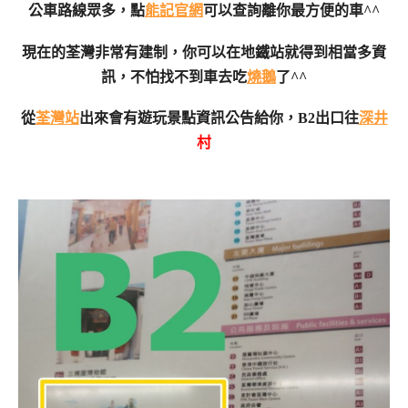
公車路線眾多，點
能記官網
可以查詢離你最方便的車^^
現在的荃灣非常有建制，你可以在地鐵站就得到相當多資
訊，不怕找不到車去吃
燒鵝
了^^
從
荃灣站
出來會有遊玩景點資訊公告給你，B2出口往
深井
村