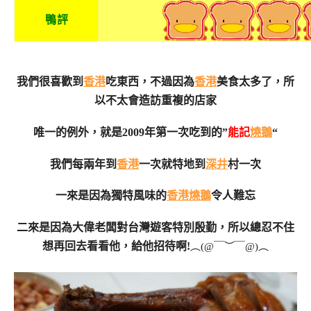
鴨評
我們很喜歡到
香港
吃東西，不過因為
香港
美食太多了，所
以不太會造訪重複的店家
唯一的例外，就是2009年第一次吃到的”
能記
燒鵝
“
我們每兩年到
香港
一次就特地到
深井
村一次
一來是因為獨特風味的
香港
燒鵝
令人難忘
二來是因為大偉老闆對台灣遊客特別殷勤，所以總忍不住
想再回去看看他，給他招待啊!
︵(@￣︶￣@)︵