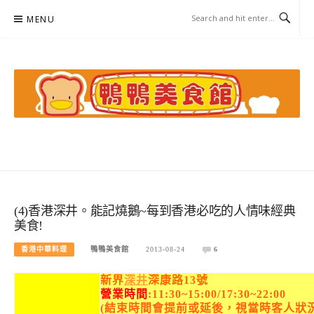
Skip
MENU
to
content
鴨鴨美食館
美食/旅遊/米其林親子資料收集
(4)香港深井。能記燒鵝~每到香港必吃的人情味經典
美食!
香港中華料理
鴨鴨美食館
2013-08-24
6
新界
深井
深康路13號
營業時間
:11:30~15:00/17:30~22:00
(結束時間會提前或延後，視當時客人狀況