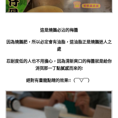
這是燒鵝必沾的梅醬
因為燒鵝肥，所以必定會有油脂，這油脂正是燒鵝迷人之
處
忍耐度低的人也不用擔心，因為清新爽口的梅醬就是給你
消弭那一丁點膩感而來的!
絕對有畫龍點睛的效果!!（￣▽￣）