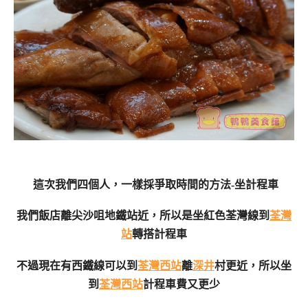
這次我們四個人，一樣採爭取時間的方法-坐計程車
我們飯店離尖沙咀地鐵站近，所以是坐紅色荃灣線到
荃灣
站
轉搭計程車
不過現在有西鐵線可以到
荃灣西站
離
深井
村更近，所以坐
到
荃灣西站
計程車費又更少