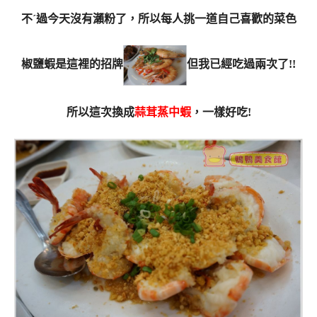
不ˊ過今天沒有瀨粉了，所以每人挑一道自己喜歡的菜色
椒鹽蝦是這裡的招牌
但我已經吃過兩次了!!
所以這次換成
蒜茸蒸中蝦
，一樣好吃!