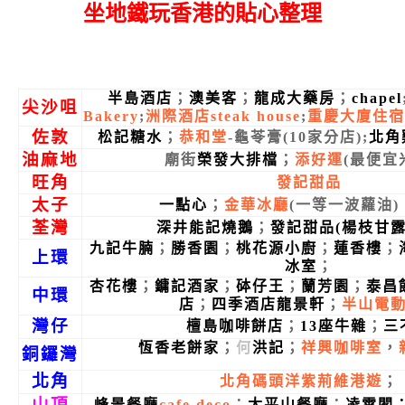
坐地鐵玩香港的貼心整理
半島酒店
；
澳美客
；
龍成大藥房
；
chapel
尖沙咀
Bakery
;
洲際酒店steak house
;
重慶大廈住宿
佐敦
松記糖水
；
恭和堂
-龜苓膏
(10家分店);
北角
油麻地
廟街
榮發大排檔
；
添好運
(最便宜
旺角
發記甜品
太子
一點心
；
金華冰廳
(一等一波蘿油)
荃灣
深井能記燒鵝
；
發記甜品
(楊枝甘露
九記牛腩
；
勝香園
；
桃花源小廚
；
蓮香樓
；
上環
冰室
；
杏花樓
；
鏞記酒家
；
砵仔王
；
蘭芳園
；
泰昌
中環
店
；
四季酒店龍景軒
；
半山電
灣仔
檀島咖啡餅店
；
13座牛雜
；
三
恆香老餅家
；
何
洪記
；
祥興咖啡室
，
銅鑼灣
北角
北角碼頭洋紫荊維港遊
；
山頂
峰景餐廳
cafe deco
；
太平山餐廳
；
凌霄閣