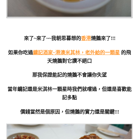
來了~來了~~我朝思暮想的
香港
燒鵝來了!!!
如果你吃過
鏞記酒家~港澳米其林，老外給的一顆星
的飛
天燒鵝對它讚不絕口
那我保證能記的燒鵝不會讓你失望
當年鏞記還是米淇林一顆星時我們就嚐過，但還是喜歡能
記多點
價錢當然是個原因，但燒鵝的實力還是關鍵!!!