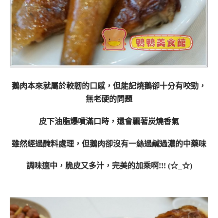
鵝肉本來就屬於較韌的口感，但能記燒鵝卻十分有咬勁，
無老硬的問題
皮下油脂爆噴滿口時，還會飄著炭燒香氣
雖然經過醃料處理，但鵝肉卻沒有一絲過鹹過濃的中藥味
調味適中，脆皮又多汁，完美的加乘啊!!! (☆_☆)