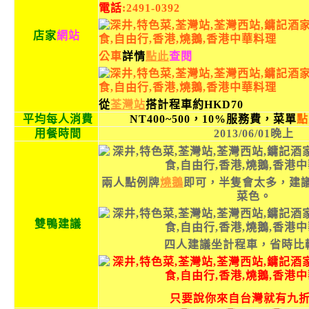
電話
:2491-0392
店
家
網站
公車
詳情
點此
查閱
從
荃灣站
搭計程車約HKD70
平均每人消費
NT400~500，10%服務費，菜單
點
用餐時間
2013/06/01晚上
兩人點例牌
燒鵝
即可，半隻會太多，建
菜色。
雙鴨建議
四人建議坐計程車，省時比
只要說你來自台灣就有九