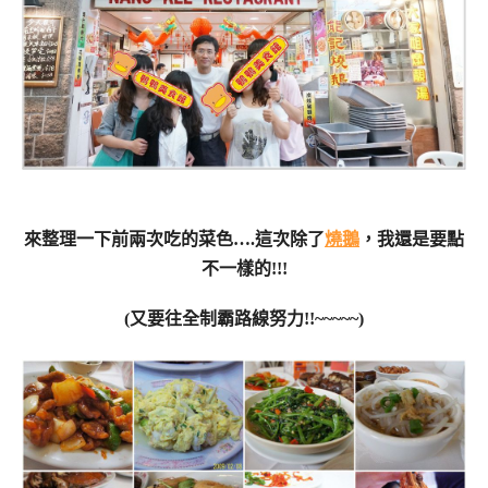
來整理一下前兩次吃的菜色….這次除了
燒鵝
，我還是要點
不一樣的!!!
(又要往全制霸路線努力!!~~~~~)