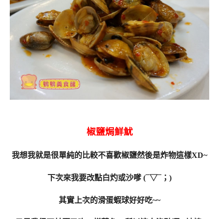
椒鹽焗鮮魷
我想我就是很單純的比較不喜歡椒鹽然後是炸物這樣XD~
下次來我要改點白灼或沙嗲 (¯▽¯；)
其實上次的滑蛋蝦球好好吃~~