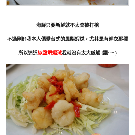
海鮮只要新鮮就不太會被打槍
不過剛好我本人偏愛台式的鳳梨蝦球，尤其是有麵衣那種
所以這道
椒鹽焗蝦球
我就沒有太大感觸 (飄~~~)