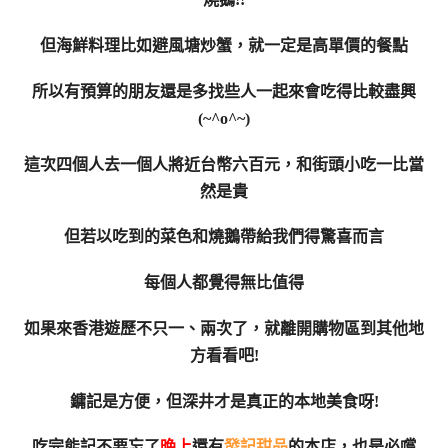
但海鮮料理比如避風塘炒蟹，就一定是高單價的餐點
所以有預算的朋友還是多找些人一起來會吃得比較盡興
(~^o^~)
這次四個人去一個人將近台幣六百元，和街頭小吃一比當
然是貴
但若以吃到的菜色和燒鵝帶給我們得驚喜而言
每個人都覺得無比值得
如果來香港遊歷不只一、兩次了，就離開購物區到其他地
方看看吧!
鏞記是方便，但深井才是真正的本地美食呀!
吃完能記不要忘了
晚上
還有
發記甜品
的本店，也是必嚐