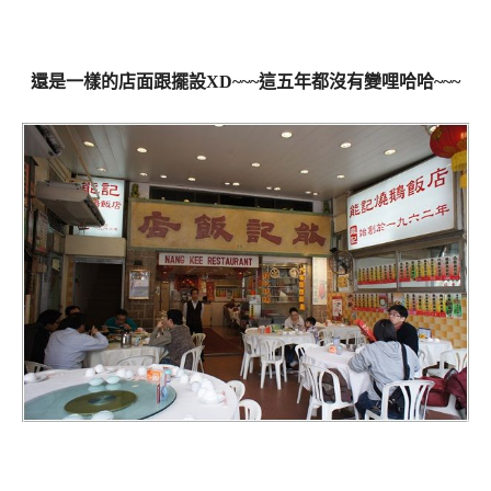
還是一樣的店面跟擺設XD~~~這五年都沒有變哩哈哈~~~