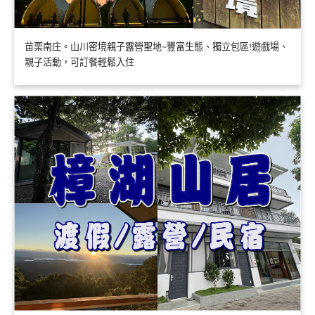
苗栗南庄。山川密境親子露營聖地~豐富生態、獨立包區!遊戲場、
親子活動，可訂餐輕鬆入住