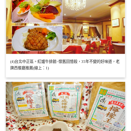
(4)台北中正區。紅爐牛排館~懷舊回憶殺，35年不變的好味道，老
牌西餐廳推薦(線上：1)