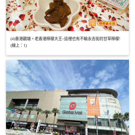
(4)香港觀塘。老香港檸檬大王~這裡也有不輸永吉街的甘草檸檬!
(線上：1)