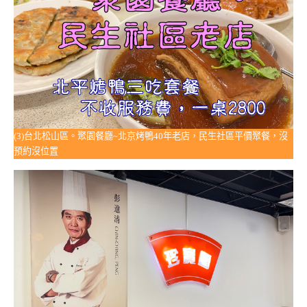
(3)台北松山區。聚園餐廳~北京烤鴨40年老店，民生社區平價聚餐，沒
預約沒位置