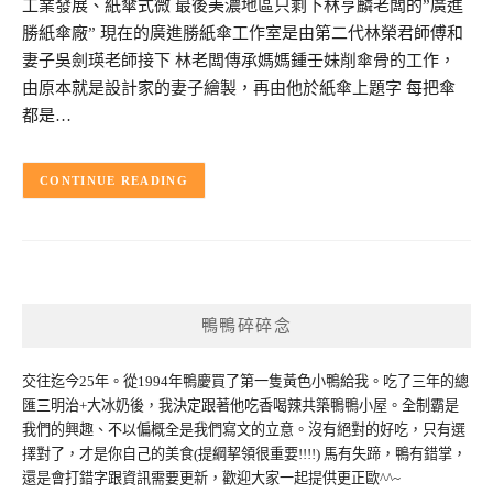
工業發展、紙傘式微 最後美濃地區只剩下林亨麟老闆的”廣進
勝紙傘廠” 現在的廣進勝紙傘工作室是由第二代林榮君師傅和
妻子吳劍瑛老師接下 林老闆傳承媽媽鍾壬妹削傘骨的工作，
由原本就是設計家的妻子繪製，再由他於紙傘上題字 每把傘
都是…
CONTINUE READING
鴨鴨碎碎念
交往迄今25年。從1994年鴨慶買了第一隻黃色小鴨給我。吃了三年的總
匯三明治+大冰奶後，我決定跟著他吃香喝辣共築鴨鴨小屋。全制霸是
我們的興趣、不以偏概全是我們寫文的立意。沒有絕對的好吃，只有選
擇對了，才是你自己的美食(提綱挈領很重要!!!!) 馬有失蹄，鴨有錯掌，
還是會打錯字跟資訊需要更新，歡迎大家一起提供更正歐^^~