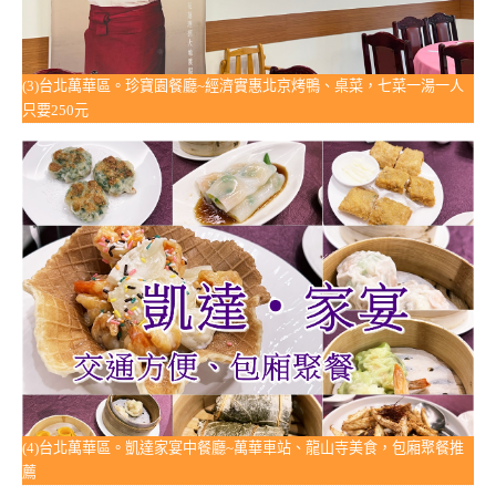
(3)台北萬華區。珍寶園餐廳~經濟實惠北京烤鴨、桌菜，七菜一湯一人
只要250元
(4)台北萬華區。凱達家宴中餐廳~萬華車站、龍山寺美食，包廂聚餐推
薦