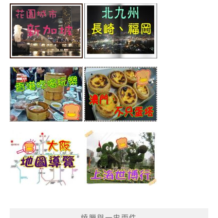
燒臘與一盅兩件