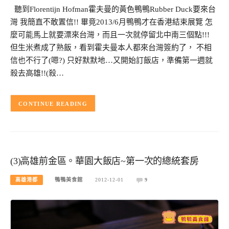
聽到Florentijn Hofman霍夫曼的黃色鴨鴨Rubber Duck要來台
灣 我簡直不敢置信!! 畢竟2013/6月鴨鴨才在香港結束展覽 怎
麼可能馬上就要漂來台灣，而且一次就停留北中南三個點!!!
但生米煮成了熟飯，看到霍夫曼本人都來台灣簽約了， 不相
信也不行了(嗯?) 只好默默地…又開始訂飯店，準備第一週就
殺去高雄!!(殺…
CONTINUE READING
(3)高雄前金區。華園大飯店~第一次的總統套房
高雄港都
鴨鴨美食館
2012-12-01
9