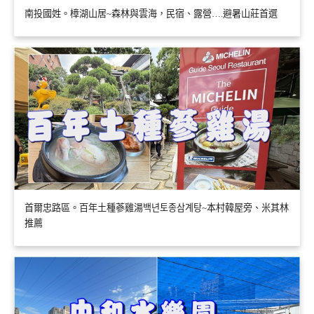
南投國姓。樟湖山居~森林與雲海，民宿、露營….避暑山莊首選
首爾忠路區。百年土種蔘雞湯백년토종삼계탕~本村韓屋旁、米其林
推薦