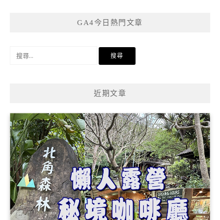
GA4今日熱門文章
搜
尋
關
鍵
近期文章
字: