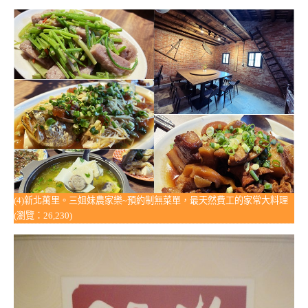
(4)新北萬里。三姐妹農家樂~預約制無菜單，最天然費工的家常大料理
(瀏覽：26,230)