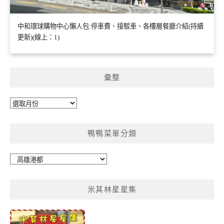
中和環球購物中心懶人包:停車費、接駁車、各樓層餐廳介紹(持續
更新)(線上：1)
彙整
彙
整
鴨鴨菜單分類
鴨
鴨
菜
米其林星星集
單
分
類