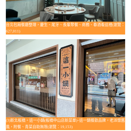
台北包廂餐廳整理，慶生、尾牙、長輩聚餐、商務、春酒看這裡(瀏覽：
627,011)
(3)新北板橋。這一小鍋(板橋中山店新菜單)~這一鍋餐飲品牌，老派懷舊
風，附餐、青菜自助無限(瀏覽：19,153)