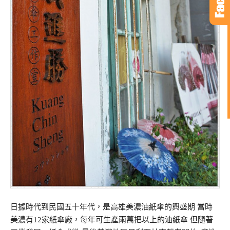
日據時代到民國五十年代，是高雄美濃油紙傘的興盛期 當時
美濃有12家紙傘廠，每年可生產兩萬把以上的油紙傘 但隨著