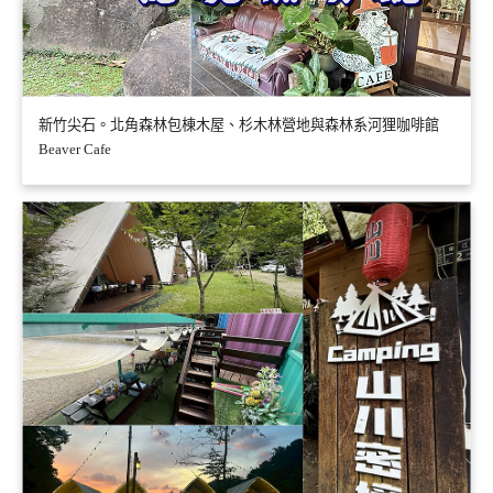
新竹尖石。北角森林包棟木屋、杉木林營地與森林系河狸咖啡館
Beaver Cafe