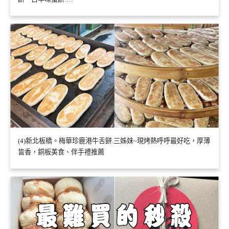
(4)新北板橋。梅華珍鹿港牛舌餅.三姊妹~現烤熱呼呼最好吃，厚薄
皆香，銅板美食、伴手禮推薦