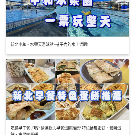
新北中和。水藍天游泳館~巷子內的水上樂園!
吃膩早午餐了嗎? 精選新北早餐蛋餅推薦! 特色酥皮蛋餅、粉漿蛋
餅、古早味蛋餅….