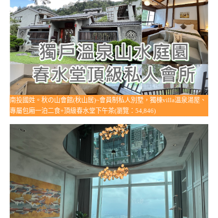
南投國姓。秋の山會館(秋山居)~會員制私人別墅，獨棟villa溫泉湯屋、
專屬包廂一泊二食+頂級春水堂下午茶(瀏覽：54,846)