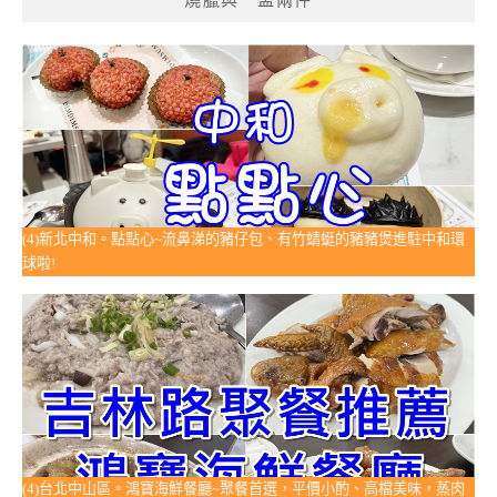
(4)新北中和。點點心~流鼻涕的豬仔包、有竹蜻蜓的豬豬煲進駐中和環
球啦!
(4)台北中山區。鴻寶海鮮餐廳~聚餐首選，平價小酌、高檔美味，蒸肉