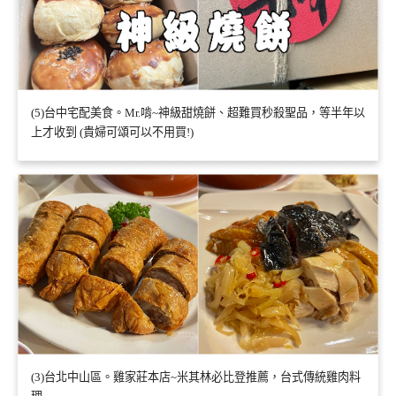
(5)台中宅配美食。Mr.啃~神級甜燒餅、超難買秒殺聖品，等半年以
上才收到 (貴婦可頌可以不用買!)
(3)台北中山區。雞家莊本店~米其林必比登推薦，台式傳統雞肉料