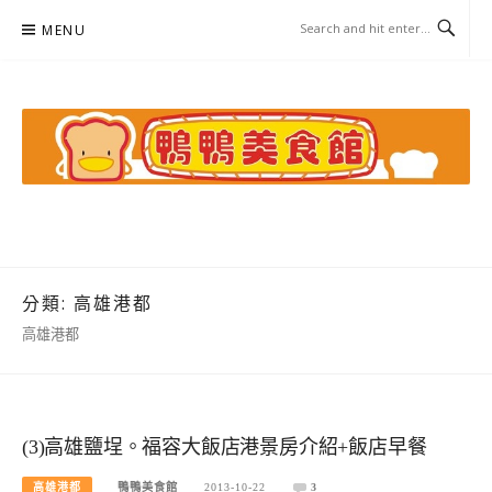
Skip
MENU
to
content
鴨鴨美食館
美食/旅遊/米其林親子資料收集
分類:
高雄港都
高雄港都
(3)高雄鹽埕。福容大飯店港景房介紹+飯店早餐
高雄港都
鴨鴨美食館
2013-10-22
3