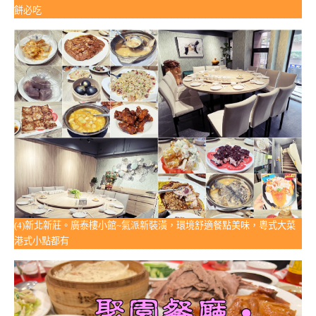
餅必吃
(4)新北新莊。廣泰樓小館~氣派新裝潢，環境舒適餐點美味，粵式大菜
港式小點都有