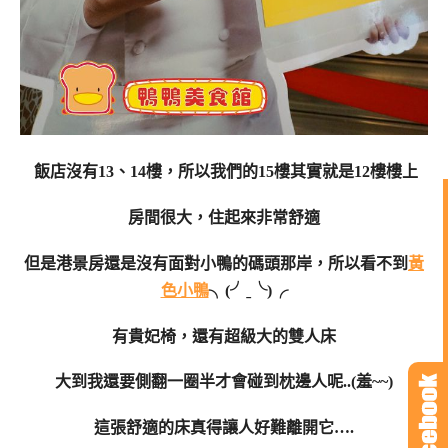
飯店沒有13、14樓，所以我們的15樓其實就是12樓樓上
房間很大，住起來非常舒適
但是港景房還是沒有面對小鴨的碼頭那岸，所以看不到
黃
色小鴨
╮(╯ˍ╰)╭
有貴妃椅，還有超級大的雙人床
大到我還要側翻一圈半才會碰到枕邊人呢..(羞~~)
這張舒適的床真得讓人好難離開它….