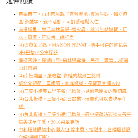
延伸閱讀
苗栗南庄。山川密境親子露營聖地~豐富生態、獨立包
區!遊戲場、親子活動，可訂餐輕鬆入住
南投埔里。樂活森林農場~螢火蟲、桃米生態導覽、玩
水、車露、狩獵帳一網打盡
(4)巴黎第16區。MAISON PRIVAT ~隨手可得的麵包美
味+巴黎小公寓探訪
南投國姓。樟湖山居~森林與雲海，民宿、露營….避暑
山莊首選
(4)南投埔里。紙教堂~青蛙的桃米生態村
新北父親節、母親節、家庭聚餐、長輩宴客懶人包
(4)三隻小豬美式早午餐(已歇業)~見到老朋友的親切感
(4)台北板橋。三隻小豬(已歇業)~瑞寶也可以去吃早午
餐!
(4)台北板橋。三隻小豬(已歇業)~府中捷運站寵物友善平
價美味早午餐，2016菜單更新
中和環球購物中心懶人包:停車費、接駁車、各樓層餐廳
介紹(持續更新)