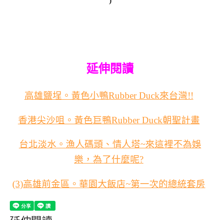
)
延伸閱讀
高雄鹽埕。黃色小鴨Rubber Duck來台灣!!
香港尖沙咀。黃色巨鴨Rubber Duck朝聖計畫
台北淡水。漁人碼頭、情人塔~來這裡不為娛
樂，為了什麼呢?
(3)高雄前金區。華園大飯店~第一次的總統套房