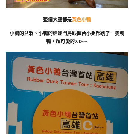
整個大廳都是
黃色小鴨
小鴨的盆栽、小鴨的娃娃
門房跟櫃台小姐都別了一隻鴨
鴨，超可愛的XD~~