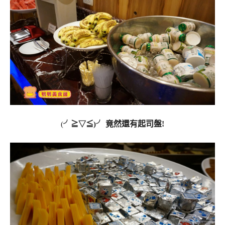
竟然還有起司盤!
(
╯≧▽≦)╯