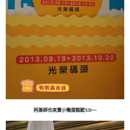
阿基師也來賣小鴨蛋糕歐XD~~