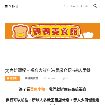
Skip
MENU
to
content
鴨鴨美食館
美食/旅遊/米其林親子資料收集
(3)高雄鹽埕。福容大飯店港景房介紹+飯店早餐
高雄港都
鴨鴨美食館
2013-10-22
3
為了看
黃色小鴨
，我們就近住在高雄福容
步行可以前往，所以人多就回飯店休息，等人少再慢慢走