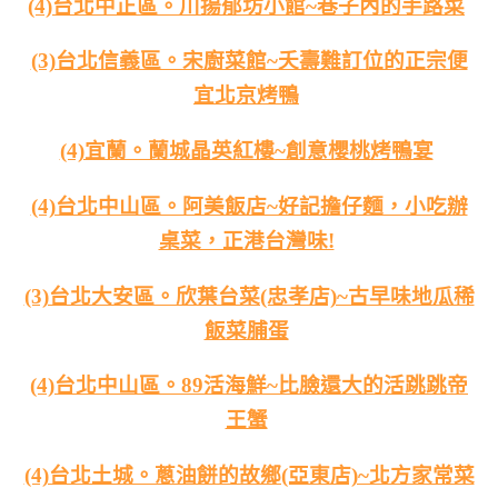
(4)台北中正區。川揚郁坊小館~巷子內的手路菜
(3)台北信義區。宋廚菜館~夭壽難訂位的正宗便
宜北京烤鴨
(4)宜蘭。蘭城晶英紅樓~創意櫻桃烤鴨宴
(4)台北中山區。阿美飯店~好記擔仔麵，小吃辦
桌菜，正港台灣味!
(3)台北大安區。欣葉台菜(忠孝店)~古早味地瓜稀
飯菜脯蛋
(4)台北中山區。89活海鮮~比臉還大的活跳跳帝
王蟹
(4)台北土城。蔥油餅的故鄉(亞東店)~北方家常菜