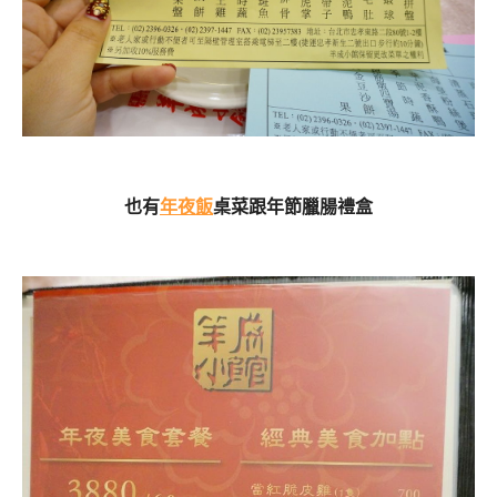
也有
年夜飯
桌菜跟年節臘腸禮盒