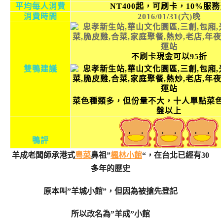
平均每人消費
NT400起，可刷卡，10%服
消費時間
2
016/01/31(六)晚
不刷卡現金可以95折
雙鴨建議
菜色種類多，但份量不大，十人單點菜
盤以上
鴨評
羊成老闆師承港式
粵菜
鼻祖”
楓林小館
“，在台北已經有30
多年的歷史
原本叫”羊城小館”，但因為被搶先登記
所以改名為”羊成”小館