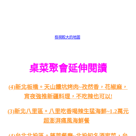
檢視較大的地圖
桌菜聚會延伸閱讀
(4)新北板橋。天山饢坑烤肉~孜然香，花椒麻，
宵夜強推新疆料理，不吃辣也可以!
(3)新北八里區。八里吃香喝辣生猛海鮮~1.2萬元
超澎湃痛風海鮮餐
(4)台北北投區。蓬萊餐廳~北投知名酒家菜，台