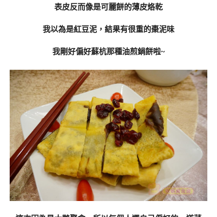
表皮反而像是可麗餅的薄皮烙乾
我以為是紅豆泥，結果有很重的棗泥味
我剛好偏好蘇杭那種油煎鍋餅啦~