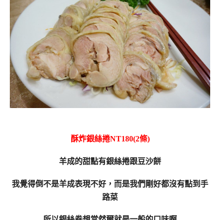
酥炸銀絲捲NT180(2條)
羊成的甜點有銀絲捲跟豆沙餅
我覺得倒不是羊成表現不好，而是我們剛好都沒有點到手
路菜
所以銀絲卷想當然爾就是一般的口味啊