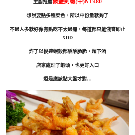
椒鹽劍蝦(中)NT480
主廚推薦
想說要點多種菜色，所以中份量就夠了
不過人多就好像有點吃不太過癮，每道都只能淺嘗即止
XDD
炸了以後連蝦殼都酥酥脆脆，超下酒
店家處理了蝦頭，也更好入口
還是應該點大盤才對…