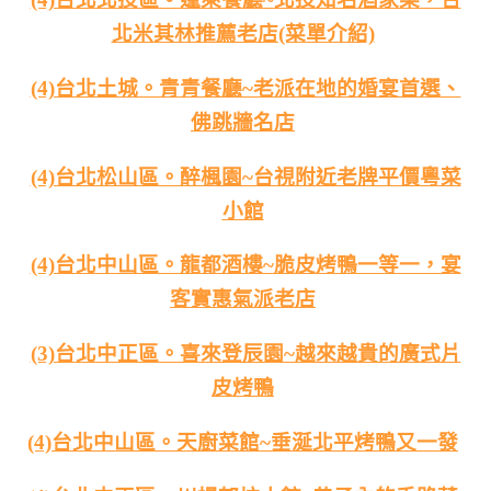
北米其林推薦老店(菜單介紹)
(4)台北土城。青青餐廳~老派在地的婚宴首選、
佛跳牆名店
(4)台北松山區。醉楓園~台視附近老牌平價粵菜
小館
(4)台北中山區。龍都酒樓~脆皮烤鴨一等一，宴
客實惠氣派老店
(3)台北中正區。喜來登辰園~越來越貴的廣式片
皮烤鴨
(4)台北中山區。天廚菜館~垂涎北平烤鴨又一發