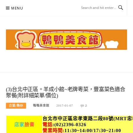
Skip
MENU
to
content
鴨鴨美食館
美食/旅遊/米其林親子資料收集
(3)台北中正區。羊成小館~老牌粵菜，豐富菜色適合
聚餐(附詳細菜單/價位)
合菜/熱炒
鴨鴨美食館
2017-01-07
2
台北市中正區忠孝東路二段80號(MRT忠
店家
臉書
電話
:
(02)2396-0326
營業時間:
11:30~14:00/17:30~21:00