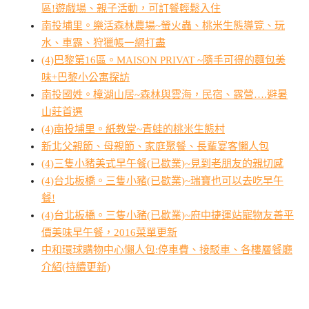
區!遊戲場、親子活動，可訂餐輕鬆入住
南投埔里。樂活森林農場~螢火蟲、桃米生態導覽、玩
水、車露、狩獵帳一網打盡
(4)巴黎第16區。MAISON PRIVAT ~隨手可得的麵包美
味+巴黎小公寓探訪
南投國姓。樟湖山居~森林與雲海，民宿、露營….避暑
山莊首選
(4)南投埔里。紙教堂~青蛙的桃米生態村
新北父親節、母親節、家庭聚餐、長輩宴客懶人包
(4)三隻小豬美式早午餐(已歇業)~見到老朋友的親切感
(4)台北板橋。三隻小豬(已歇業)~瑞寶也可以去吃早午
餐!
(4)台北板橋。三隻小豬(已歇業)~府中捷運站寵物友善平
價美味早午餐，2016菜單更新
中和環球購物中心懶人包:停車費、接駁車、各樓層餐廳
介紹(持續更新)