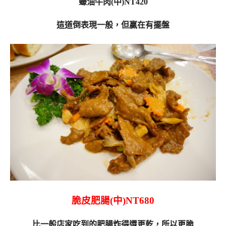
蠔油牛肉(中)NT420
這道倒表現一般，但贏在有擺盤
脆皮肥腸(中)NT680
比一般店家吃到的肥腸炸得還更乾，所以更脆