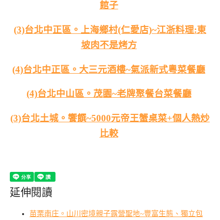
館子
(3)台北中正區。上海鄉村(仁愛店)~江浙料理:東
坡肉不是烤方
(4)台北中正區。大三元酒樓~氣派新式粵菜餐廳
(4)台北中山區。茂園~老牌聚餐台菜餐廳
(3)台北土城。饗饌~5000元帝王蟹桌菜+個人熱炒
比較
延伸閱讀
苗栗南庄。山川密境親子露營聖地~豐富生態、獨立包