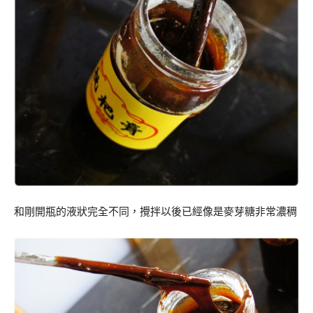
和剛開瓶的液狀完全不同，攪拌以後已經像是麥芽糖非常濃稠