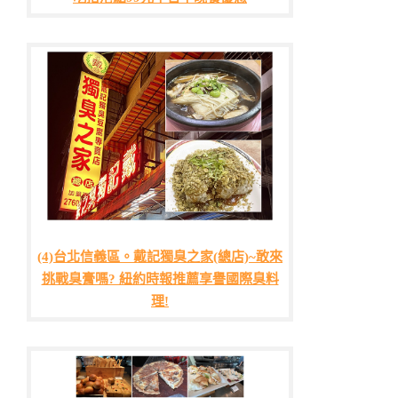
(4)台北信義區。戴記獨臭之家(總店)~敢來
挑戰臭膏嗎? 紐約時報推薦享譽國際臭料
理!