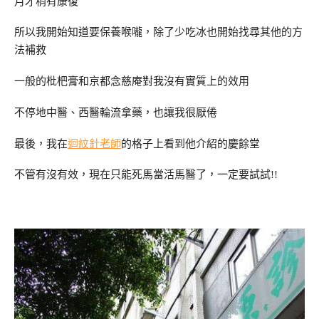
月才稍有康復
所以我開始知道要保養喉嚨，除了少吃冰也開始找尋其他的方
法補救
一般的枇杷膏和京都念慈庵對我沒有實質上的效用
不停地中醫、西醫輪流拿藥，也讓我很厭倦
最後，我在
迴紋針老師
的格子上看到他介紹的慶餘堂
不管有沒有效，現在只能死馬當活馬醫了，一定要試試!!