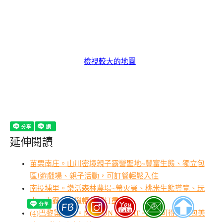
檢視較大的地圖
延伸閱讀
苗栗南庄。山川密境親子露營聖地~豐富生態、獨立包
區!遊戲場、親子活動，可訂餐輕鬆入住
南投埔里。樂活森林農場~螢火蟲、桃米生態導覽、玩
水、車露、狩獵帳一網打盡
(4)巴黎第16區。MAISON PRIVAT ~隨手可得的麵包美