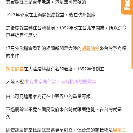
其實慶餘堂是百年老店，這是無可置疑的
1913年郭家在上海開設慶餘堂，後在杭州設廠
之後慶餘堂轉往台灣發展，1952年改在台北市開業，所以迄今
已將近百年歷史
但另外你還會看到的相關新聞是大陸的
胡慶餘堂
來台灣爭商標
的事件
胡慶餘堂
在大陸是赫赫有名的老店，1857年便創立
大陸人說
:
北有北京同仁堂，南有杭州胡慶餘堂
由此可見這兩家商行在中藥界中的重量等級
不過慶餘堂畢竟在國民政府來台時就跟著遷徙，在台灣就是
久!
即使胡慶餘堂比慶餘堂還更早創立，但台灣的商標權是
屬地主