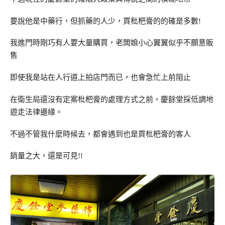
要說他是中藥行，但抓藥的人少，買枇杷膏的的確是多數!
我進門時剛巧有人要大量購買，老闆娘小心翼翼似乎不願意販
售
即使我是站在人行道上拍店門而已，也會急忙上前阻止
在衛生局還沒有定案枇杷膏的處理方式之前，慶餘堂採低調地
遊走法律邊緣。
不過不管我什麼時候去，都會遇到也是買枇杷膏的客人
銷量之大，還是可見!!