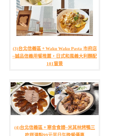
(3)台北信義區。Waku Waku Pasta 市府店
~誠品信義用餐推薦，日式和風義大利麵配
101窗景
(4)台北信義區。寒舍食譜~米其林烤鴨三
吃搭港點99元平日午晚餐優惠