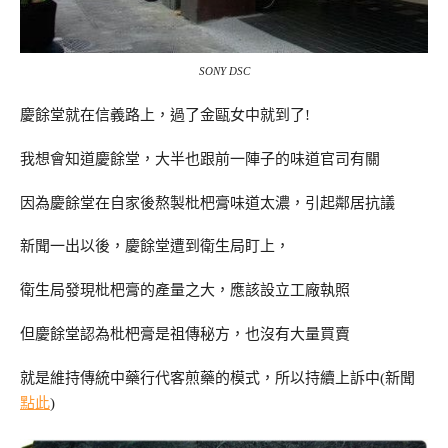
SONY DSC
慶餘堂就在信義路上，過了金甌女中就到了!
我想會知道慶餘堂，大半也跟前一陣子的味道官司有關
因為慶餘堂在自家後熬製枇杷膏味道太濃，引起鄰居抗議
新聞一出以後，慶餘堂遭到衛生局盯上，
衛生局發現枇杷膏的產量之大，應該設立工廠執照
但慶餘堂認為枇杷膏是祖傳秘方，也沒有大量買賣
就是維持傳統中藥行代客煎藥的模式，所以持續上訴中(新聞
點此
)