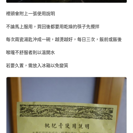
裡頭會附上一張使用說明
不論馬上服用，買回後都要用乾燥的筷子先攪拌
每次兩瓷湯匙沖成一碗，越燙越好，每日三次，飯前或飯後
喉嚨不舒服者則以溫開水
若要久置，需放入冰箱以免變質