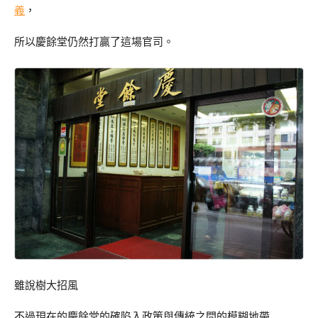
義
，
所以慶餘堂仍然打贏了這場官司。
雖說樹大招風
不過現在的慶餘堂的確陷入政策與傳統之間的模糊地帶