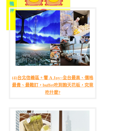
鴨
評
(4)台北信義區。饗 A Joy~全台最高、價格
最貴、最難訂，buffet吃到飽天花板，究竟
吃什麼?