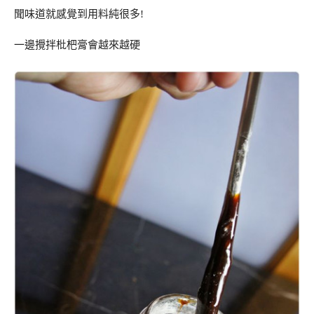
聞味道就感覺到用料純很多!
一邊攪拌枇杷膏會越來越硬