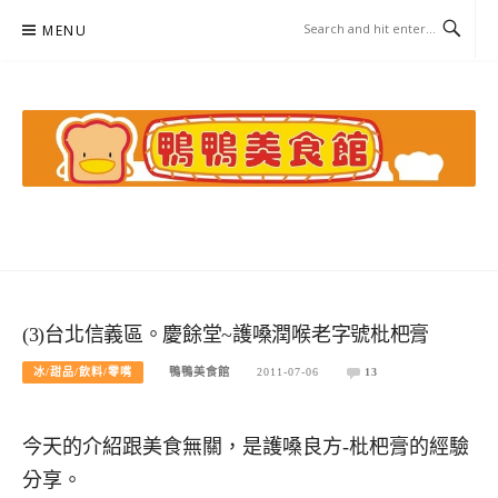
Skip
MENU
to
content
鴨鴨美食館
美食/旅遊/米其林親子資料收集
(3)台北信義區。慶餘堂~護嗓潤喉老字號枇杷膏
冰/甜品/飲料/零嘴
鴨鴨美食館
2011-07-06
13
今天的介紹跟美食無關，是護嗓良方-枇杷膏的經驗
分享。