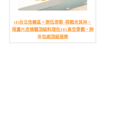
(4)台北信義區。捌伍添第~挑戰米其林，
限量片皮燒鵝頂級料理佐101高空景觀，跨
年包廂頂級服務