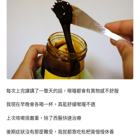
每次上完課講了一整天的話，喉嚨都會有異物感不舒服
我現在早晚會各喝一杯，真能舒緩喉嚨不適
上次咳嗽很嚴重，除了西醫快速治療
後期症狀沒有那麼難受，我就都靠吃枇杷膏慢慢休養