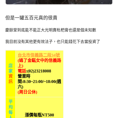
但是一罐五百元真的很貴
慶餘堂到底能不能正大光明賣枇杷膏也還是個未知數
我目前沒有其他更有效法子，也只能錢花下去當投資了
台北市信義路二段34號
(過了金甌女中的信義路
店
上)
家
電話
:(02)
23218008
資
營業時
訊
間:
8:30~21:00/~18:00(週
六)
(周日公休)
平
均
每
漲價每瓶NT500
人