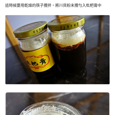
這時候要用乾燥的筷子攪拌，將川貝粉末攪勻入枇杷膏中