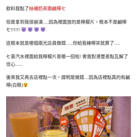
飲料我點了
絲襪奶茶跟鹹檸七
但是拿到我很崩潰….因為裡面放的是檸檬片，根本不是鹹檸
七!!!!!!
這根本就是哪個兩光店員做錯…..你給我棟檸茶就算了….
七喜汽水裡面給我檸檬片是哪一招啦! 害我對港豐差點瓦解了
信心…..
後來我又再去店裡點一次，證明是做錯…因為店裡點真的有鹹
檸(白眼)