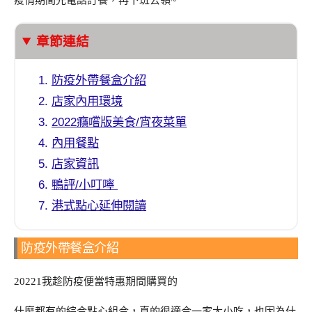
疫情期間先電話訂餐，再下班去領~
章節連結
防疫外帶餐盒介紹
店家內用環境
2022癮嚐版美食/宵夜菜單
內用餐點
店家資訊
鴨評/小叮嚀
港式點心延伸閱讀
防疫外帶餐盒介紹
20221我趁防疫便當特惠期間購買的
什麼都有的綜合點心組合，真的很適合一家大小吃，也因為什