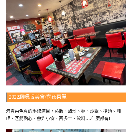
2022癮嚐版美食/宵夜菜單
港豐菜色真的琳琅滿目，蒸飯、熱炒、麵、炒飯、撈麵、咖
哩、蒸籠點心、煎炸小食、西多士、飲料….什麼都有!