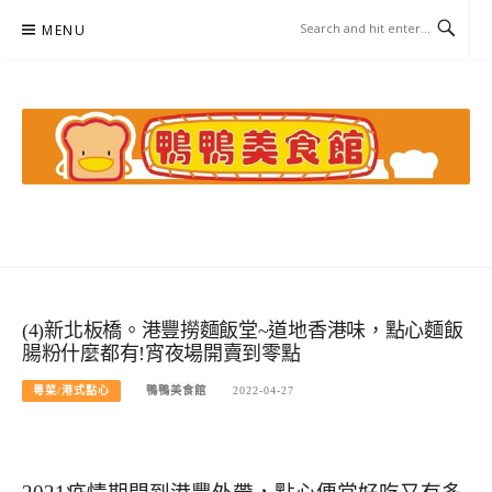
Skip
MENU
to
content
鴨鴨美食館
美食/旅遊/米其林親子資料收集
(4)新北板橋。港豐撈麵飯堂~道地香港味，點心麵飯
腸粉什麼都有!宵夜場開賣到零點
粵菜/港式點心
鴨鴨美食館
2022-04-27