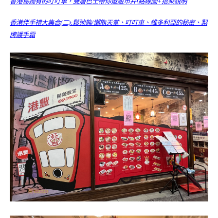
香港島獨有的叮叮車，雙層巴士帶你遨遊市井!路線圖+搭乘說明
香港伴手禮大集合(二):鬆弛熊/懶熊天堂、叮叮車、維多利亞的秘密、梨
牌護手霜