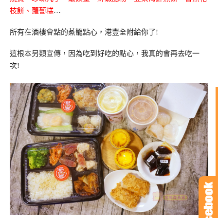
枝餅、蘿蔔糕
…
所有在酒樓會點的蒸籠點心，港豐全附給你了!
這根本另類宣傳，因為吃到好吃的點心，我真的會再去吃一
次!