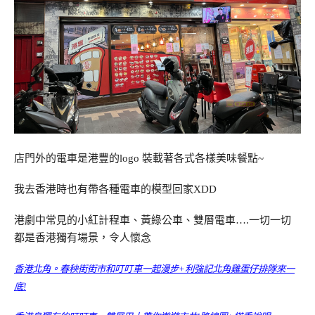
店門外的電車是港豐的logo 裝載著各式各樣美味餐點~
我去香港時也有帶各種電車的模型回家XDD
港劇中常見的小紅計程車、黃綠公車、雙層電車….一切一切
都是香港獨有場景，令人懷念
香港北角。春秧街街市和叮叮車一起漫步+利強記北角雞蛋仔排隊來一
底!