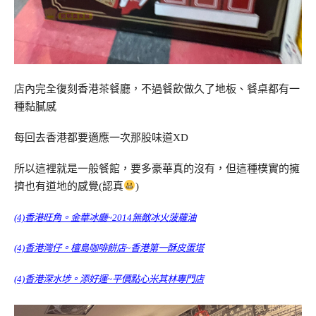
店內完全復刻香港茶餐廳，不過餐飲做久了地板、餐桌都有一
種黏膩感
每回去香港都要適應一次那股味道XD
所以這裡就是一般餐館，要多豪華真的沒有，但這種樸實的擁
擠也有道地的感覺(認真
)
(4)香港旺角。金華冰廳~2014無敵冰火菠蘿油
(4)香港灣仔。檀島咖啡餅店~香港第一酥皮蛋塔
(4)香港深水埗。添好運~平價點心米其林專門店