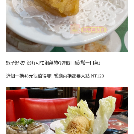
蝦子好吃! 沒有可怕泡藥的Q彈假口感(鬆一口氣)
這個一捲48元很值得耶! 餐廳兩捲都要大點 NT120