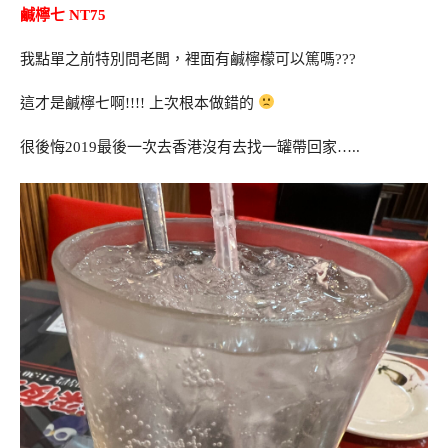
鹹檸七 NT75
我點單之前特別問老闆，裡面有鹹檸檬可以篤嗎???
這才是鹹檸七啊!!!! 上次根本做錯的
很後悔2019最後一次去香港沒有去找一罐帶回家…..