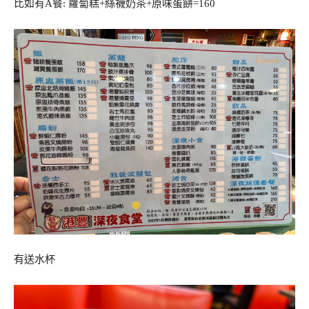
比如有A餐: 蘿蔔糕+絲襪奶茶+原味蛋餅=160
有送水杯