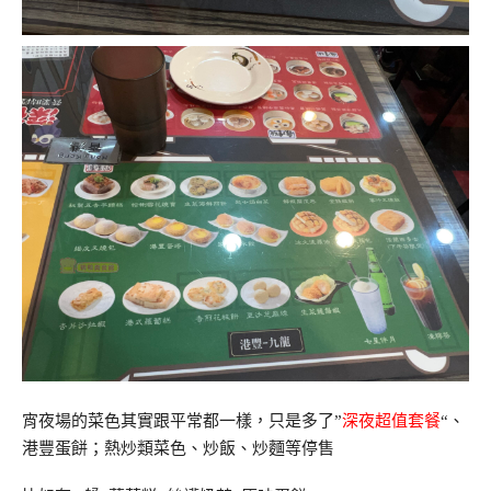
宵夜場的菜色其實跟平常都一樣，只是多了”
深夜超值套餐
“、
港豐蛋餅；熱炒類菜色、炒飯、炒麵等停售