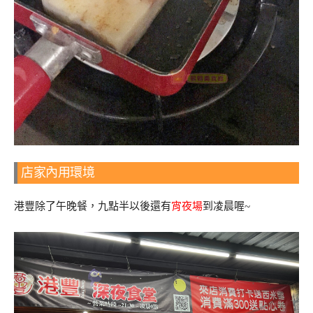
店家內用環境
港豐除了午晚餐，九點半以後還有
宵夜場
到凌晨喔~