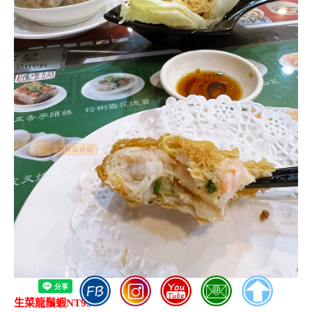
生菜龍鬚蝦NT95