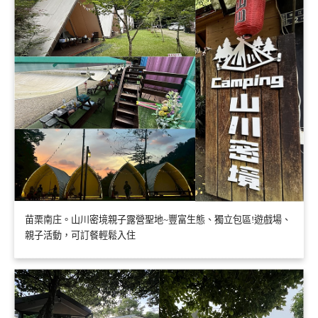
苗栗南庄。山川密境親子露營聖地~豐富生態、獨立包區!遊戲場、
親子活動，可訂餐輕鬆入住