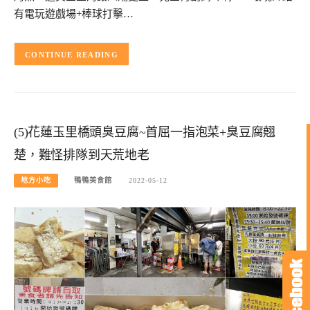
有電玩遊戲場+棒球打擊…
CONTINUE READING
(5)花蓮玉里橋頭臭豆腐~首屈一指泡菜+臭豆腐翹
楚，難怪排隊到天荒地老
地方小吃
鴨鴨美食館
2022-05-12