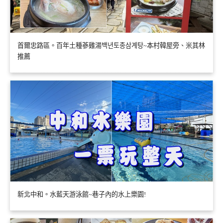
首爾忠路區。百年土種蔘雞湯백년토종삼계탕~本村韓屋旁、米其林
推薦
新北中和。水藍天游泳館~巷子內的水上樂園!