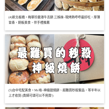
(4)新北板橋。梅華珍鹿港牛舌餅.三姊妹~現烤熱呼呼最好吃，厚薄
皆香，銅板美食、伴手禮推薦
(5)台中宅配美食。Mr.啃~神級甜燒餅、超難買秒殺聖品，等半年以
上才收到 (貴婦可頌可以不用買!)