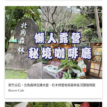
新竹尖石。北角森林包棟木屋、杉木林營地與森林系河狸咖啡館
Beaver Cafe