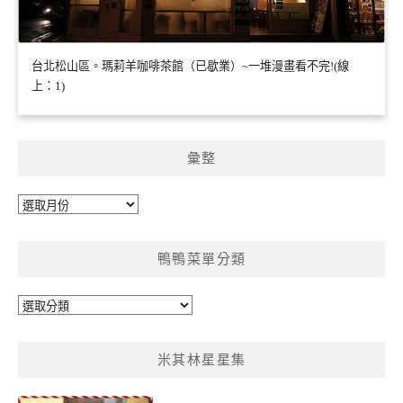
台北松山區。瑪莉羊咖啡茶館（已歇業）~一堆漫畫看不完!(線
上：1)
彙整
彙
整
鴨鴨菜單分類
鴨
鴨
菜
米其林星星集
單
分
類