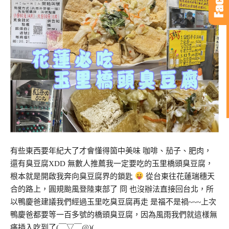
有些東西要年紀大了才會懂得箇中美味 咖啡、茄子、肥肉，
還有臭豆腐XDD 無數人推薦我一定要吃的玉里橋頭臭豆腐，
根本就是開啟我奔向臭豆腐界的鎖匙
從台東往花蓮瑞穗天
合的路上，圓規颱風登陸東部了 冏 也沒辦法直接回台北，所
以鴨慶爸建議我們經過玉里吃臭豆腐再走 是福不是禍~~~上次
鴨慶爸都要等一百多號的橋頭臭豆腐，因為風雨我們就這樣無
痛插入吃到了(￣▽￣@)(…