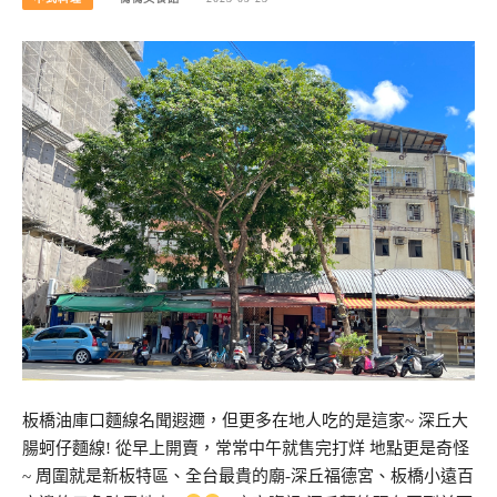
板橋油庫口麵線名聞遐邇，但更多在地人吃的是這家~ 深丘大
腸蚵仔麵線! 從早上開賣，常常中午就售完打烊 地點更是奇怪
~ 周圍就是新板特區、全台最貴的廟-深丘福德宮、板橋小遠百