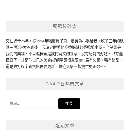
鴨鴨碎碎念
交往迄今25年。從1994年鴨慶買了第一隻黃色小鴨給我。吃了三年的總
匯三明治+大冰奶後，我決定跟著他吃香喝辣共築鴨鴨小屋。全制霸是
我們的興趣、不以偏概全是我們寫文的立意。沒有絕對的好吃，只有選
擇對了，才是你自己的美食(提綱挈領很重要!!!!) 馬有失蹄，鴨有錯掌，
還是會打錯字跟資訊需要更新，歡迎大家一起提供更正歐^^~
GA4今日熱門文章
搜
尋
關
鍵
近期文章
字: