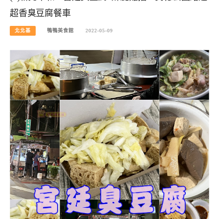
超香臭豆腐餐車
北北基
鴨鴨美食館
2022-05-09