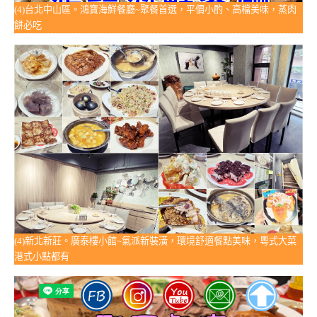
(4)台北中山區。鴻寶海鮮餐廳~聚餐首選，平價小酌、高檔美味，蒸肉
餅必吃
(4)新北新莊。廣泰樓小館~氣派新裝潢，環境舒適餐點美味，粵式大菜
港式小點都有