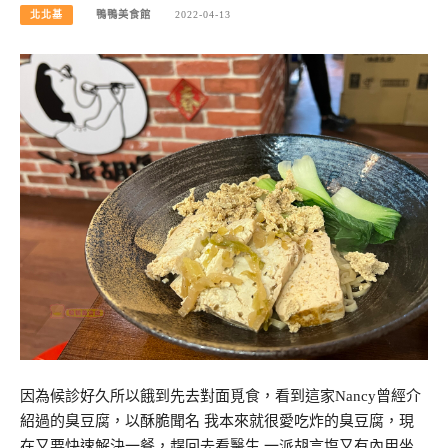
北北基
鴨鴨美食館
2022-04-13
因為候診好久所以餓到先去對面覓食，看到這家Nancy曾經介
紹過的臭豆腐，以酥脆聞名 我本來就很愛吃炸的臭豆腐，現
在又要快速解決一餐，趕回去看醫生 一派胡言塩又有內用坐