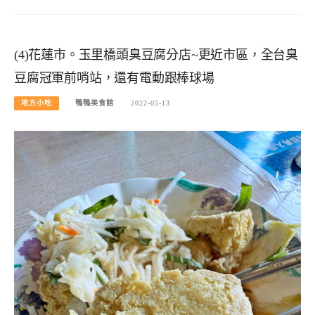
(4)花蓮市。玉里橋頭臭豆腐分店~更近市區，全台臭
豆腐冠軍前哨站，還有電動跟棒球場
地方小吃
鴨鴨美食館
2022-05-13