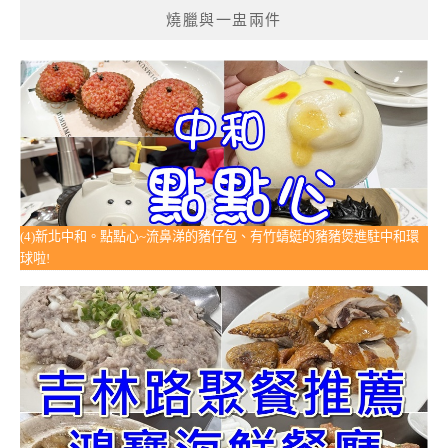
燒臘與一盅兩件
(4)新北中和。點點心~流鼻涕的豬仔包、有竹蜻蜓的豬豬煲進駐中和環
球啦!