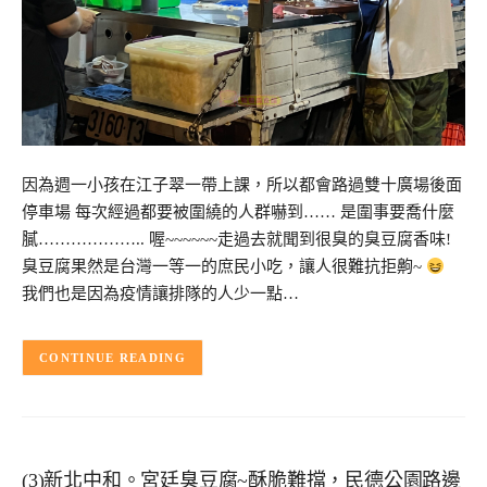
因為週一小孩在江子翠一帶上課，所以都會路過雙十廣場後面
停車場 每次經過都要被圍繞的人群嚇到…… 是圍事要喬什麼
膩……………….. 喔~~~~~~走過去就聞到很臭的臭豆腐香味!
臭豆腐果然是台灣一等一的庶民小吃，讓人很難抗拒齁~
我們也是因為疫情讓排隊的人少一點…
CONTINUE READING
(3)新北中和。宮廷臭豆腐~酥脆難擋，民德公園路邊