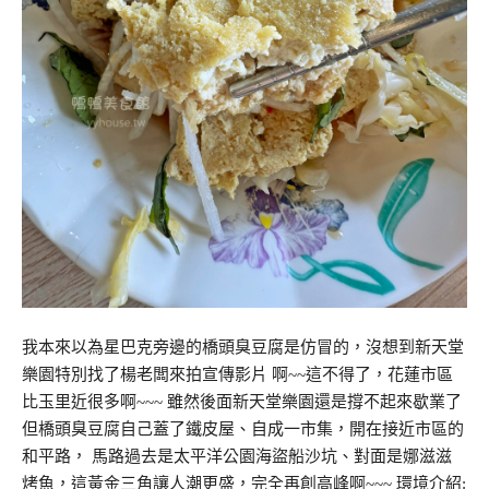
我本來以為星巴克旁邊的橋頭臭豆腐是仿冒的，沒想到新天堂
樂園特別找了楊老闆來拍宣傳影片 啊~~這不得了，花蓮市區
比玉里近很多啊~~~ 雖然後面新天堂樂園還是撐不起來歇業了
但橋頭臭豆腐自己蓋了鐵皮屋、自成一市集，開在接近市區的
和平路， 馬路過去是太平洋公園海盜船沙坑、對面是娜滋滋
烤魚，這黃金三角讓人潮更盛，完全再創高峰啊~~~ 環境介紹: