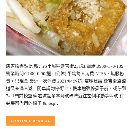
店家臉書點此 新北市土城區延吉街231號 電話:0939-178-139
營業時間:17:00-0:00(週四公休) 平均每人消費 NT55，無服務
費，只現金 最近一次消費 2021/04(N訪) 雙鴨建議 延吉街單線
道又充滿人潮，開車請勿停街上，機車勉強停攤子前，或停到
7-11門前較空曠 右進點單拿到號碼牌就往左側移動等叫號 有
幾張可內用的椅子 &nbsp…
CONTINUE READING