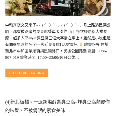
中和宵夜文又來了~╮(╯◇╰)╭╮(╯◇╰)╭ 晚上路過民德公
園，都會被路邊的臭豆腐餐車吸引住 而且每次經過都大排長
龍，超多人耶@@ 臭豆腐三個大字掛在車上，雖然是小吃但是
有個很氣派的名字~~宮廷臭豆腐! 店家資訊
臉書粉專 住址:
新北市中和區華順街與民德路口，民德公園路邊 電話: 0986-
807-019 營業時間: 17:00~23:00(週日公休…
CONTINUE READING
(4)新北板橋。一派胡塩酵素臭豆腐~炸臭豆腐顛覆你
的味覺，不被侷限的素食美味