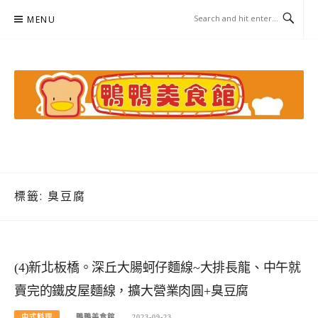
Skip
MENU
to
content
鴨鴨美食館
美食/旅遊/米其林親子資料收集
標籤:
臭豆腐
(4)新北板橋。深丘大腸蚵仔麵線~大排長龍、中午就
賣完的鐵皮屋麵線，擴大營業肉圓+臭豆腐
中式料理
鴨鴨美食館
2023-09-23