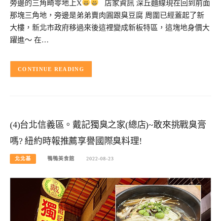
旁邊的三角畸零地上X
店家資訊 深丘麵線現在回到前面
那塊三角地，旁邊是弟弟賣肉圓跟臭豆腐 周圍已經蓋起了新
大樓，新北市政府移過來後這裡變成新板特區，這塊地身價大
躍進～ 在…
CONTINUE READING
(4)台北信義區。戴記獨臭之家(總店)~敢來挑戰臭膏
嗎? 紐約時報推薦享譽國際臭料理!
北北基
鴨鴨美食館
2022-08-23