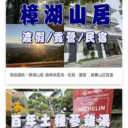
南投國姓。樟湖山居~森林與雲海，民宿、露營….避暑山莊首選