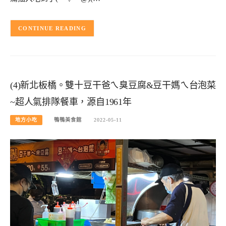
CONTINUE READING
(4)新北板橋。雙十豆干爸ㄟ臭豆腐&豆干媽ㄟ台泡菜
~超人氣排隊餐車，源自1961年
地方小吃
鴨鴨美食館
2022-05-11