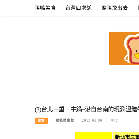
Skip
鴨鴨美食
台灣四處遊
鴨鴨飛出去
to
content
鴨鴨美食館
美食/旅遊/米其林親子資料收集
(3)台北三重。牛鍋~沿自台南的現涮溫體
鴨鴨美食館
2013-05-30
6
鍋類
新北市三重