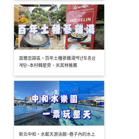
首爾忠路區。百年土種蔘雞湯백년토종삼
계탕~本村韓屋旁、米其林推薦
新北中和。水藍天游泳館~巷子內的水上