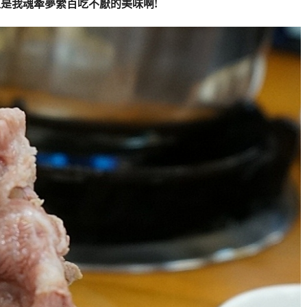
是我魂牽夢縈百吃不厭的美味啊!