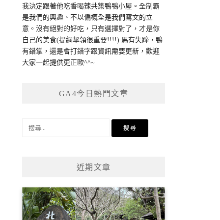
我決定跟著他吃香喝辣共築鴨鴨小屋。全制霸
是我們的興趣、不以偏概全是我們寫文的立
意。沒有絕對的好吃，只有選擇對了，才是你
自己的美食(提綱挈領很重要!!!!) 馬有失蹄，鴨
有錯掌，還是會打錯字跟資訊需要更新，歡迎
大家一起提供更正歐^^~
GA4今日熱門文章
搜
尋
關
鍵
近期文章
字: