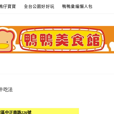
鴨仔寶寶
全台公園好好玩
鴨鴨彙編懶人包
牛吃法
區中正南路226號