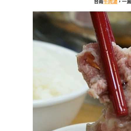
台南
牛肉湯
，一直