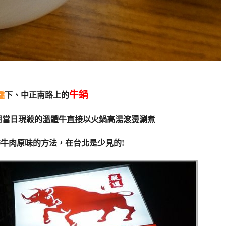
牛鍋
橋
下、中正南路上的
用當日現殺的溫體牛直接以火鍋高湯滾燙涮煮
牛肉原味的方法，在台北是少見的!