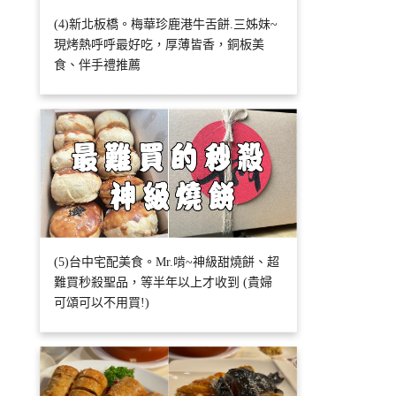
(4)新北板橋。梅華珍鹿港牛舌餅.三姊妹~
現烤熱呼呼最好吃，厚薄皆香，銅板美
食、伴手禮推薦
(5)台中宅配美食。Mr.啃~神級甜燒餅、超
難買秒殺聖品，等半年以上才收到 (貴婦
可頌可以不用買!)