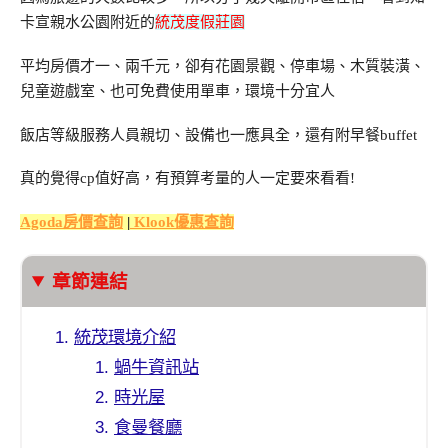
卡宣親水公園附近的
統茂度假莊園
平均房價才一、兩千元，卻有花園景觀、停車場、木質裝潢、
兒童遊戲室、也可免費使用單車，環境十分宜人
飯店等級服務人員親切、設備也一應具全，還有附早餐buffet
真的覺得cp值好高，有預算考量的人一定要來看看!
Agoda房價查詢
|
Klook優惠查詢
章節連結
統茂環境介紹
蝸牛資訊站
時光屋
食曼餐廳