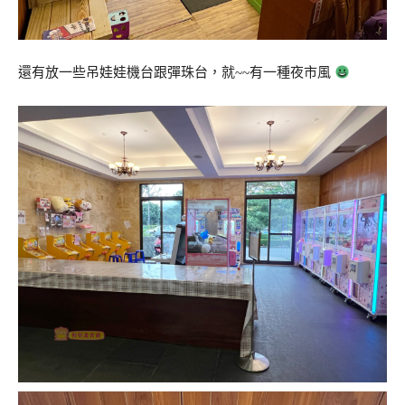
還有放一些吊娃娃機台跟彈珠台，就~~有一種夜市風