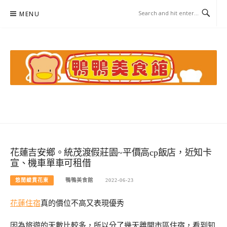
Skip
MENU
to
content
鴨鴨美食館
美食/旅遊/米其林親子資料收集
花蓮吉安鄉。統茂渡假莊園~平價高cp飯店，近知卡
宣、機車單車可租借
悠閒縱貫花東
鴨鴨美食館
2022-06-23
花蓮住宿
真的價位不高又表現優秀
因為旅遊的天數比較多，所以分了幾天離開市區住宿，看到知