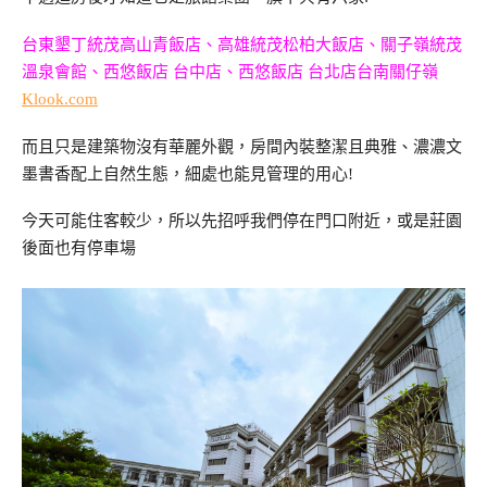
台東墾丁統茂高山青飯店、高雄統茂松柏大飯店、關子嶺統茂
溫泉會館、西悠飯店 台中店、西悠飯店 台北店台南關仔嶺
Klook.com
而且只是建築物沒有華麗外觀，房間內裝整潔且典雅、濃濃文
墨書香配上自然生態，細處也能見管理的用心!
今天可能住客較少，所以先招呼我們停在門口附近，或是莊園
後面也有停車場