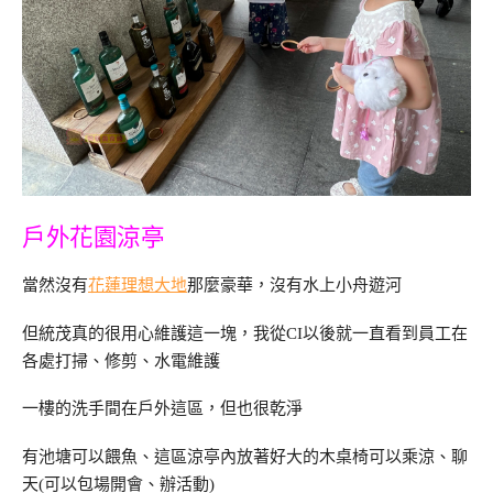
戶外花園涼亭
當然沒有
花蓮理想大地
那麼豪華，沒有水上小舟遊河
但統茂真的很用心維護這一塊，我從CI以後就一直看到員工在
各處打掃、修剪、水電維護
一樓的洗手間在戶外這區，但也很乾淨
有池塘可以餵魚、這區涼亭內放著好大的木桌椅可以乘涼、聊
天(可以包場開會、辦活動)