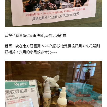
這裡也有賣Realls 跟法國
qurlibal
瑰莉柏
我第一次在南方莊園買Realls的防蚊液覺得很好用，來花蓮剛
好補貨，六月的小黑蚊非常兇~~~