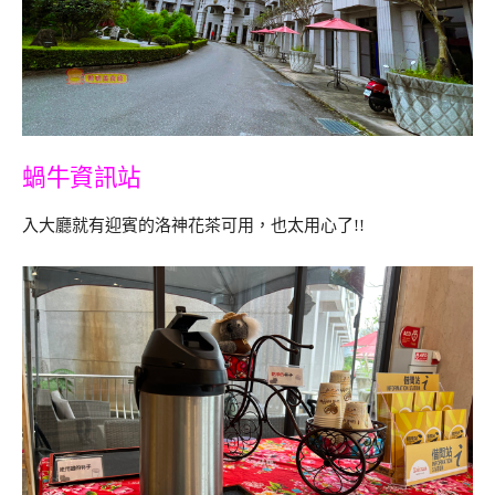
蝸牛資訊站
入大廳就有迎賓的洛神花茶可用，也太用心了!!