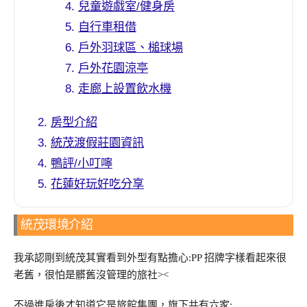
兒童遊戲室/健身房
自行車租借
戶外羽球區、槌球場
戶外花園涼亭
走廊上設置飲水機
房型介紹
統茂渡假莊園資訊
鴨評/小叮嚀
花蓮好玩好吃分享
統茂環境介紹
我承認剛到統茂其實看到外型有點擔心:PP 招牌字樣看起來很
老舊，很怕是髒舊沒管理的旅社><
不過進房後才知道它是旅館集團，旗下共有六家: