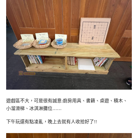
遊戲區不大，可是很有誠意:廚房用具、書籍、桌遊、積木、
小溜滑梯、冰淇淋攤位……
下午玩還有點凌亂，晚上去就有人收拾好了!!