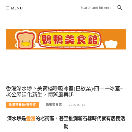
Skip
MENU
to
content
鴨鴨美食館
美食/旅遊/米其林親子資料收集
香港深水埗。美荷樓呼吸冰室(已歇業)/四十一冰室~
老公屋活化新生，懷舊風再起
香港茶餐廳/咖啡室
鴨鴨美食館
2016-07-12
深水埗是
香港
的老街區，甚至推測新石器時代就有居民活
動