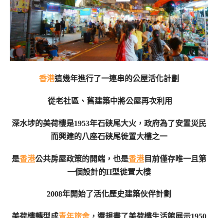
香港
這幾年進行了一連串的公屋活化計劃
從老社區、舊建築中將公屋再次利用
深水埗的美荷樓是1953年石硖尾大火，政府為了安置災民
而興建的八座石硖尾徙置大樓之一
是
香港
公共房屋政策的開端，也是
香港
目前僅存唯一且第
一個設計的H型徙置大樓
2008年開始了活化歷史建築伙伴計劃
美荷樓轉型成
青年旅舍
，還規畫了美荷樓生活館展示1950