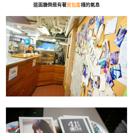
這面牆倒是有著
背包客
棧的氣息