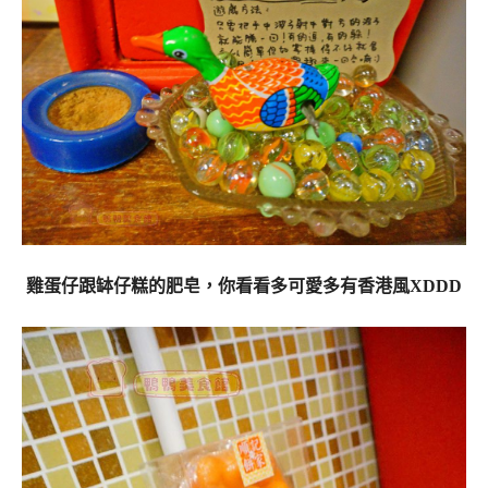
雞蛋仔跟缽仔糕的肥皂，你看看多可愛多有香港風XDDD