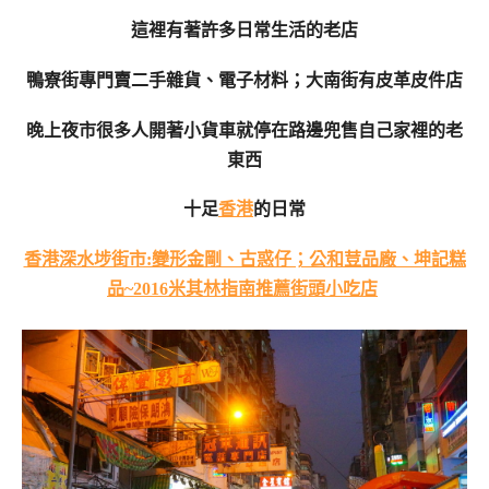
這裡有著許多日常生活的老店
鴨寮街專門賣二手雜貨、電子材料；大南街有皮革皮件店
晚上夜市很多人開著小貨車就停在路邊兜售自己家裡的老
東西
十足
香港
的日常
香港深水埗街市:變形金剛、古惑仔；公和荳品廠、坤記糕
品~2016米其林指南推薦街頭小吃店