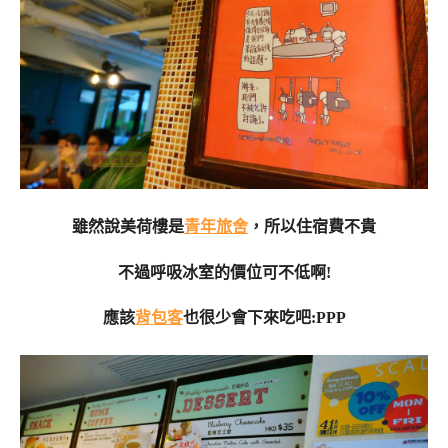
雖然說美荷樓是
青年旅舍
，所以住宿費不貴
不過呼吸冰室的價位可不低啊!
應該
背包客
也很少會下來吃吧:PPP