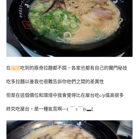
在
福岡
吃到的豚骨拉麵都不錯，各家也都有自己的獨門秘技
吃多拉麵以後我也很難告訴你他們之間的差異性
但是在這個價位和環境中我會覺得比在屋台吃c/p值高很多
終究吃屋台，是一種氣氛啊~~( ￣ c￣)y▂ξ