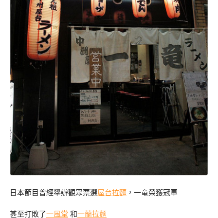
日本節目曾經舉辦觀眾票選
屋台
拉麵
，一竜榮獲冠軍
甚至打敗了
一風堂
和
一蘭拉麵