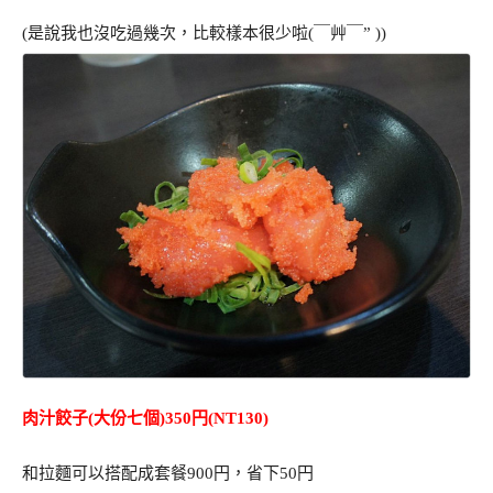
(是說我也沒吃過幾次，比較樣本很少啦(￣艸￣” ))
肉汁餃子(大份七個)350円(NT130)
和拉麵可以搭配成套餐900円，省下50円