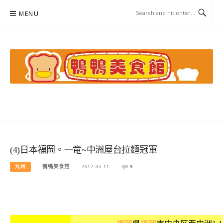
Skip
MENU
to
content
鴨鴨美食館
美食/旅遊/米其林親子資料收集
(4)日本福岡。一竜~中洲屋台拉麵冠軍
九州
鴨鴨美食館
2012-05-11
9