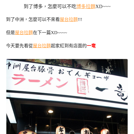
到了博多，怎麼可以不吃
博多拉麵
XD~~~
到了中洲，怎麼可以不來看
屋台
拉麵
!!!
但是
屋台
拉麵
在下一篇XD~~~~
今天要先看從
屋台
拉麵
起家紅到有店面的
一竜