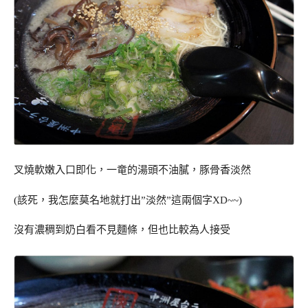
叉燒軟嫩入口即化，一竜的湯頭不油膩，豚骨香淡然
(該死，我怎麼莫名地就打出”淡然”這兩個字XD~~)
沒有濃稠到奶白看不見麵條，但也比較為人接受