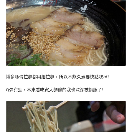
博多豚骨拉麵都用細拉麵，所以不能久煮要快點吃掉!
Q彈有勁，本來看吃寬大麵條的我也深深被懾服了!