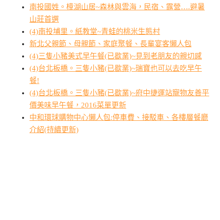
南投國姓。樟湖山居~森林與雲海，民宿、露營….避暑
山莊首選
(4)南投埔里。紙教堂~青蛙的桃米生態村
新北父親節、母親節、家庭聚餐、長輩宴客懶人包
(4)三隻小豬美式早午餐(已歇業)~見到老朋友的親切感
(4)台北板橋。三隻小豬(已歇業)~瑞寶也可以去吃早午
餐!
(4)台北板橋。三隻小豬(已歇業)~府中捷運站寵物友善平
價美味早午餐，2016菜單更新
中和環球購物中心懶人包:停車費、接駁車、各樓層餐廳
介紹(持續更新)