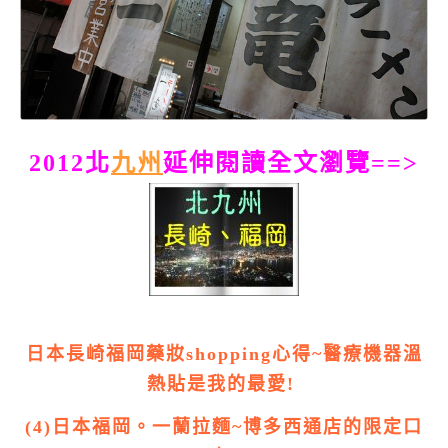
2012北
九州
延伸閱讀全文瀏覽==>
日本長崎福岡藥妝shopping心得~醫療機器溫
熱貼是我的最愛!
(4)日本福岡。一蘭拉麵~博多西通店的限定口