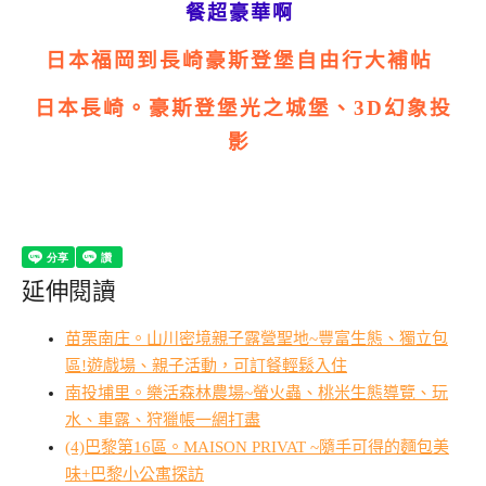
餐超豪華啊
日本福岡到長崎豪斯登堡自由行大補帖
日本長崎。豪斯登堡光之城堡、3D幻象投
影
延伸閱讀
苗栗南庄。山川密境親子露營聖地~豐富生態、獨立包
區!遊戲場、親子活動，可訂餐輕鬆入住
南投埔里。樂活森林農場~螢火蟲、桃米生態導覽、玩
水、車露、狩獵帳一網打盡
(4)巴黎第16區。MAISON PRIVAT ~隨手可得的麵包美
味+巴黎小公寓探訪