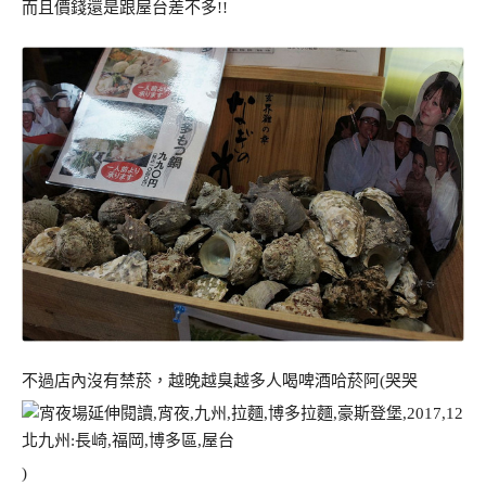
而且價錢還是跟屋台差不多!!
不過店內沒有禁菸，越晚越臭越多人喝啤酒哈菸阿(哭哭
)