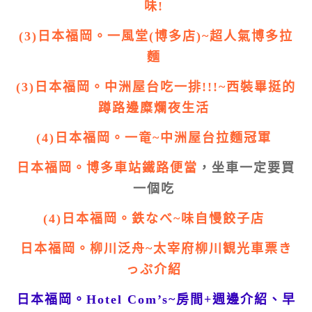
味!
(3)日本福岡。一風堂(博多店)~超人氣博多拉
麵
(3)日本福岡。中洲屋台吃一排!!!~西裝畢挺的
蹲路邊糜爛夜生活
(4)日本福岡。一竜~中洲屋台拉麵冠軍
日本福岡。博多車站鐵路便當
，坐車一定要買
一個吃
(4)日本福岡。鉄なべ~味自慢餃子店
日本福岡。柳川泛舟~太宰府柳川観光車票き
っぷ介紹
日本福岡。Hotel Com’s~房間+週邊介紹、早