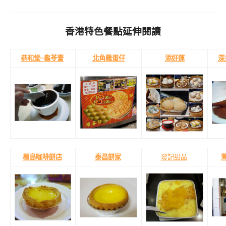
香港特色餐點延伸閱讀
恭和堂~龜苓膏
北角雞蛋仔
添好運
深
檀島咖啡餅店
泰昌餅家
發記甜品