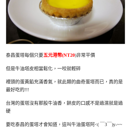
泰昌蛋塔每個只要
五元港幣(NT20
)非常平價
但是牛油塔皮相當鬆化，一咬就輕碎
裡頭的蛋黃餡充滿香氣，就此類的曲奇蛋塔而已，真的是
最好吃的!!!
台灣的蛋塔沒有那股牛油香，餅皮的口感不是過濕就是過
硬
要吃泰昌的蛋塔才會知道，這叫牛油蛋
塔阿<( ￣3￣)y-~~