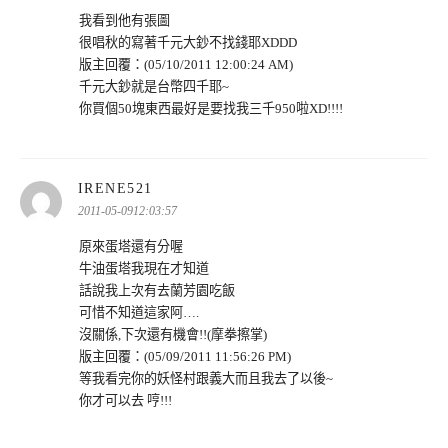
我看到他有張圖
很唱秋的寫著千元大鈔不找錢耶XDDD
版主回覆：(05/10/2011 12:00:24 AM)
千元大鈔就是台幣四千耶~
你買個50塊東西最好是要找我三千950啦XD!!!!
表
IRENE521
示:
2011-05-0912:03:57
原來蛋塔還有分喔
牛油蛋塔我現在才知道
話說我上次有去蘭芳園吃飯
可惜不知道這家阿….
沒關係,下次還有機會!!(摩拳擦掌)
版主回覆：(05/09/2011 11:56:26 PM)
等我看完你的妖怪村跟義大而且我去了以後~
你才可以去 哼!!!