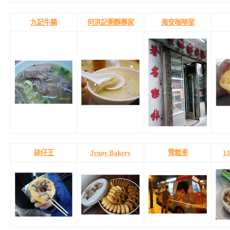
九記牛腩
何洪記粥麵專家
海安咖啡室
砵仔王
Jenny Bakery
雪糕車
1