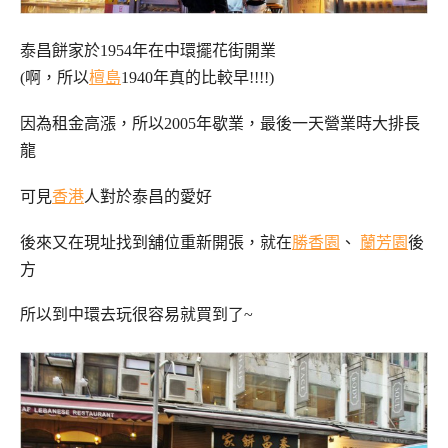
泰昌餅家於1954年在中環擺花街開業
(啊，所以
檀島
1940年真的比較早!!!!)
因為租金高漲，所以2005年歇業，最後一天營業時大排長
龍
可見
香港
人對於泰昌的愛好
後來又在現址找到舖位重新開張，就在
勝香園
、
蘭芳園
後
方
所以到中環去玩很容易就買到了~