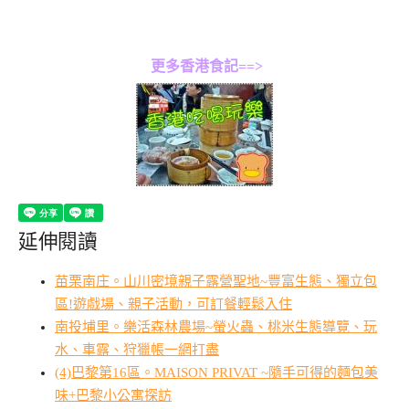
更多香港食記==>
延伸閱讀
苗栗南庄。山川密境親子露營聖地~豐富生態、獨立包
區!遊戲場、親子活動，可訂餐輕鬆入住
南投埔里。樂活森林農場~螢火蟲、桃米生態導覽、玩
水、車露、狩獵帳一網打盡
(4)巴黎第16區。MAISON PRIVAT ~隨手可得的麵包美
味+巴黎小公寓探訪