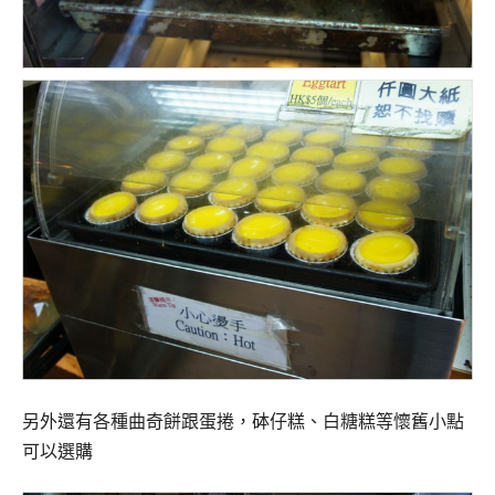
另外還有各種曲奇餅跟蛋捲，砵仔糕、白糖糕等懷舊小點
可以選購