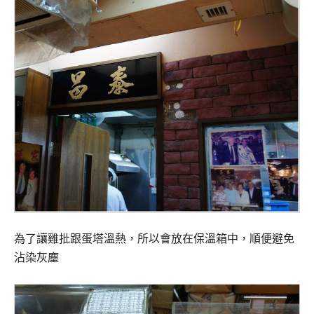
為了讓雞批跟蛋塔溫熱，所以會放在保溫箱中，順便避免
沾染灰塵