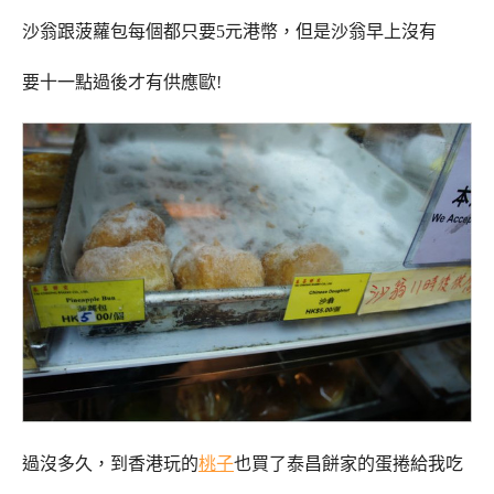
沙翁跟菠蘿包每個都只要5元港幣，但是沙翁早上沒有
要十一點過後才有供應歐!
過沒多久，到香港玩的
桃子
也買了泰昌餅家的蛋捲給我吃