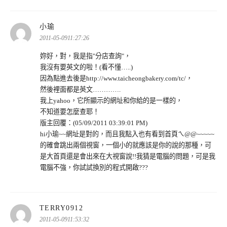
表
小瑜
示:
2011-05-0911:27:26
妳好，對，我是指"分店查詢"，
我沒有要英文的啦！(看不懂…..)
因為點進去後是http://www.taicheongbakery.com/tc/，
然後裡面都是英文………….
我上yahoo，它所顯示的網址和你給的是一樣的，
不知道要怎麼查耶！
版主回覆：(05/09/2011 03:39:01 PM)
hi小瑜~~網址是對的，而且我點入也有看到首頁ㄟ@@~~~~~
的確會跳出兩個視窗，一個小的就應該是你的說的那種，可
是大首頁還是會出來在大視窗說!!我猜是電腦的問題，可是我
電腦不強，你試試換別的程式開啟???
表
TERRY0912
示:
2011-05-0911:53:32