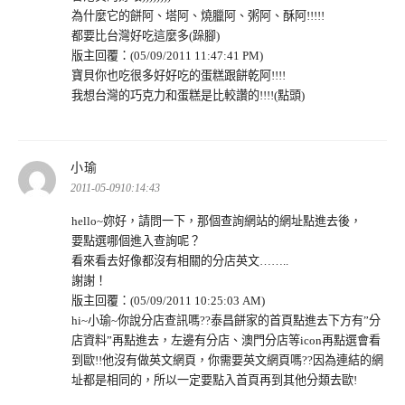
為什麼它的餅阿、塔阿、燒臘阿、粥阿、酥阿!!!!!
都要比台灣好吃這麼多(跺腳)
版主回覆：(05/09/2011 11:47:41 PM)
寶貝你也吃很多好好吃的蛋糕跟餅乾阿!!!!
我想台灣的巧克力和蛋糕是比較讚的!!!!(點頭)
表
小瑜
示:
2011-05-0910:14:43
hello~妳好，請問一下，那個查詢網站的網址點進去後，
要點選哪個進入查詢呢？
看來看去好像都沒有相關的分店英文……..
謝謝！
版主回覆：(05/09/2011 10:25:03 AM)
hi~小瑜~你說分店查訊嗎??泰昌餅家的首頁點進去下方有”分
店資料”再點進去，左邊有分店、澳門分店等icon再點選會看
到歐!!他沒有做英文網頁，你需要英文網頁嗎??因為連結的網
址都是相同的，所以一定要點入首頁再到其他分類去歐!