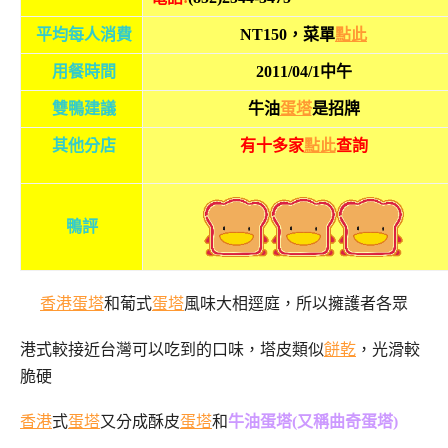
平均每人消費
NT150，菜單
點此
用餐時間
2011/04/1中午
雙鴨建議
牛油
蛋塔
是招牌
其他分店
有十多家
點此
查詢
鴨評
香港
蛋塔
和葡式
蛋塔
風味大相逕庭，所以擁護者各眾
港式較接近台灣可以吃到的口味，塔皮類似
餅乾
，光滑較
脆硬
香港
式
蛋塔
又分成酥皮
蛋塔
和
牛油蛋塔(又稱曲奇蛋塔)