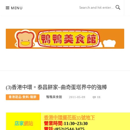
Skip
MENU
to
content
鴨鴨美食館
美食/旅遊/米其林親子資料收集
(3)香港中環。泰昌餅家~曲奇蛋塔界中的強棒
香港甜品/飲料/糕餅
鴨鴨美食館
2011-05-09
11
香港中環擺花街35號地下
店
家
網站
營業時間
:
11:30~23:30
電話
:
(
852)2544-3475