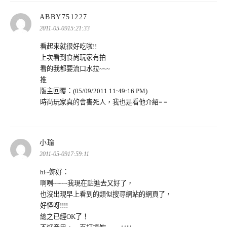
表
ABBY751227
示:
2011-05-0915:21:33
看起來就很好吃啦!!
上次看到食尚玩家有拍
看的我都要流口水拉~~~
推
版主回覆：(05/09/2011 11:49:16 PM)
時尚玩家真的會害死人，我也是看他介紹= =
表
小瑜
示:
2011-05-0917:59:11
hi~妳好：
啊咧~~~~我現在點進去又好了，
也沒出現早上看到的類似搜尋網站的網頁了，
好怪呀!!!!
總之已經OK了！