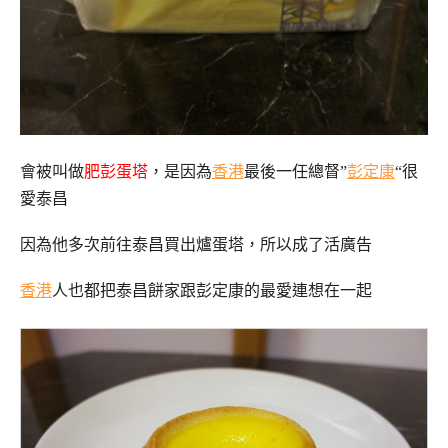
會被叫做
肥彭蛋塔
，是因為
香港
最後一任總督”
彭定康
“很
愛泰昌
因為他多次前往泰昌買出爐蛋塔，所以成了活廣告
香港
人也都把泰昌餅家跟彭定康的最愛連想在一起