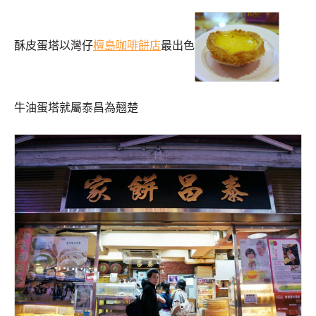
酥皮蛋塔以灣仔
檀島咖啡餅店
最出色
牛油蛋塔就屬泰昌為翹楚