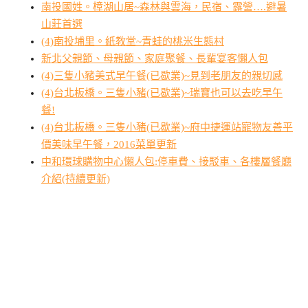
南投國姓。樟湖山居~森林與雲海，民宿、露營….避暑
山莊首選
(4)南投埔里。紙教堂~青蛙的桃米生態村
新北父親節、母親節、家庭聚餐、長輩宴客懶人包
(4)三隻小豬美式早午餐(已歇業)~見到老朋友的親切感
(4)台北板橋。三隻小豬(已歇業)~瑞寶也可以去吃早午
餐!
(4)台北板橋。三隻小豬(已歇業)~府中捷運站寵物友善平
價美味早午餐，2016菜單更新
中和環球購物中心懶人包:停車費、接駁車、各樓層餐廳
介紹(持續更新)