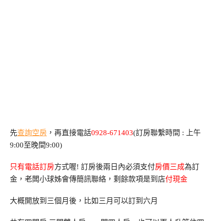
先
查詢空房
，再直接電話
0928-671403
(訂房聯繫時間 : 上午
9:00至晚間9:00)
只有電話訂房
方式喔! 訂房後兩日內必須支付
房價三成
為訂
金，老闆小球姊會傳簡訊聯絡，剩餘款項是到店
付現金
大概開放到三個月後，比如三月可以訂到六月