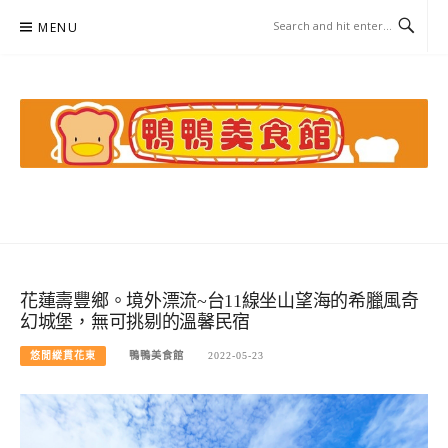
Skip
MENU
to
content
鴨鴨美食館
美食/旅遊/米其林親子資料收集
花蓮壽豐鄉。境外漂流~台11線坐山望海的希臘風奇
幻城堡，無可挑剔的溫馨民宿
悠閒縱貫花東
鴨鴨美食館
2022-05-23