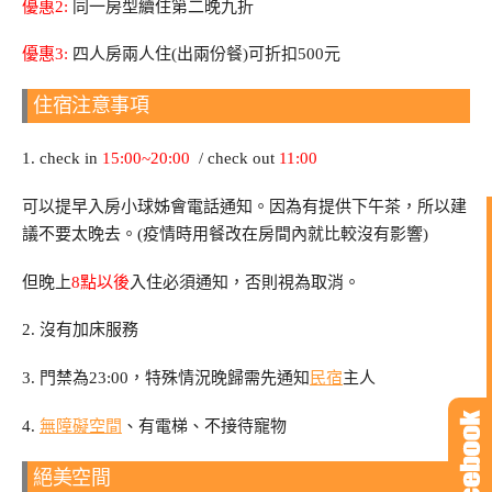
優惠2:
同一房型續住第二晚九折
優惠3:
四人房兩人住(出兩份餐)可折扣500元
住宿注意事項
1. check in
15:00~20:00
/ check out
11:00
可以提早入房小球姊會電話通知。因為有提供下午茶，所以建
議不要太晚去。(疫情時用餐改在房間內就比較沒有影響)
但晚上
8點以後
入住必須通知，否則視為取消。
2. 沒有加床服務
3. 門禁為23:00，特殊情況晚歸需先通知
民宿
主人
4.
無障礙空間
、有電梯、不接待寵物
絕美空間