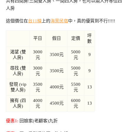
共有四間房:三間雙人房、一間四人房，也可以兩人升等住四
人房
這個價位在
台11線
上的
海景民宿
中，真的優質到不行!!!!!
坪
平日
假日
定價
數
渴望 (雙
3000
5000
3500元
9
人房)
元
元
尋找 (雙
3000
5000
3500元
9
人房)
元
元
發現 (vip
3500
5500
4000元
13
雙人房)
元
元
擁有 (四
4000
6000
4500元
13
人房)
元
元
優惠1:
回娘家(老顧客)九折