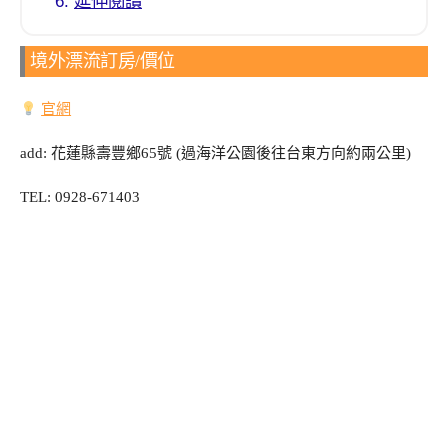
延伸閱讀
境外漂流訂房/價位
官網
add: 花蓮縣壽豐鄉65號 (過海洋公園後往台東方向約兩公里)
TEL: 0928-671403