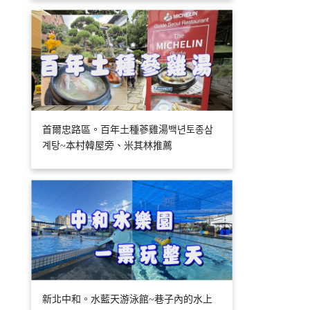
首爾忠路區。百年土種蔘雞湯백년토종삼
계탕~本村韓屋旁、米其林推薦
新北中和。水藍天游泳館~巷子內的水上