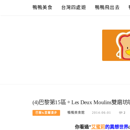
Skip
鴨鴨美食
台灣四處遊
鴨鴨飛出去
to
content
鴨鴨美食館
美食/旅遊/米其林親子資料收集
(4)巴黎第15區。Les Deux Mouli
鴨鴨美食館
2014-06-01
2
巴黎&里爾漫步
你看過”
艾蜜莉
的異想世界