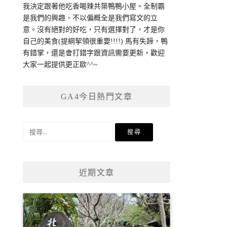
我決定跟著他吃香喝辣共築鴨鴨小屋。全制霸
是我們的興趣、不以偏概全是我們寫文的立
意。沒有絕對的好吃，只有選擇對了，才是你
自己的美食(提綱挈領很重要!!!!) 馬有失蹄，鴨
有錯掌，還是會打錯字跟資訊需要更新，歡迎
大家一起提供更正歐^^~
GA4今日熱門文章
搜
尋
關
鍵
近期文章
字: