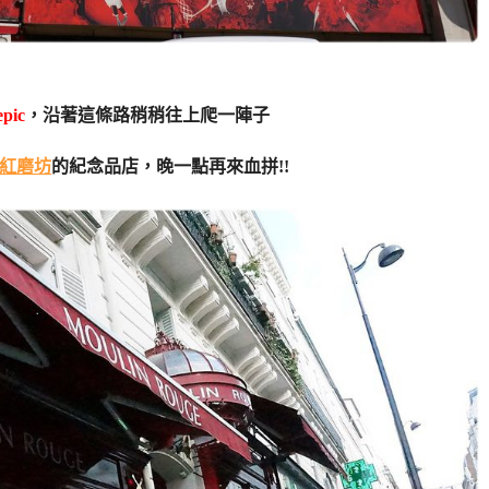
pic
，沿著這條路稍稍往上爬一陣子
紅磨坊
的紀念品店，晚一點再來血拼!!