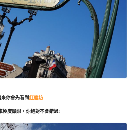
出來你會先看到
紅磨坊
車極度顯眼，你絕對不會錯過!