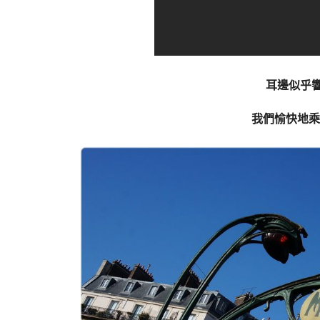
耳邊似乎
我們愉快地