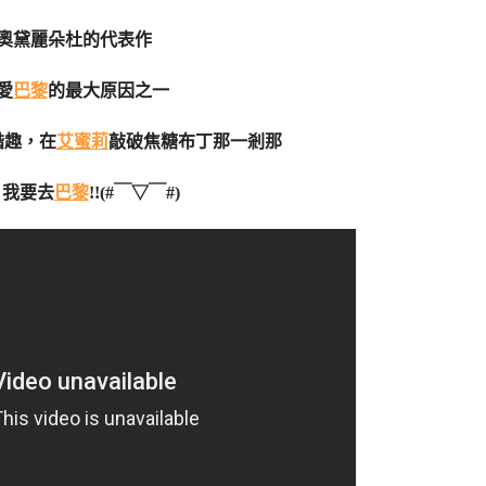
奧黛麗朵杜的代表作
愛
巴黎
的最大原因之一
諧趣，在
艾蜜莉
敲破焦糖布丁那一剎那
，我要去
巴黎
!!(#￣▽￣#)