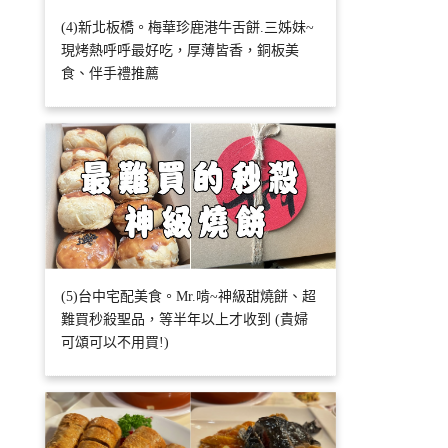
(4)新北板橋。梅華珍鹿港牛舌餅.三姊妹~
現烤熱呼呼最好吃，厚薄皆香，銅板美
食、伴手禮推薦
(5)台中宅配美食。Mr.啃~神級甜燒餅、超
難買秒殺聖品，等半年以上才收到 (貴婦
可頌可以不用買!)