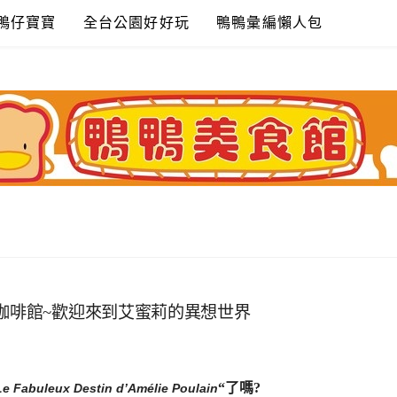
鴨仔寶寶
全台公園好好玩
鴨鴨彙編懶人包
ns雙磨坊咖啡館~歡迎來到艾蜜莉的異想世界
“了嗎?
Le Fabuleux Destin d’Amélie Poulain