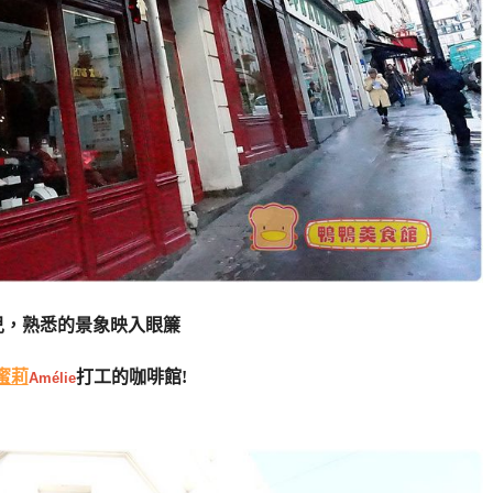
兒，熟悉的景象映入眼簾
蜜莉
打工的咖啡館!
Amélie