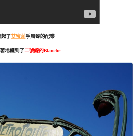
響起了
艾蜜莉
手風琴的配樂
乘著地鐵到了
二號線的Blanche