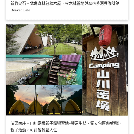
新竹尖石。北角森林包棟木屋、杉木林營地與森林系河狸咖啡館
Beaver Cafe
苗栗南庄。山川密境親子露營聖地~豐富生態、獨立包區!遊戲場、
親子活動，可訂餐輕鬆入住