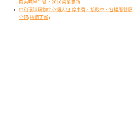
價美味早午餐，2016菜單更新
中和環球購物中心懶人包:停車費、接駁車、各樓層餐廳
介紹(持續更新)