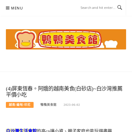
Skip
MENU
to
content
鴨鴨美食館
美食/旅遊/米其林親子資料收集
(4)屏東恆春。阿娥的越南美食(白砂店)~白沙灣推薦
平價小吃
越南/緬甸/印尼
鴨鴨美食館
2023-06-02
白沙灣生活會館
的高cp讓小資、親子家庭也能玩得盡興