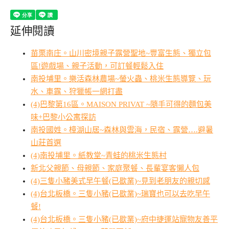
延伸閱讀
苗栗南庄。山川密境親子露營聖地~豐富生態、獨立包
區!遊戲場、親子活動，可訂餐輕鬆入住
南投埔里。樂活森林農場~螢火蟲、桃米生態導覽、玩
水、車露、狩獵帳一網打盡
(4)巴黎第16區。MAISON PRIVAT ~隨手可得的麵包美
味+巴黎小公寓探訪
南投國姓。樟湖山居~森林與雲海，民宿、露營….避暑
山莊首選
(4)南投埔里。紙教堂~青蛙的桃米生態村
新北父親節、母親節、家庭聚餐、長輩宴客懶人包
(4)三隻小豬美式早午餐(已歇業)~見到老朋友的親切感
(4)台北板橋。三隻小豬(已歇業)~瑞寶也可以去吃早午
餐!
(4)台北板橋。三隻小豬(已歇業)~府中捷運站寵物友善平