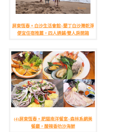
屏東恆春。白沙生活會館~墾丁白沙灣乾淨
便宜住宿推薦，四人通鋪/雙人房開箱
(4)屏東恆春。肥貓南洋餐室~森林系網美
餐廳，酸辣香叻沙海鮮