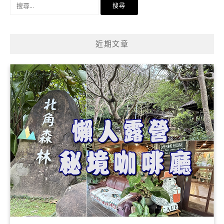
搜
尋
關
鍵
近期文章
字: