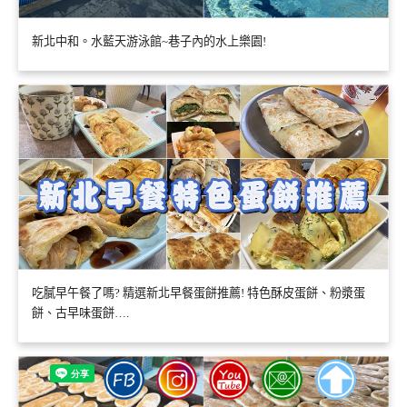
新北中和。水藍天游泳館~巷子內的水上樂園!
吃膩早午餐了嗎? 精選新北早餐蛋餅推薦! 特色酥皮蛋餅、粉漿蛋
餅、古早味蛋餅….