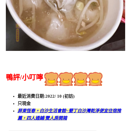
鴨評/小叮嚀
最近消費日期:2022/ 10 (初訪)
只現金
屏東恆春。白沙生活會館~墾丁白沙灣乾淨便宜住宿推
薦，四人通鋪/雙人房開箱