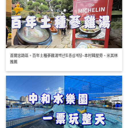
首爾忠路區。百年土種蔘雞湯백년토종삼계탕~本村韓屋旁、米其林
推薦