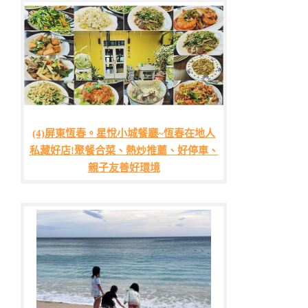
(4)屏東恆春。星悅小城餐廳~恆春在地人
私藏好店!聚餐合菜、熱炒推薦、好停車、
親子友善好環境