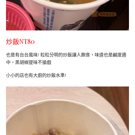
炒飯NT80
也是有台台風味! 粒粒分明的炒飯讓人飽食，味道也是鹹度適
中，黑胡椒提味不搶戲
小小的店也有大廚的炒飯水準!