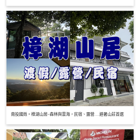
南投國姓。樟湖山居~森林與雲海，民宿、露營….避暑山莊首選