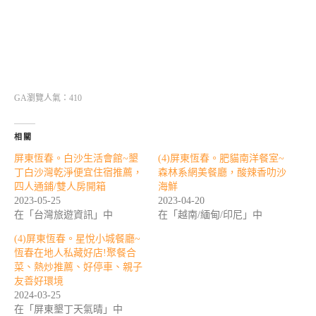
GA瀏覽人氣：410
相關
屏東恆春。白沙生活會館~墾
(4)屏東恆春。肥貓南洋餐室~
丁白沙灣乾淨便宜住宿推薦，
森林系網美餐廳，酸辣香叻沙
四人通鋪/雙人房開箱
海鮮
2023-05-25
2023-04-20
在「台灣旅遊資訊」中
在「越南/緬甸/印尼」中
(4)屏東恆春。星悅小城餐廳~
恆春在地人私藏好店!聚餐合
菜、熱炒推薦、好停車、親子
友善好環境
2024-03-25
在「屏東墾丁天氣晴」中