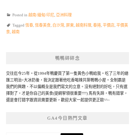
Posted in
越南/緬甸/印尼
,
亞洲料理
Tagged
恆春
,
恆春美食
,
白沙灣
,
屏東
,
越南料理
,
春捲
,
平價店
,
平價美
食
,
越南
鴨鴨碎碎念
交往迄今25年。從1994年鴨慶買了第一隻黃色小鴨給我。吃了三年的總
匯三明治+大冰奶後，我決定跟著他吃香喝辣共築鴨鴨小屋。全制霸是
我們的興趣、不以偏概全是我們寫文的立意。沒有絕對的好吃，只有選
擇對了，才是你自己的美食(提綱挈領很重要!!!!) 馬有失蹄，鴨有錯掌，
還是會打錯字跟資訊需要更新，歡迎大家一起提供更正歐^^~
GA4今日熱門文章