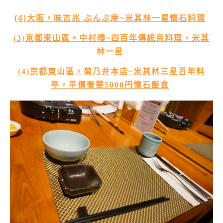
(4)大阪。味吉兆 ぶんぶ庵~米其林一星懷石料理
(3)京都東山區。中村樓~四百年傳統京料理，米其
林一星
(4)京都東山區。菊乃井本店~米其林三星百年料
亭，平價奢華5000円懷石飯盒