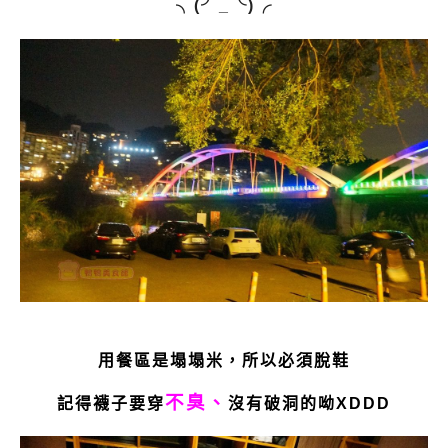
╮(╯_╰)╭
用餐區是塌塌米，所以必須脫鞋
不臭、
記得襪子要穿
沒有破洞的呦XDDD