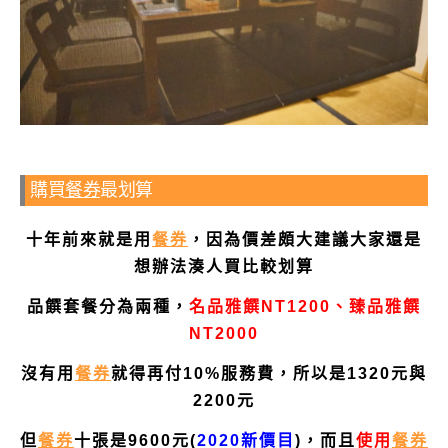
購買
餐券
最划算
十年前來就是用
餐券
，因為價差頗大建議大家還是
想辦法湊人買比較划算
品饌套餐分為兩種，
名品雅饌NT1200、臻品雅饌
NT2000
沒有用
餐券
就得再付10%服務費，所以是1320元與
2200元
但
餐券
十張是9600元(
2020新價目
)，而且
使用
餐券