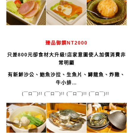
臻品御饌NT2000
只差800元卻食材大升級!店家意圖使人加價消費非
常明顯
有新鮮沙公、鮑魚沙拉、生魚片、鱘龍魚、炸雞、
牛小排…
(￣口￣)!!
(￣口￣)!!
(￣口￣)!!
(￣口￣)!!