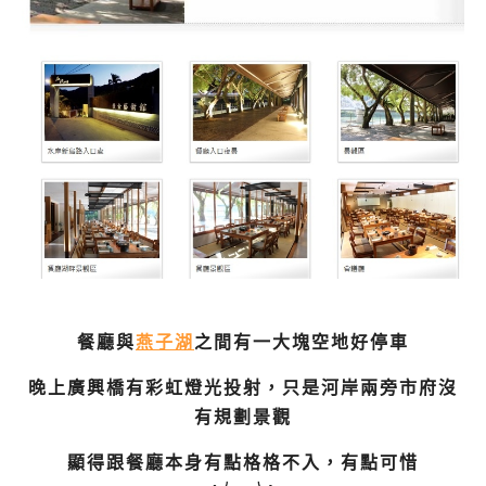
餐廳與
燕子湖
之間有一大塊空地好停車
晚上廣興橋有彩虹燈光投射，只是河岸兩旁市府沒
有規劃景觀
顯得跟餐廳本身有點格格不入，有點可惜