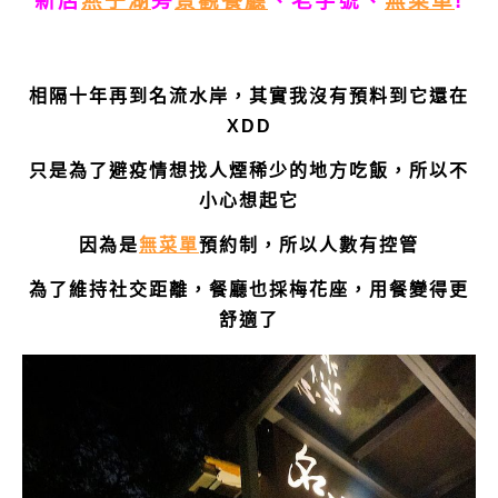
新店
燕子湖
旁
景觀餐廳
、老字號、
無菜單
!
相隔十年再到名流水岸，其實我沒有預料到它還在
XDD
只是為了避疫情想找人煙稀少的地方吃飯，所以不
小心想起它
因為是
無菜單
預約制，所以人數有控管
為了維持社交距離，餐廳也採梅花座，用餐變得更
舒適了