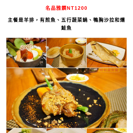
名品雅饌NT1200
主餐是羊排，有煎魚、五行蔬菜鍋、鴨胸沙拉和燻
鮭魚