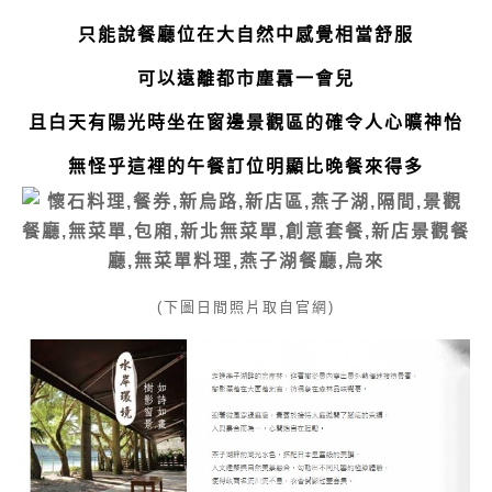
只能說餐廳位在大自然中感覺相當舒服
可以遠離都市塵囂一會兒
且白天有陽光時坐在窗邊景觀區的確令人心曠神怡
無怪乎這裡的午餐訂位明顯比晚餐來得多
(下圖日間照片取自官網)