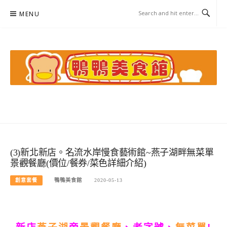
Skip
MENU
to
content
鴨鴨美食館
美食/旅遊/米其林親子資料收集
(3)新北新店。名流水岸慢食藝術館~燕子湖畔無菜單
景觀餐廳(價位/餐券/菜色詳細介紹)
創意套餐
鴨鴨美食館
2020-05-13