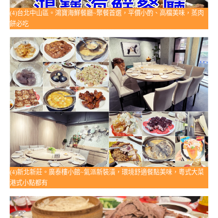
(4)台北中山區。鴻寶海鮮餐廳~聚餐首選，平價小酌、高檔美味，蒸肉
餅必吃
(4)新北新莊。廣泰樓小館~氣派新裝潢，環境舒適餐點美味，粵式大菜
港式小點都有