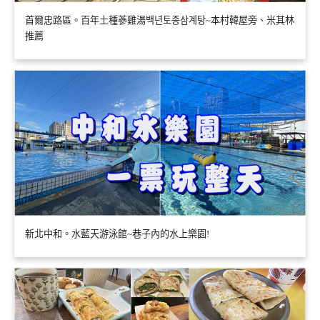
首爾忠路區。百年土種蔘雞湯백년토종삼계탕~本村韓屋旁、米其林
推薦
新北中和。水藍天游泳館~巷子內的水上樂園!