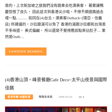
是的，上次新加坡之旅我們沒有跳車去吃澳美客， 著實讓鴨
慶怨恨了良久， 因此這次到香港尖沙咀，不得不順道路過去
嚐一點……… 如同在(4)台北。澳美客Outback~[環亞、信義
店] 所建議的，沙拉跟湯可以免了 香港的湯跟沙拉都和台灣差
不多味道， 美式偏鹹， 所以還是不覺得應該點來佔肚子… 果
然是Outb…
CONTINUE READING
(4)香港山頂。峰景餐廳Cafe Deco~太平山夜景與國際
佳餚
香港西餐/他國料理
鴨鴨美食館
2008-04-05
4