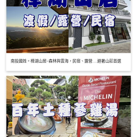
南投國姓。樟湖山居~森林與雲海，民宿、露營….避暑山莊首選