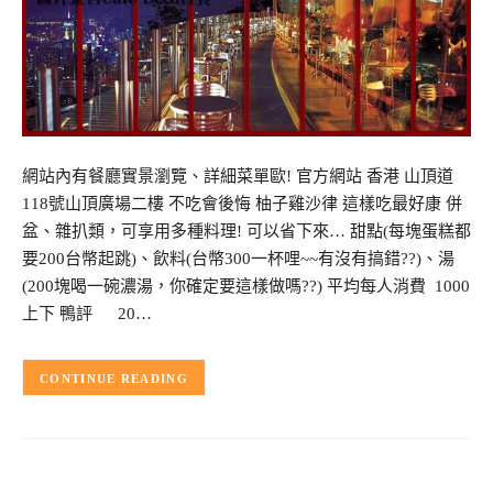
網站內有餐廳實景瀏覽、詳細菜單歐! 官方網站 香港 山頂道
118號山頂廣場二樓 不吃會後悔 柚子雞沙律 這樣吃最好康 併
盆、雜扒類，可享用多種料理! 可以省下來… 甜點(每塊蛋糕都
要200台幣起跳)、飲料(台幣300一杯哩~~有沒有搞錯??)、湯
(200塊喝一碗濃湯，你確定要這樣做嗎??) 平均每人消費 1000
上下 鴨評 20…
CONTINUE READING