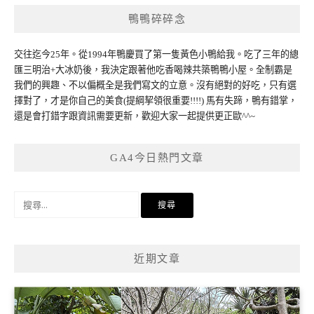
鴨鴨碎碎念
交往迄今25年。從1994年鴨慶買了第一隻黃色小鴨給我。吃了三年的總
匯三明治+大冰奶後，我決定跟著他吃香喝辣共築鴨鴨小屋。全制霸是
我們的興趣、不以偏概全是我們寫文的立意。沒有絕對的好吃，只有選
擇對了，才是你自己的美食(提綱挈領很重要!!!!) 馬有失蹄，鴨有錯掌，
還是會打錯字跟資訊需要更新，歡迎大家一起提供更正歐^^~
GA4今日熱門文章
搜
尋
關
鍵
近期文章
字: