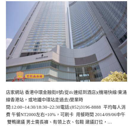
店家網站 香港中環金融街8號(從ifc連結到酒店)(機場快線/東涌
線香港站，或地鐵中環站走過去)營業時
間:12:00~14:30/18:30~22:30電話:(852)3196-8888 平均每人消
費 午餐NT2000左右+10%，可刷卡 用餐時間 2014/09/06中午
雙鴨建議 男士需長褲、有領上衣、包鞋 建議訂位，…