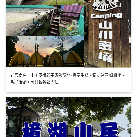
苗栗南庄。山川密境親子露營聖地~豐富生態、獨立包區!遊戲場、
親子活動，可訂餐輕鬆入住