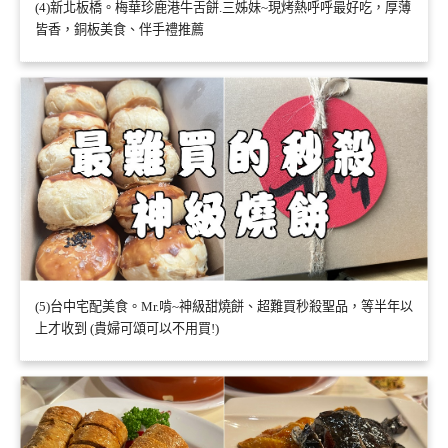
(4)新北板橋。梅華珍鹿港牛舌餅.三姊妹~現烤熱呼呼最好吃，厚薄
皆香，銅板美食、伴手禮推薦
(5)台中宅配美食。Mr.啃~神級甜燒餅、超難買秒殺聖品，等半年以
上才收到 (貴婦可頌可以不用買!)