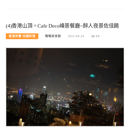
(4)香港山頂。Cafe Deco峰景餐廳~醉人夜景佐佳餚
香港西餐/他國料理
鴨鴨美食館
2011-04-24
13