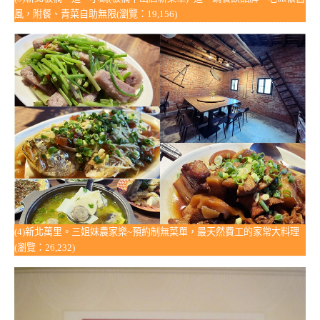
風，附餐、青菜自助無限(瀏覽：19,156)
(4)新北萬里。三姐妹農家樂~預約制無菜單，最天然費工的家常大料理
(瀏覽：26,232)