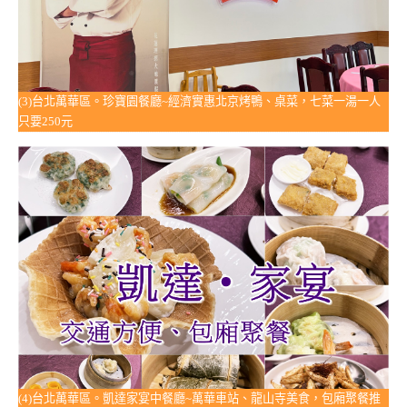
(3)台北萬華區。珍寶園餐廳~經濟實惠北京烤鴨、桌菜，七菜一湯一人
只要250元
(4)台北萬華區。凱達家宴中餐廳~萬華車站、龍山寺美食，包廂聚餐推