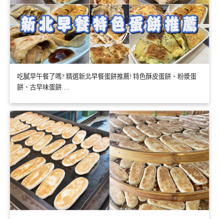
吃膩早午餐了嗎? 精選新北早餐蛋餅推薦! 特色酥皮蛋餅、粉漿蛋
餅、古早味蛋餅….