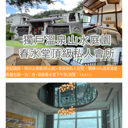
南投國姓。秋の山會館(秋山居)~會員制私人別墅，獨棟villa溫泉湯屋、
專屬包廂一泊二食+頂級春水堂下午茶(瀏覽：54,851)