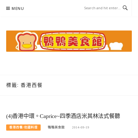
Skip
MENU
to
content
鴨鴨美食館
美食/旅遊/米其林親子資料收集
標籤:
香港西餐
(4)香港中環。Caprice~四季酒店米其林法式餐聽
香港西餐/他國料理
鴨鴨美食館
2014-09-19