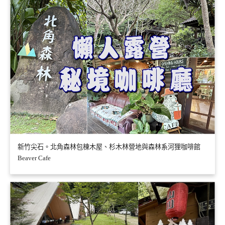
新竹尖石。北角森林包棟木屋、杉木林營地與森林系河狸咖啡館
Beaver Cafe