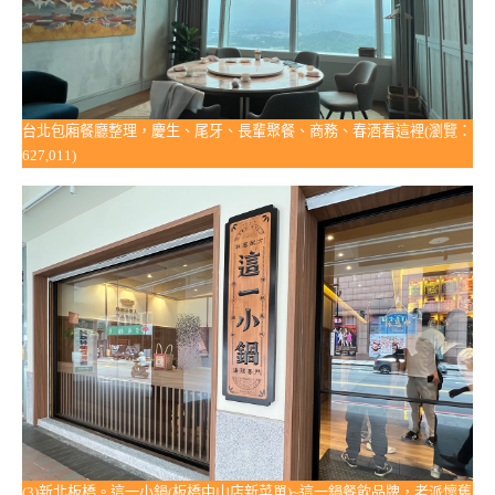
台北包廂餐廳整理，慶生、尾牙、長輩聚餐、商務、春酒看這裡(瀏覽：
627,011)
(3)新北板橋。這一小鍋(板橋中山店新菜單)~這一鍋餐飲品牌，老派懷舊