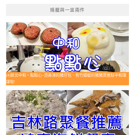
燒臘與一盅兩件
(4)新北中和。點點心~流鼻涕的豬仔包、有竹蜻蜓的豬豬煲進駐中和環
球啦!