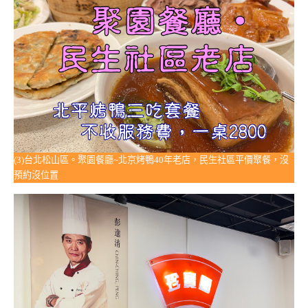
(3)台北松山區。聚園餐廳~北京烤鴨40年老店，民生社區平價聚餐，沒
預約沒位置