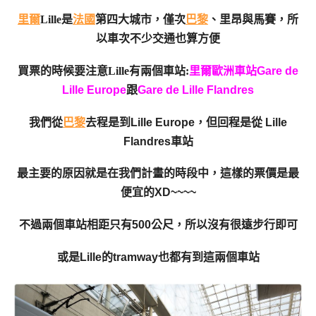
里爾
Lille是
法國
第四大城市，僅次
巴黎
、里昂與馬賽，所
以車次不少交通也算方便
買票的時候要注意Lille有兩個車站:
里
爾歐洲車站
Gare de
Lille Europe
跟
Gare de Lille Flandres
我們從
巴黎
去程是到
Lille Europe，但回程是從
Lille
Flandres車站
最主要的原因就是在我們計畫的時段中，這樣的票價是最
便宜的XD~~~~
不過兩個車站相距只有500公尺，所以沒有很遠步行即可
或是Lille的tramway也都有到這兩個車站