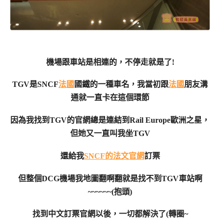
機場跟車站是相連的，不停走就是了!
TGV是SNCF
法國
國鐵的一種車名，
我當初跟
法國
朋友溝
通就一直卡在這個環節
因為我找到TGV的官網總是連結到Rail Europe歐洲之星，
但她又一直叫我坐TGV
還給我
SNCF的法文官網
訂票
但整個DCG機場我地圖翻啊翻就是找不到TGV車站啊
~~~~~~(抱頭)
找到中文訂票官網以後，一切都解決了(轉圈~