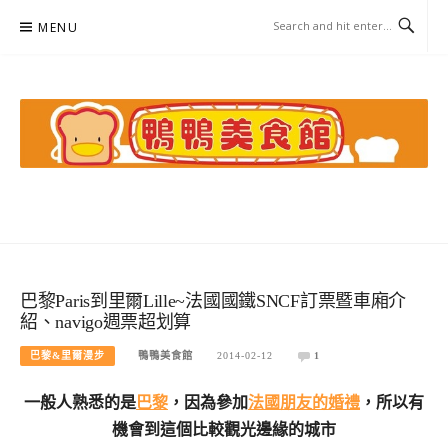
Skip
MENU
to
content
鴨鴨美食館
美食/旅遊/米其林親子資料收集
巴黎Paris到里爾Lille~法國國鐵SNCF訂票暨車廂介
紹、navigo週票超划算
巴黎&里爾漫步
鴨鴨美食館
2014-02-12
1
一般人熟悉的是
巴黎
，因為參加
法國朋友的婚禮
，所以有
機會到這個比較觀光邊緣的城市