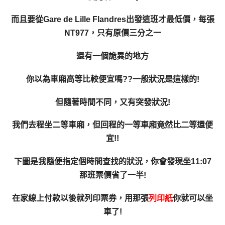
而且要從
Gare de Lille Flandres出發這班才最低價，每張
NT977，只有原價三分之一
還有一個詭異的地方
你以為車廂高等比較便宜嗎??一般狀況是這樣的!
但隨著時間不同，又有突發狀況!
我們去程坐二等車廂，但回程的一等車廂竟然比二等還便
宜!!
下圖是我隨便指定個時間查找的狀況，你會發現坐11:07
那班票價省了一半!
在家線上付款以後就列印票券，用那張
列印紙
你就可以坐
車了!