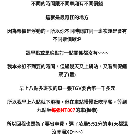
不同的時間跟不同車廂有不同價錢
這就是最奇怪的地方
因為票價是浮動的，所以你不同時間訂同一班次還是會有
不同票價歐:P
跟早點或是晚點訂一點關係都沒有~~~~
我本來訂不到要的時間，但過幾天又上網站，又看到促銷
票了(暈)
早上八點多班次的車一張TGV要台幣一千多元
所以我早上六點就下飛機，但在車站慢慢逛吃早餐，等到
九點坐
每張NT807
的車(握拳)
所以回程也是為了要省車費，選了凌晨5:51分的車(天都還
沒亮溜XD~~~)