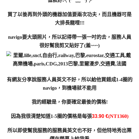
值就好!
╮(╯﹏╰)╭
買了以後再到外頭的機器加值要兩次功夫，而且機器可是
大排長龍哩!!!
navigo要大頭照片，所以記得帶一張一吋的去，服務人員
很好幫我剪又貼好了(羞~~~)
有網友分享說服務人員英文不好，所以給他買錯成1-4圈的
navigo，到機場就不能用
我的經驗是，你要確定最後的價格!
因為我很清楚知道1-5圈的價格是每張
3
3.90 €
(NT1360)
所以即使幫我服務的服務員英文也不好，但他特地秀出票
價在螢幕上給我看