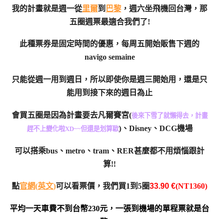
我的計畫就是週一從
里爾
到
巴黎
，週六坐飛機回台灣，那
五圈週票最適合我們了!
此種票券是固定時間的優惠，每周五開始販售下週的
navigo semaine
只能從週一用到週日，所以即使你是週三開始用，還是只
能用到接下來的週日為止
會買五圈是因為計畫要去凡爾賽宮(
後來下雪了就懶得去，計畫
)、Disney、DCG機場
趕不上變化啦XD~~但還是划算歐
可以搭乘bus、metro、tram、RER甚麼都不用煩惱跟計
算!!
點
官網(英文)
可以看票價，我們買1到5圈
33.90 €
(NT1360)
平均一天車費不到台幣230元，一張到機場的單程票就是台