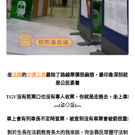
坐
法國
的
交通工具
最除了路線票價很麻煩，最印象深刻就
是公民素養
TGV沒有剪票口也沒有專人收票，你就是走進去，坐上車!
︵(≧◇≦)︵
車上會有列車長不定時查票，被查到沒有車票會被罰很重!
對於生長在法罰教育長大的我來說，完全靠民眾遵守法制