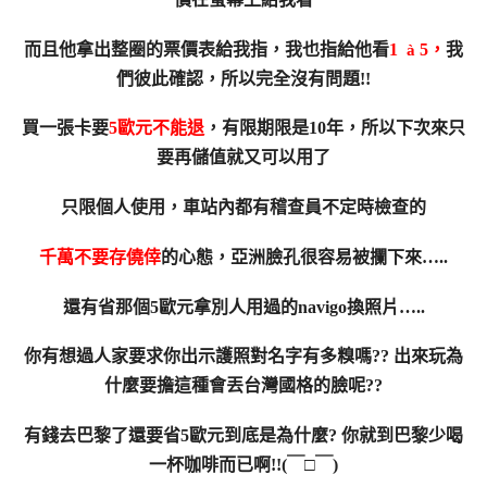
而且他拿出整圈的票價表給我指，我也指給他看
1
5，
我
à
們彼此確認，所以完全沒有問題!!
買一張卡要
5歐元不能退
，有限期限是10年，所以下次來只
要再儲值就又可以用了
只限個人使用，車站內都有稽查員不定時檢查的
千萬不要存僥倖
的心態，亞洲臉孔很容易被攔下來…..
還有省那個5歐元拿別人用過的navigo換照片…..
你有想過人家要求你出示護照對名字有多糗嗎?? 出來玩為
什麼要擔這種會丟台灣國格的臉呢??
有錢去巴黎了還要省5歐元到底是為什麼? 你就到巴黎少喝
一杯咖啡而已啊!!(￣□￣)