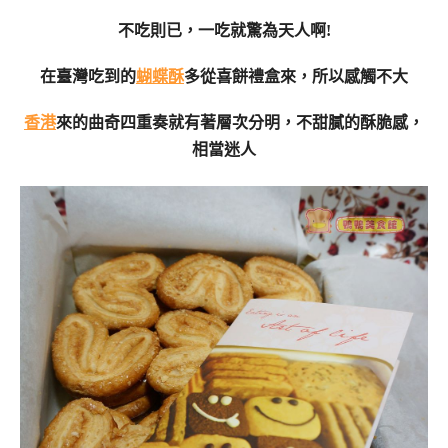
不吃則已，一吃就驚為天人啊!
在臺灣吃到的
蝴蝶酥
多從喜餅禮盒來，所以感觸不大
香港
來的曲奇四重奏就有著層次分明，不甜膩的酥脆感，
相當迷人