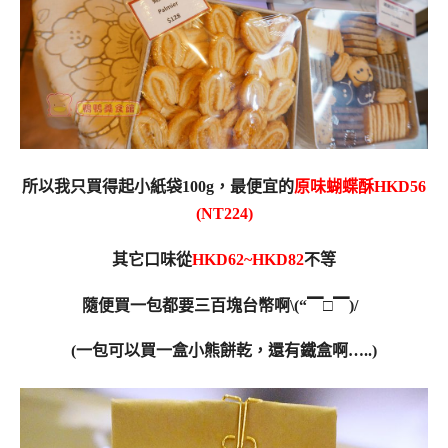
所以我只買得起小紙袋100g，最便宜的
原味蝴蝶酥HKD56
(NT224)
其它口味從
HKD62~HKD82
不等
隨便買一包都要三百塊台幣啊\(“▔□▔)/
(一包可以買一盒小熊餅乾，還有鐵盒啊…..)