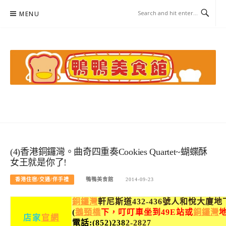
Skip
MENU
to
content
鴨鴨美食館
美食/旅遊/米其林親子資料收集
(4)香港銅鑼灣。曲奇四重奏Cookies Quartet~蝴蝶酥
女王就是你了!
香港住宿/交通/伴手禮
鴨鴨美食館
2014-09-23
銅鑼灣
軒尼斯道432-436號人和
悅大廈地
(
鵝頸橋
下，叮叮車坐到49E站或
銅鑼灣
店
家
官網
電話:
(852)
238
2-2827