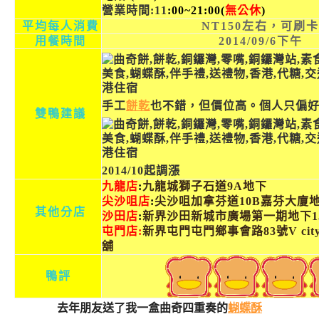
營業時間
:11
:00~21:00(
無公休
)
平均每人消費
NT150左右，可刷卡
用餐時間
2014/09/6下午
手工
餅乾
也不錯，但價位高。個人只偏
雙鴨建議
2014/10起調漲
九龍店
:
九龍城獅子石道9A地下
尖沙咀店
:
尖沙咀加拿芬道10B嘉芬大廈
其他分店
沙田店
:
新界沙田新城市廣場第一期地下1
屯門店:
新界屯門屯門鄉事會路83號V city
舖
鴨評
去年朋友送了我一盒曲奇四重奏的
蝴蝶酥