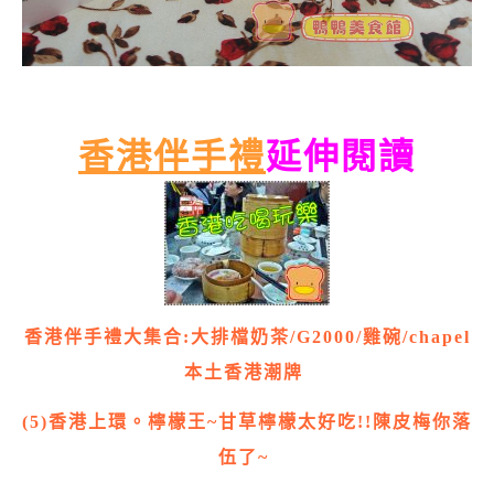
香港伴手禮
延伸閱讀
香港伴手禮大集合:大排檔奶茶/G2000/雞碗/chapel
本土香港潮牌
(5)香港上環。檸檬王~甘草檸檬太好吃!!陳皮梅你落
伍了~