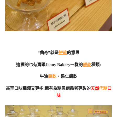
“曲奇”就是
餅乾
的意思
這裡的也有賣跟Jenny Bakery一樣的
餅乾
種類:
牛油
餅乾
、果仁餅乾
甚至口味種類又更多!還有為糖尿病患者專製的
天然
代糖
口
味