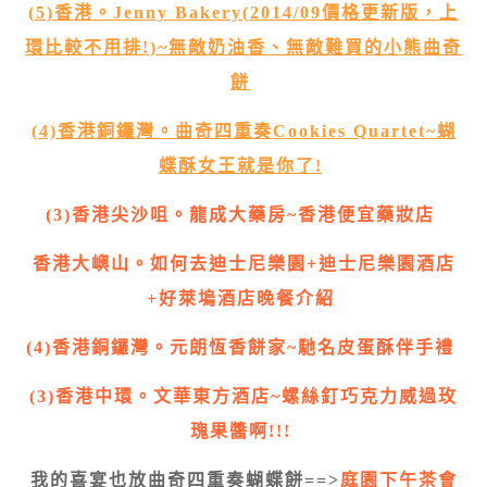
(5)香港。Jenny Bakery(2014/09價格更新版，上
環比較不用排!)~無敵奶油香、無敵難買的小熊曲奇
餅
(4)香港銅鑼灣。曲奇四重奏Cookies Quartet~蝴
蝶酥女王就是你了!
(3)香港尖沙咀。龍成大藥房~香港便宜藥妝店
香港大嶼山。如何去迪士尼樂園+迪士尼樂園酒店
+好萊塢酒店晚餐介紹
(4)香港銅鑼灣。元朗恆香餅家~馳名皮蛋酥伴手禮
(3)香港中環。文華東方酒店~螺絲釘巧克力威過玫
瑰果醬啊!!!
我的喜宴也放曲奇四重奏蝴蝶餅==>
庭園下午茶會