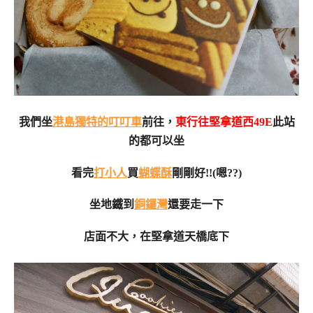
我們坐
港島獨特的叮叮車
前往，
東行往堅拿道西49E
此站
的都可以坐
看完
打小人
買
蝴蝶酥
剛剛好!!(嗯??)
坐地鐵到
銅鑼灣
還要走一下
店面不大，在堅拿道天橋底下