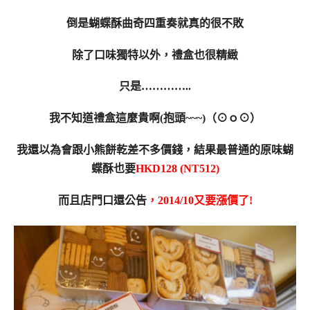
倒是蝴蝶酥曲奇四重奏就真的很不敗
除了口味獨特以外，禮盒也很精緻
只是…………..
我不知道禮盒這麼貴啊(抱頭~~~)（⊙ｏ⊙）
我還以為會
跟小熊餅乾差不多價錢，結果最普通的原味蝴
蝶酥也要
HKD128 (NT512)
而且店門口還公告
，2014/10又要漲價了!