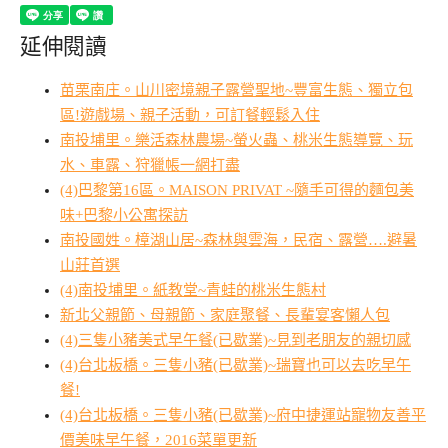
延伸閱讀
苗栗南庄。山川密境親子露營聖地~豐富生態、獨立包
區!遊戲場、親子活動，可訂餐輕鬆入住
南投埔里。樂活森林農場~螢火蟲、桃米生態導覽、玩
水、車露、狩獵帳一網打盡
(4)巴黎第16區。MAISON PRIVAT ~隨手可得的麵包美
味+巴黎小公寓探訪
南投國姓。樟湖山居~森林與雲海，民宿、露營….避暑
山莊首選
(4)南投埔里。紙教堂~青蛙的桃米生態村
新北父親節、母親節、家庭聚餐、長輩宴客懶人包
(4)三隻小豬美式早午餐(已歇業)~見到老朋友的親切感
(4)台北板橋。三隻小豬(已歇業)~瑞寶也可以去吃早午
餐!
(4)台北板橋。三隻小豬(已歇業)~府中捷運站寵物友善平
價美味早午餐，2016菜單更新