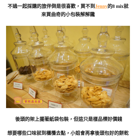
不過一起採購的旅伴倒是很喜歡，買不到
Jenny
的8 mix就
來買曲奇的小包裝解解饞
後頭的架上擺著紙袋包裝，但這只是樣品標好價錢
想要哪些口味就到櫃檯去點，小姐會再拿後頭包好的餅乾