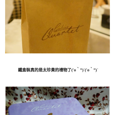
鐵盒裝真的是太珍貴的禮物了
(′o‵”)ˊ(′o‵”)ˊ