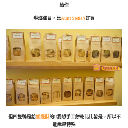
給你
琳瑯滿目，比
Aunt Stella’s
好買
但四隻鴨是給
蝴蝶酥
的!!我想手工餅乾比比皆是，所以不
能說是特殊