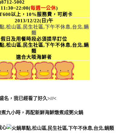
2)8712-5002
:
11:30~22:00(
每週一公休
)
T600以上，
10%
服務費，可刷卡
2
013/12/22(日)午
假日及用餐時段必須提早訂位
適合大啖海鮮者
名，我已經看了好久>///<
熬煮九小時，再配新鮮海鮮燉煮成
粥火鍋
我心