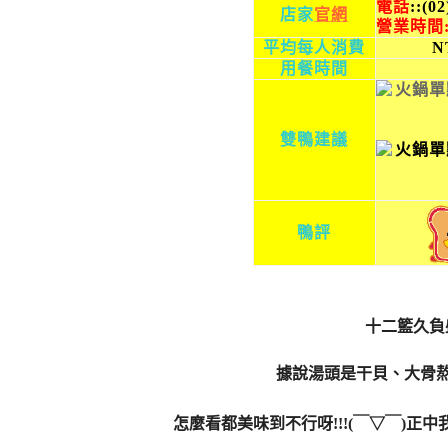
電話
:
:(0
店家
官網
營業時間
平均每人消費
N
用餐時間
雙鴨建議
鴨評
十二籃久負盛
據說湯頭是干貝、大骨
怎麼看都美味到不行呀!!!(￣▽￣)正中