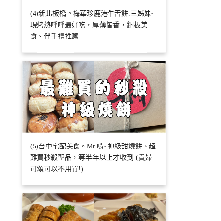
(4)新北板橋。梅華珍鹿港牛舌餅.三姊妹~
現烤熱呼呼最好吃，厚薄皆香，銅板美
食、伴手禮推薦
(5)台中宅配美食。Mr.啃~神級甜燒餅、超
難買秒殺聖品，等半年以上才收到 (貴婦
可頌可以不用買!)