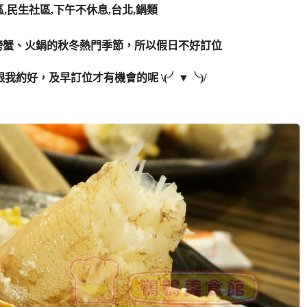
螃蟹、火鍋的秋冬熱門季節，所以假日不好訂位
我約好，及早訂位才有機會的呢 \(╯▼╰)/