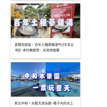
首爾忠路區。百年土種蔘雞湯백년토종삼
계탕~本村韓屋旁、米其林推薦
新北中和。水藍天游泳館~巷子內的水上