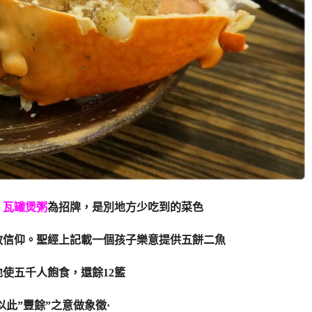
、瓦罐煲粥
為招牌，是別地方少吃到的菜色
教信仰。聖經上記載一個孩子樂意提供五餅二魚
使五千人飽食，還餘12籃
以此”豐餘”之意做象徵·