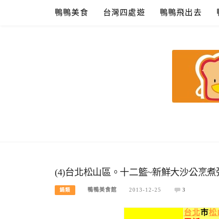
Skip
鴨鴨美食
台灣四處遊
鴨鴨飛出去
to
content
鴨鴨美食館
美食/旅遊/米其林親子資料收集
(4)台北松山區。十二籃~新鮮大沙公烹煮
鴨鴨美食館
2013-12-25
3
鍋類
台北
市
松