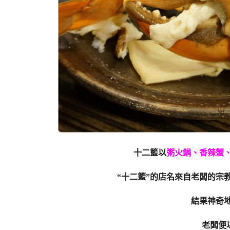
十二籃以
粥火鍋、香辣蟹
“十二籃”的店名來自老闆的宗
結果神奇地
老闆便