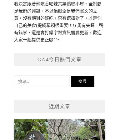
我決定跟著他吃香喝辣共築鴨鴨小屋。全制霸
是我們的興趣、不以偏概全是我們寫文的立
意。沒有絕對的好吃，只有選擇對了，才是你
自己的美食(提綱挈領很重要!!!!) 馬有失蹄，鴨
有錯掌，還是會打錯字跟資訊需要更新，歡迎
大家一起提供更正歐^^~
GA4今日熱門文章
搜
尋
關
鍵
近期文章
字: