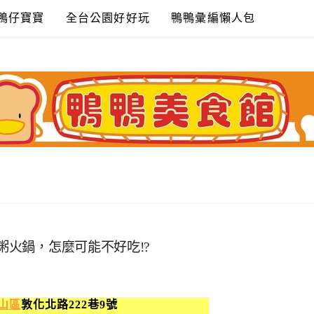
鴨仔寶寶
全台公園好好玩
鴨鴨彙編懶人包
粥火鍋，怎麼可能不好吃!?
山區
敦化北路222巷9號