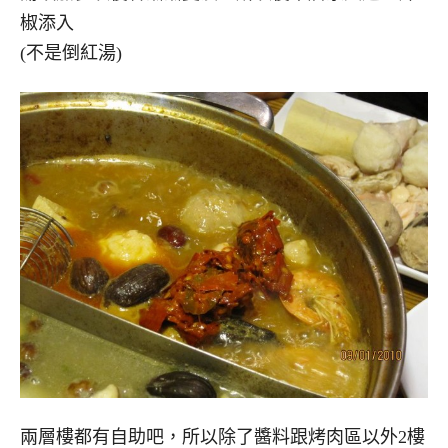
椒添入
(不是倒紅湯)
兩層樓都有自助吧，所以除了醬料跟烤肉區以外2樓