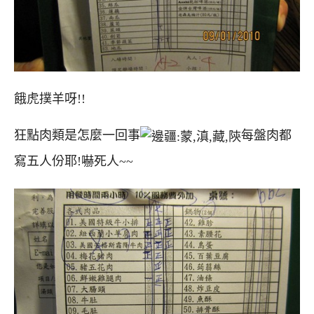
餓虎撲羊呀!!
狂點肉類是怎麼一回事
每盤肉都
寫五人份耶!嚇死人~~