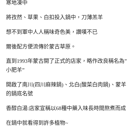
寒地凍中
將孜然、草果、白扣投入鍋中，刀薄羔羊
想不到軍中人人稱味奇色美，讚嘆不已
爾後配方便流傳於蒙古草原。
直到1993年蒙古開了正式的店家，略作改良稱名為”
小肥羊”
開啟了南川(四川麻辣鍋)、北白(酸菜白肉鍋)、蒙羊
的鍋底名號
香醇白湯:店家宣稱以68種中藥入味長時間熬煮而成
在鍋中就看得到許多植物~