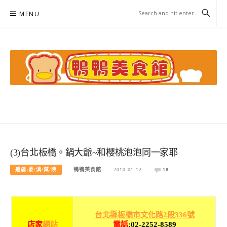
Skip
MENU
to
content
鴨鴨美食館
美食/旅遊/米其林親子資料收集
(3)台北板橋。鍋大爺~和櫻桃泡泡同一家耶
邊疆:蒙/滇/藏/陝
鴨鴨美食館
2010-01-12
18
台北縣板橋市文化路2段336號
電話
:
02-2252-8589
店家
網站