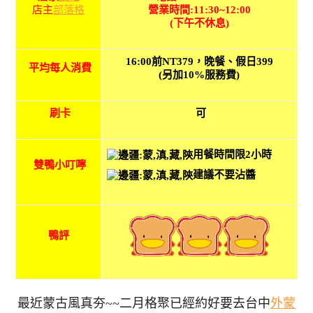
營業時間:11:30~12:00
店主
部落格
(下午不休息)
16:00前NT379，晚餐、假日399
平均每人消費
(另加10%服務費)
刷卡
可
用餐時間限2小時
雙鴨小叮嚀
建議不要沾醬
鴨評
最近蒙古風真夯~~二月格聚已經約好要去台中
外蒙