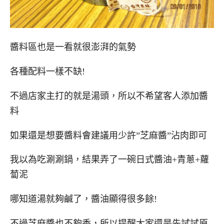
醬料區也是一看就很澎湃的氣勢
各種配料一樣不缺!
不過店家主打的就是湯頭，所以不希望客人添加醬
料
如果還是想要醬料會建議用少許”芝麻醬”沾肉即可
我以為吃涮涮鍋，結果弄了一碗日式醬油+青蔥+蘿
蔔泥
哪知道湯就夠鹹了，醬油顯得很多餘!
不過芝麻醬也不夠香，所以提醒大家還是先試試原