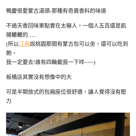
鴨慶很愛蒙古湯頭-那種有奇異香料的味道
不過天香回味單點實在太嚇人，一個人五百還是飢
腸轆轆的…..
(所以
江鳥
說桃園那間有蒙古包可以坐，還可以吃到
飽，
我一定要去!誰有四輪載我一下咩~~~)
板橋店其實沒有想像中的大
可是半開放式的包廂座位很舒適，讓人覺得沒有壓
力