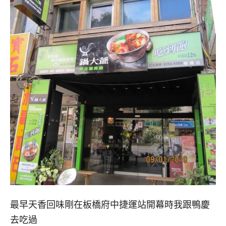
最早天香回味剛在板橋府中捷運站開幕時我跟鴨慶
去吃過