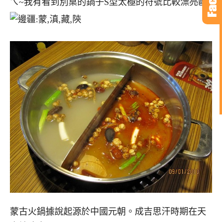
ㄟ~我有看到別桌的鍋子S型太極的符號比較漂亮歐~
蒙古火鍋據說起源於中國元朝。成吉思汗時期在天