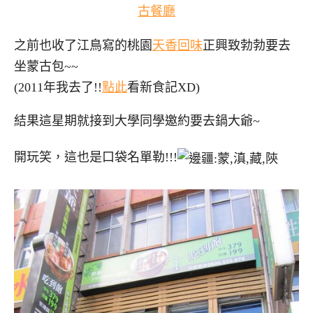
古餐廳
之前也收了江鳥寫的桃園
天香回味
正興致勃勃要去
坐蒙古包~~
(2011年我去了!!
點此
看新食記XD)
結果這星期就接到大學同學邀約要去鍋大爺~
開玩笑，這也是口袋名單勒!!!