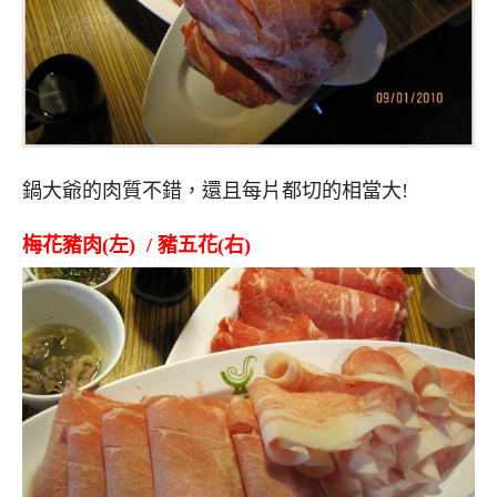
鍋大爺的肉質不錯，還且每片都切的相當大!
梅花豬肉(左) / 豬五花(右)