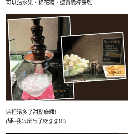
可以沾水果、棉花糖，還有脆棒餅乾
這裡還多了甜點麻糬!
(疑~我怎麼忘了吃@@!!!)