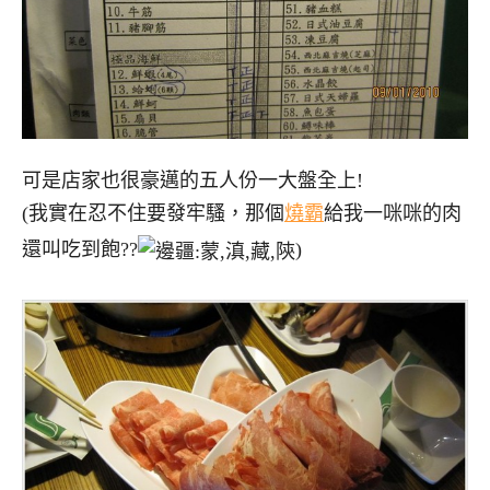
可是店家也很豪邁的五人份一大盤全上!
(我實在忍不住要發牢騷，那個
燒霸
給我一咪咪的肉
還叫吃到飽??
)