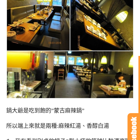
鍋大爺是吃到飽的”蒙古麻辣鍋”
所以端上來就是兩種:麻辣紅湯、香醇白湯