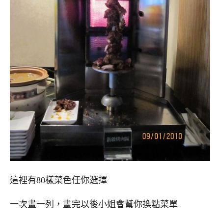
這裡有80樣菜色任你選擇
一次畫一列，畫完以後小姐會幫你換點菜單