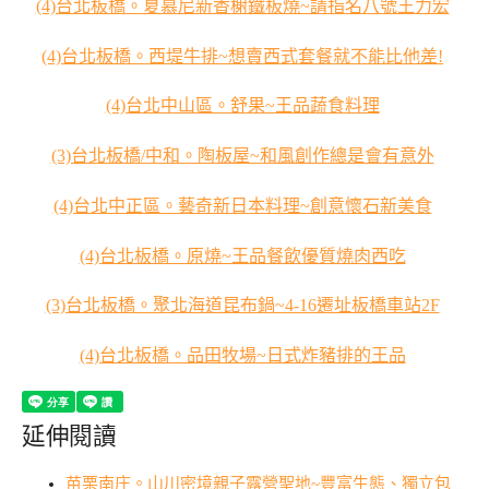
(4)台北板橋。夏慕尼新香榭鐵板燒~請指名八號王力宏
(4)台北板橋。西堤牛排~想賣西式套餐就不能比他差!
(4)台北中山區。舒果~王品蔬食料理
(3)台北板橋/中和。陶板屋~和風創作總是會有意外
(4)台北中正區。藝奇新日本料理~創意懷石新美食
(4)台北板橋。原燒~王品餐飲優質燒肉西吃
(3)台北板橋。聚北海道昆布鍋~4-16遷址板橋車站2F
(4)台北板橋。品田牧場~日式炸豬排的王品
延伸閱讀
苗栗南庄。山川密境親子露營聖地~豐富生態、獨立包