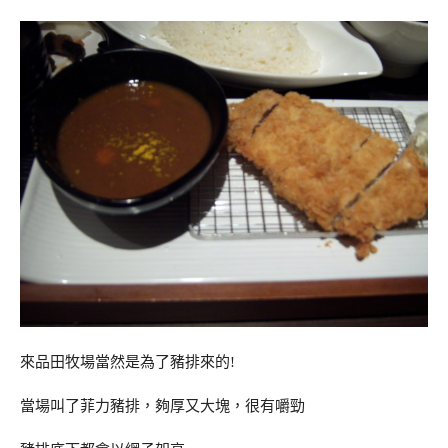
來品田牧場當然是為了豬排來的!
當場叫了菲力豬排，夠厚又大塊，很有嚼勁