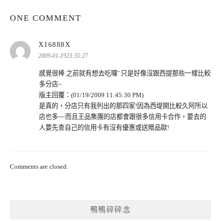
ONE COMMENT
表
X16888X
示:
2009-01-1923:35:27
感覺很棒 之前就有想去吃囉ˇ 只是好像沒跟西提那些一樣比較
多分店~
版主回覆：(01/19/2009 11:45:30 PM)
是真的，分店只有我列出的那四家!因為西堤開比較久阿所以
店也多~~而且王品集團的店都會跟很多信用卡合作，要去的
人要先查自己的信用卡有沒有優惠或送贈品歐!
Comments are closed.
鴨鴨碎碎念