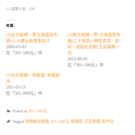
GA瀏覽人氣：838
相關
(3)台北板橋。聚北海道昆布
(3)新北板橋。聚•北海道昆布
鍋~4-16遷址板橋車站2F
鍋(江子翠店)~轉型青菜、飲
2009-03-03
料、甜點吃到飽!王品服務一
在「301~500元」中
流
2023-08-03
在「301~500元」中
(3)台北板橋。陶板屋~和風創
作
2011-03-23
在「501~800元」中
Posted in
301~500元
Tagged
板橋後站商圈
,
301
,
500元
,
板橋區
,
王品集團
,
府中站