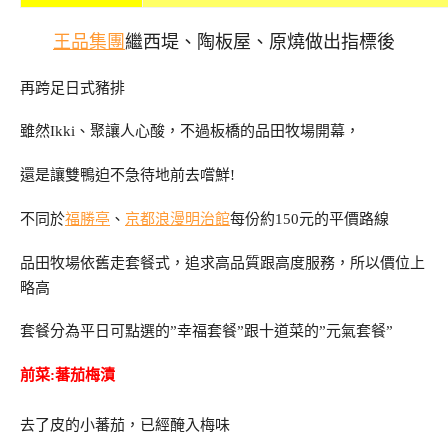
王品集團
繼西堤、陶板屋、原燒做出指標後
再跨足日式豬排
雖然Ikki、聚讓人心酸，不過板橋的品田牧場開幕，
還是讓雙鴨迫不急待地前去嚐鮮!
不同於
福勝亭
、
京都浪漫明治館
每份約150元的平價路線
品田牧場依舊走套餐式，追求高品質跟高度服務，所以價位上
略高
套餐分為平日可點選的”幸福套餐”跟十道菜的”元氣套餐”
前菜:蕃茄梅漬
去了皮的小蕃茄，已經醃入梅味