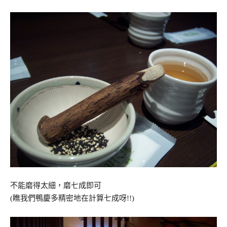
不能磨得太細，磨七成即可
(瞧我們鴨慶多精密地在計算七成呀!!)