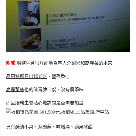
附餐:
服務生會很詳細地為客人介紹米和高麗菜的由來
品田特選日出越光米
，豐盈香Q
高麗菜絲
也的確青脆口感，沒有農藥味，
而且服務生會貼心地詢問是否需要加量
另有
醃漬小菜、茶碗蒸、味增湯、蘋果冰醋