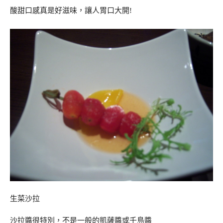
酸甜口感真是好滋味，讓人胃口大開!
生菜沙拉
沙拉醬很特別，不是一般的凱薩醬或千島醬