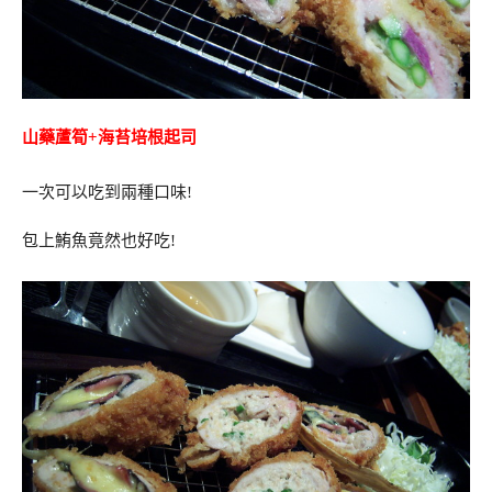
山藥蘆筍+海苔培根起司
一次可以吃到兩種口味!
包上鮪魚竟然也好吃!