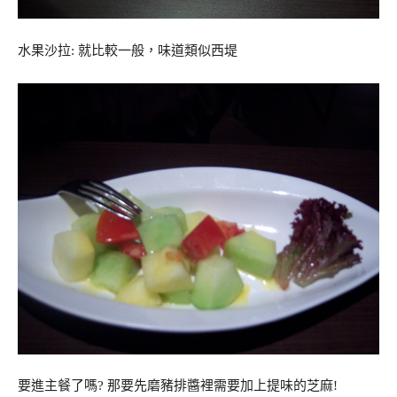
水果沙拉: 就比較一般，味道類似西堤
要進主餐了嗎? 那要先磨豬排醬裡需要加上提味的芝麻!