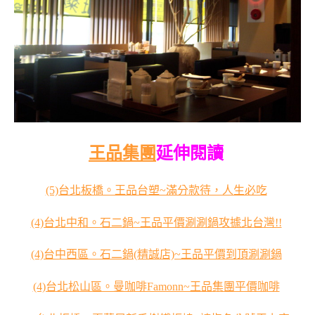
王品集團
延伸閱讀
(5)台北板橋。王品台塑~滿分款待，人生必吃
(4)台北中和。石二鍋~王品平價涮涮鍋攻據北台灣!!
(4)台中西區。石二鍋(精誠店)~王品平價到頂涮涮鍋
(4)台北松山區。曼咖啡Famonn~王品集團平價咖啡