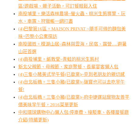
區!遊戲場、親子活動，可訂餐輕鬆入住
南投埔里。樂活森林農場~螢火蟲、桃米生態導覽、玩
水、車露、狩獵帳一網打盡
(4)巴黎第16區。MAISON PRIVAT ~隨手可得的麵包美
味+巴黎小公寓探訪
南投國姓。樟湖山居~森林與雲海，民宿、露營….避暑
山莊首選
(4)南投埔里。紙教堂~青蛙的桃米生態村
新北父親節、母親節、家庭聚餐、長輩宴客懶人包
(4)三隻小豬美式早午餐(已歇業)~見到老朋友的親切感
(4)台北板橋。三隻小豬(已歇業)~瑞寶也可以去吃早午
餐!
(4)台北板橋。三隻小豬(已歇業)~府中捷運站寵物友善平
價美味早午餐，2016菜單更新
中和環球購物中心懶人包:停車費、接駁車、各樓層餐廳
介紹(持續更新)