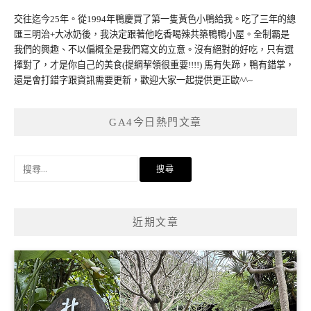
交往迄今25年。從1994年鴨慶買了第一隻黃色小鴨給我。吃了三年的總
匯三明治+大冰奶後，我決定跟著他吃香喝辣共築鴨鴨小屋。全制霸是
我們的興趣、不以偏概全是我們寫文的立意。沒有絕對的好吃，只有選
擇對了，才是你自己的美食(提綱挈領很重要!!!!) 馬有失蹄，鴨有錯掌，
還是會打錯字跟資訊需要更新，歡迎大家一起提供更正歐^^~
GA4今日熱門文章
搜
尋
關
鍵
近期文章
字: