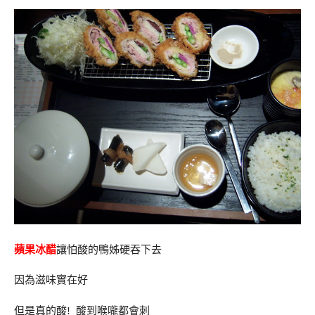
蘋果冰醋
讓怕酸的鴨姊硬吞下去
因為滋味實在好
但是真的酸! 酸到喉嚨都會刺