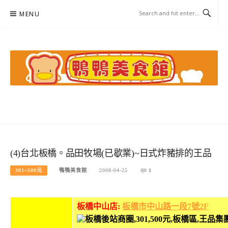
Skip
MENU
to
content
鴨鴨美食館
美食/旅遊/米其林親子資料收集
(4)台北板橋。品田牧場(已歇業)~日式炸豬排的王品
301~500元
鴨鴨美食館
2008-04-25
1
板橋中山店:
板橋市中山路一段7號2F