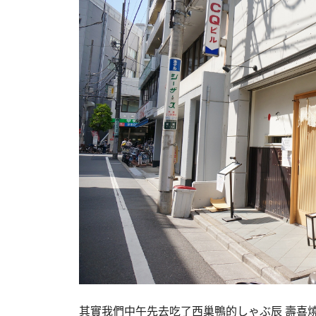
其實我們中午先去吃了西巢鴨的しゃぶ辰 壽喜