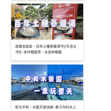
首爾忠路區。百年土種蔘雞湯백년토종삼
계탕~本村韓屋旁、米其林推薦
新北中和。水藍天游泳館~巷子內的水上