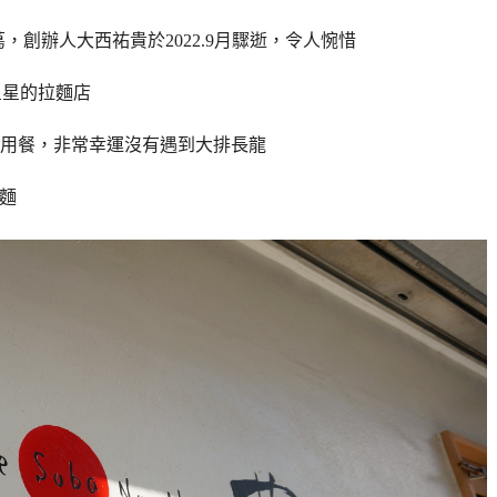
dles蔦，創辦人大西祐貴於2022.9月驟逝，令人惋惜
星星的拉麵店
原店用餐，非常幸運沒有遇到大排長龍
麥麵