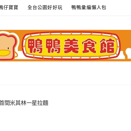
鴨仔寶寶
全台公園好好玩
鴨鴨彙編懶人包
蔦~世界首間米其林一星拉麵