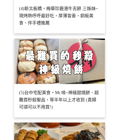
(4)新北板橋。梅華珍鹿港牛舌餅.三姊妹~
現烤熱呼呼最好吃，厚薄皆香，銅板美
食、伴手禮推薦
(5)台中宅配美食。Mr.啃~神級甜燒餅、超
難買秒殺聖品，等半年以上才收到 (貴婦
可頌可以不用買!)