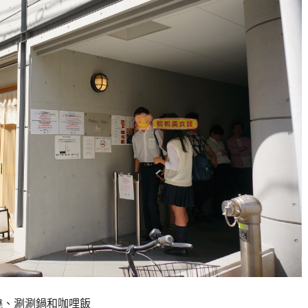
燒、涮涮鍋和咖哩飯