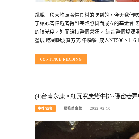
跳脫一般大堆頭廉價食材的吃到飽，今天我們吃健康
了讓心智障礙者得到完整照料而成立的基金會 
的曝光度，進而維持整個營運。 結合整個資源
發展 吃到飽消費方式 午晚餐 成人NT500、116-
CONTINUE READING
(4)台南永康。紅瓦窯炭烤牛排~隱密巷
鴨鴨美食館
2022-02-10
牛排/西餐