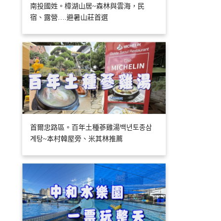
南投國姓。樟湖山居~森林與雲海，民
宿、露營….避暑山莊首選
首爾忠路區。百年土種蔘雞湯백년토종삼
계탕~本村韓屋旁、米其林推薦