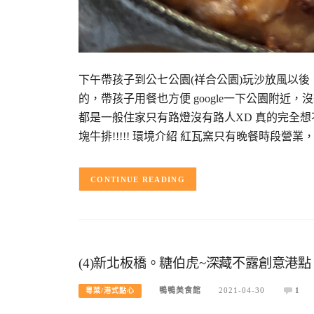
下午帶孩子到公七公園(祥合公園)玩沙放風以
的，帶孩子用餐也方便 google一下公園附近
都是一般住家只有路燈沒有路人XD 真的完全
塊牛排!!!!! 環境介紹 紅瓦窯只有晚餐時段營業
CONTINUE READING
(4)新北板橋。糖伯虎~深藏不露創意港
鴨鴨美食館
2021-04-30
1
粵菜/港式點心