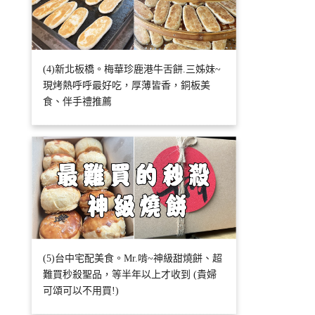
(4)新北板橋。梅華珍鹿港牛舌餅.三姊妹~
現烤熱呼呼最好吃，厚薄皆香，銅板美
食、伴手禮推薦
(5)台中宅配美食。Mr.啃~神級甜燒餅、超
難買秒殺聖品，等半年以上才收到 (貴婦
可頌可以不用買!)