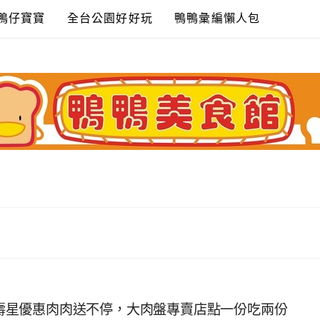
鴨仔寶寶
全台公園好好玩
鴨鴨彙編懶人包
)~壽星優惠肉肉送不停，大肉盤專賣店點一份吃兩份