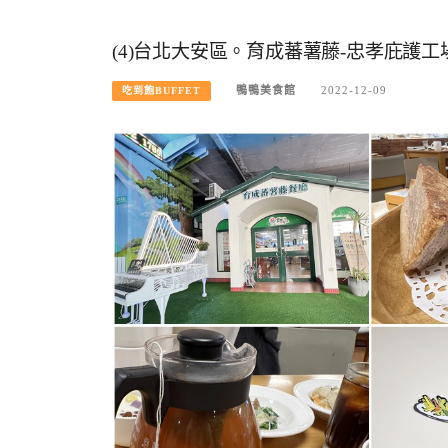
(4)台北大安區。育成蕃薯藤-忠孝庇護工場
鴨鴨美食館
2022-12-09
吃到飽BUFFET