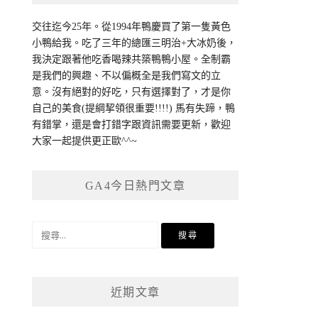
交往迄今25年。從1994年鴨慶買了第一隻黃色
小鴨給我。吃了三年的總匯三明治+大冰奶後，
我決定跟著他吃香喝辣共築鴨鴨小屋。全制霸
是我們的興趣、不以偏概全是我們寫文的立
意。沒有絕對的好吃，只有選擇對了，才是你
自己的美食(提綱挈領很重要!!!!) 馬有失蹄，鴨
有錯掌，還是會打錯字跟資訊需要更新，歡迎
大家一起提供更正歐^^~
GA4今日熱門文章
搜
尋
關
鍵
近期文章
字: