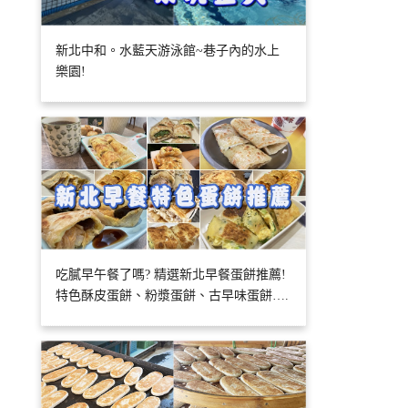
新北中和。水藍天游泳館~巷子內的水上
樂園!
吃膩早午餐了嗎? 精選新北早餐蛋餅推薦!
特色酥皮蛋餅、粉漿蛋餅、古早味蛋餅….