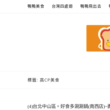
Skip
鴨鴨美食
台灣四處遊
鴨鴨飛出去
to
content
鴨鴨美食館
美食/旅遊/米其林親子資料收集
標籤:
高CP美食
(4)台北中山區。好食多涮涮鍋(南西店