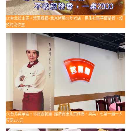
(3)台北松山區。聚園餐廳~北京烤鴨40年老店，民生社區平價聚餐，沒
預約沒位置
(3)台北萬華區。珍寶園餐廳~經濟實惠北京烤鴨、桌菜，七菜一湯一人
只要250元