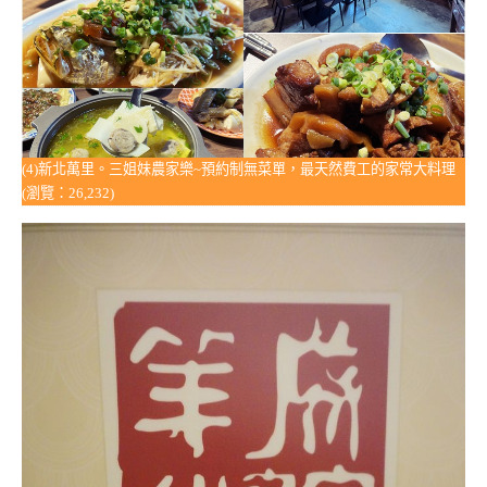
(4)新北萬里。三姐妹農家樂~預約制無菜單，最天然費工的家常大料理
(瀏覽：26,232)