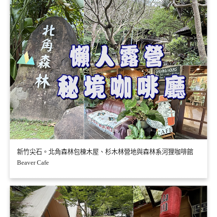
新竹尖石。北角森林包棟木屋、杉木林營地與森林系河狸咖啡館
Beaver Cafe