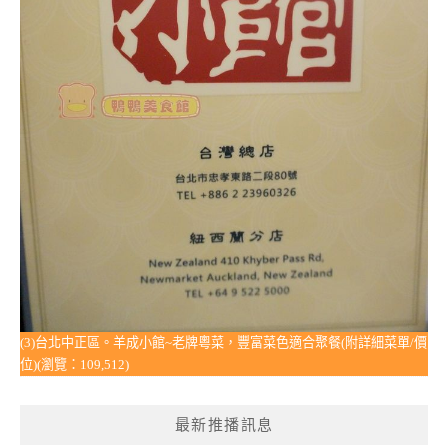
(3)台北中正區。羊成小館~老牌粵菜，豐富菜色適合聚餐(附詳細菜單/價
位)(瀏覽：109,512)
最新推播訊息