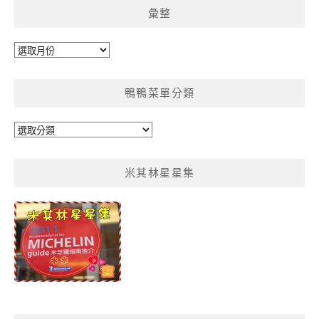
彙整
彙
整
鴨鴨菜單分類
鴨
鴨
菜
米其林星星集
單
分
類