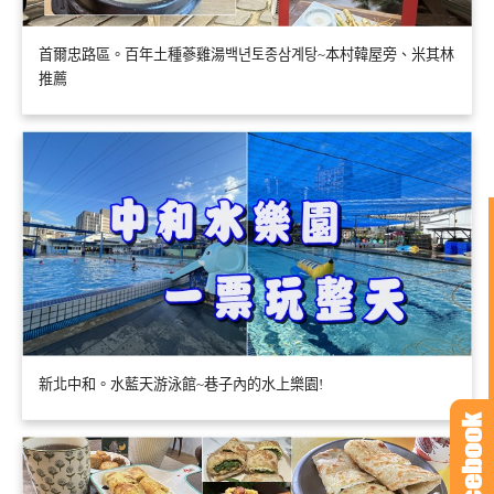
首爾忠路區。百年土種蔘雞湯백년토종삼계탕~本村韓屋旁、米其林
推薦
新北中和。水藍天游泳館~巷子內的水上樂園!