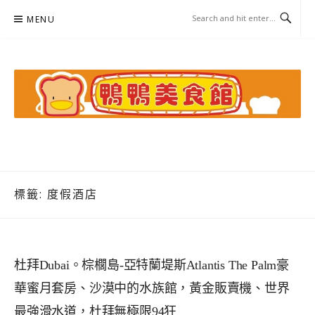
Skip
MENU
to
content
鴨鴨美食館
美食/旅遊/米其林親子資料收集
標籤:
度假酒店
杜拜Dubai。棕櫚島-亞特蘭堤斯Atlantis The Palm豪
華蜜月套房、沙漠中的水族館，黃金販賣機、世界
最強滑水道，杜拜無極限94狂