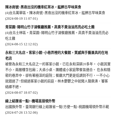
陳冰商號~黑夜出沒的機車紅茶冰，艋舺古早味美食
(4)台北萬華區。陳冰商號~黑夜出沒的機車紅茶冰，艋舺古早味美食
(2024-08-19 11:07:01)
青菜園~陽明山竹子湖餐廳推薦。高貴不貴油油亮亮必吃土雞
(4)台北士林區。青菜園~陽明山竹子湖餐廳推薦。高貴不貴油油亮亮必
吃土雞
(2024-08-15 12:12:02)
永和三大名店。客家小館~小巷弄裡的大餐館，質感與手藝兼具的在地
老店
被譽為永和三大名店之一的客家小館，已在永和深耕20多年。 小館其實
不小，兩層樓含包廂；大桌小桌、團體或小家庭聚餐皆適合。 在永和隱
密的巷弄中，卻有著極深的庭院；餐廳大門更是低調到不行，一不小心
就錯過了! 但繞過客家小館的前庭，林木鬱鬱之中就聞人聲鼎沸，饕客
絡繹不絕。
(2024-08-07 18:07:02)
線上結匯省一點!~機場直接領外幣
出國換外幣，臺灣銀行線上結匯省一點!方便一點~桃園機場領外幣示範
(2024-07-26 13:52:06)