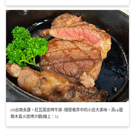
(4)台南永康。紅瓦窯炭烤牛排~隱密巷弄中的小店大美味。高cp龍
眼木直火炭烤沙朗(線上：1)