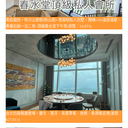
南投國姓。秋の山會館(秋山居)~會員制私人別墅，獨棟villa溫泉湯屋、
專屬包廂一泊二食+頂級春水堂下午茶(瀏覽：54,853)
台北包廂餐廳整理，慶生、尾牙、長輩聚餐、商務、春酒看這裡(瀏覽：
627,011)