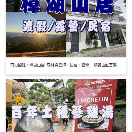
南投國姓。樟湖山居~森林與雲海，民宿、露營….避暑山莊首選