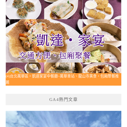
(4)台北萬華區。凱達家宴中餐廳~萬華車站、龍山寺美食，包廂聚餐推
薦
GA4熱門文章