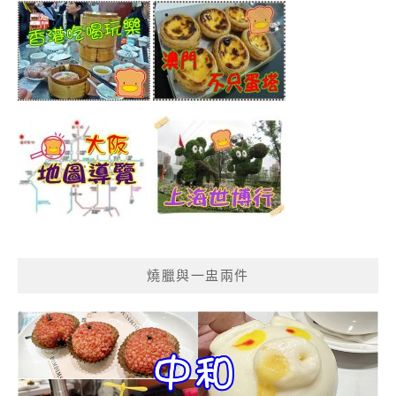
燒臘與一盅兩件