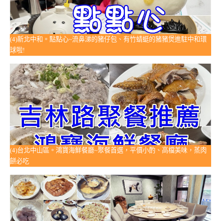
(4)新北中和。點點心~流鼻涕的豬仔包、有竹蜻蜓的豬豬煲進駐中和環
球啦!
(4)台北中山區。鴻寶海鮮餐廳~聚餐首選，平價小酌、高檔美味，蒸肉
餅必吃