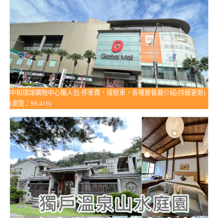
中和環球購物中心懶人包:停車費、接駁車、各樓層餐廳介紹(持續更新)
(瀏覽：98,416)