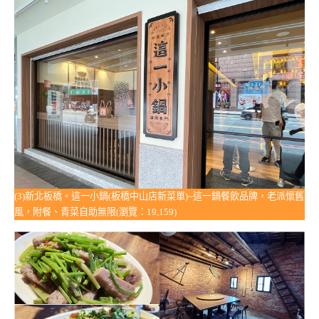
(3)新北板橋。這一小鍋(板橋中山店新菜單)~這一鍋餐飲品牌，老派懷舊
風，附餐、青菜自助無限(瀏覽：19,159)