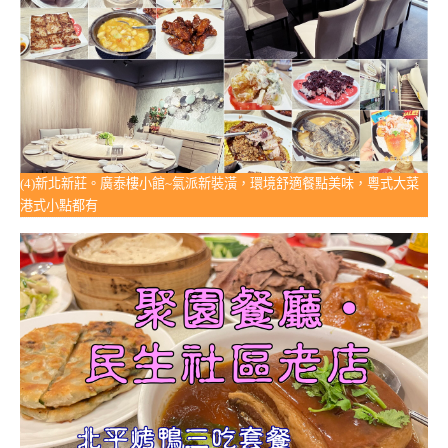
(4)新北新莊。廣泰樓小館~氣派新裝潢，環境舒適餐點美味，粵式大菜
港式小點都有