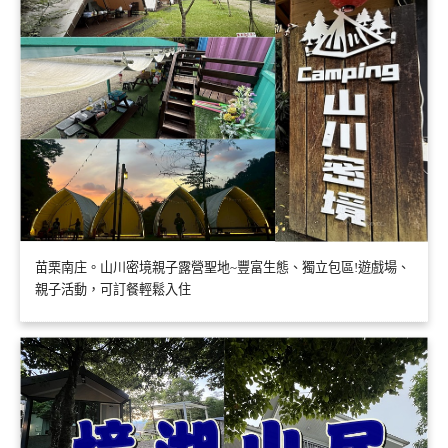
苗栗南庄。山川密境親子露營聖地~豐富生態、獨立包區!遊戲場、
親子活動，可訂餐輕鬆入住