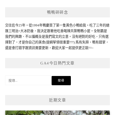
鴨鴨碎碎念
交往迄今25年。從1994年鴨慶買了第一隻黃色小鴨給我。吃了三年的總
匯三明治+大冰奶後，我決定跟著他吃香喝辣共築鴨鴨小屋。全制霸是
我們的興趣、不以偏概全是我們寫文的立意。沒有絕對的好吃，只有選
擇對了，才是你自己的美食(提綱挈領很重要!!!!) 馬有失蹄，鴨有錯掌，
還是會打錯字跟資訊需要更新，歡迎大家一起提供更正歐^^~
GA4今日熱門文章
搜
尋
關
鍵
近期文章
字: