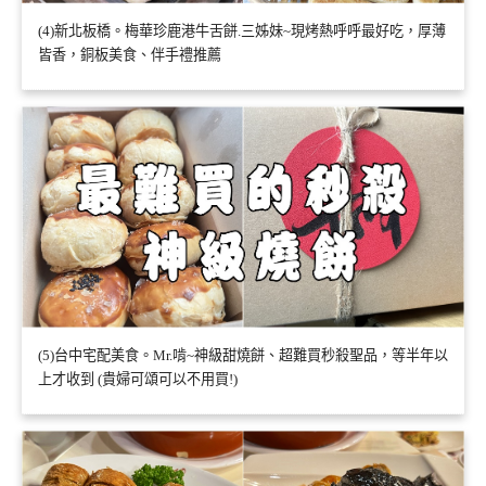
(4)新北板橋。梅華珍鹿港牛舌餅.三姊妹~現烤熱呼呼最好吃，厚薄
皆香，銅板美食、伴手禮推薦
(5)台中宅配美食。Mr.啃~神級甜燒餅、超難買秒殺聖品，等半年以
上才收到 (貴婦可頌可以不用買!)