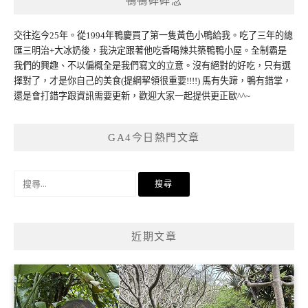
鴨鴨碎碎念
交往迄今25年。從1994年鴨慶買了第一隻黃色小鴨給我。吃了三年的總
匯三明治+大冰奶後，我決定跟著他吃香喝辣共築鴨鴨小屋。全制霸是
我們的興趣、不以偏概全是我們寫文的立意。沒有絕對的好吃，只有選
擇對了，才是你自己的美食(提綱挈領很重要!!!!) 馬有失蹄，鴨有錯掌，
還是會打錯字跟資訊需要更新，歡迎大家一起提供更正歐^^~
GA4今日熱門文章
搜
尋
關
鍵
近期文章
字: