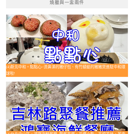
燒臘與一盅兩件
(4)新北中和。點點心~流鼻涕的豬仔包、有竹蜻蜓的豬豬煲進駐中和環
球啦!