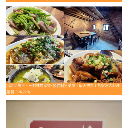
(4)新北萬里。三姐妹農家樂~預約制無菜單，最天然費工的家常大料理
(瀏覽：26,229)