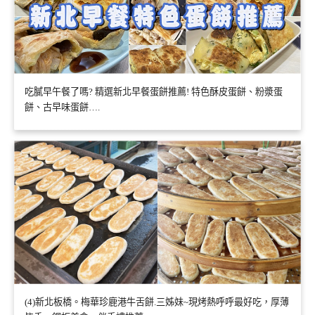
吃膩早午餐了嗎? 精選新北早餐蛋餅推薦! 特色酥皮蛋餅、粉漿蛋
餅、古早味蛋餅….
(4)新北板橋。梅華珍鹿港牛舌餅.三姊妹~現烤熱呼呼最好吃，厚薄