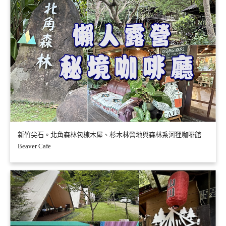
新竹尖石。北角森林包棟木屋、杉木林營地與森林系河狸咖啡館
Beaver Cafe