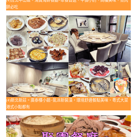
(4)台北中山區。鴻寶海鮮餐廳~聚餐首選，平價小酌、高檔美味，蒸肉
餅必吃
(4)新北新莊。廣泰樓小館~氣派新裝潢，環境舒適餐點美味，粵式大菜
港式小點都有