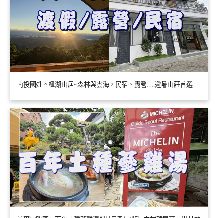
南投國姓。樟湖山居~森林與雲海，民宿、露營….避暑山莊首選