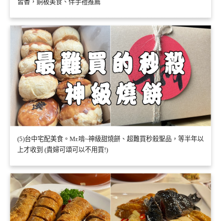
皆香，銅板美食、伴手禮推薦
(5)台中宅配美食。Mr.啃~神級甜燒餅、超難買秒殺聖品，等半年以
上才收到 (貴婦可頌可以不用買!)