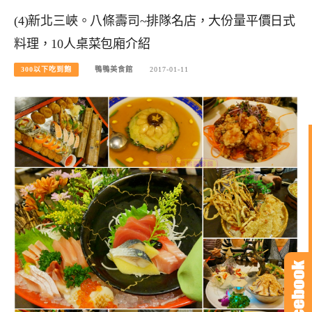
(4)新北三峽。八條壽司~排隊名店，大份量平價日式
料理，10人桌菜包廂介紹
300以下吃到飽
鴨鴨美食館
2017-01-11