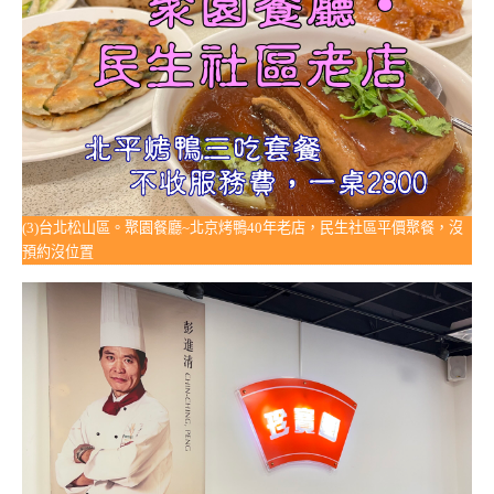
(3)台北松山區。聚園餐廳~北京烤鴨40年老店，民生社區平價聚餐，沒
預約沒位置