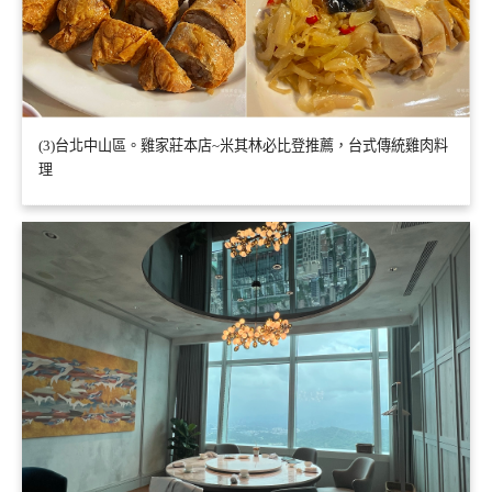
(3)台北中山區。雞家莊本店~米其林必比登推薦，台式傳統雞肉料
理