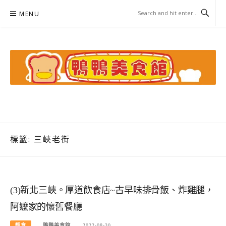
Skip
MENU
to
content
鴨鴨美食館
美食/旅遊/米其林親子資料收集
標籤:
三峽老街
(3)新北三峽。厚道飲食店~古早味排骨飯、炸雞腿，
阿嬤家的懷舊餐廳
麵食
鴨鴨美食館
2022-08-30