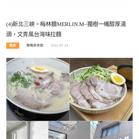
(4)新北三峽。梅林麵MERLIN.M~獨樹一幟醇厚湯
頭，文青風台灣味拉麵
麵食
鴨鴨美食館
2022-07-19