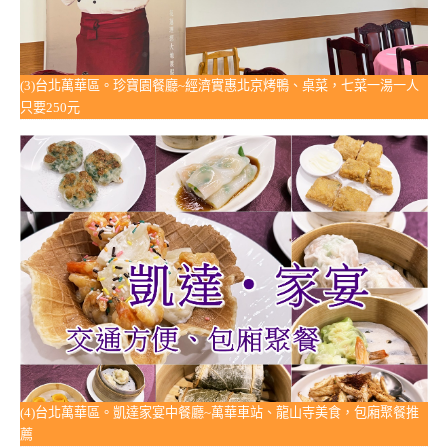
(3)台北萬華區。珍寶園餐廳~經濟實惠北京烤鴨、桌菜，七菜一湯一人
只要250元
(4)台北萬華區。凱達家宴中餐廳~萬華車站、龍山寺美食，包廂聚餐推
薦