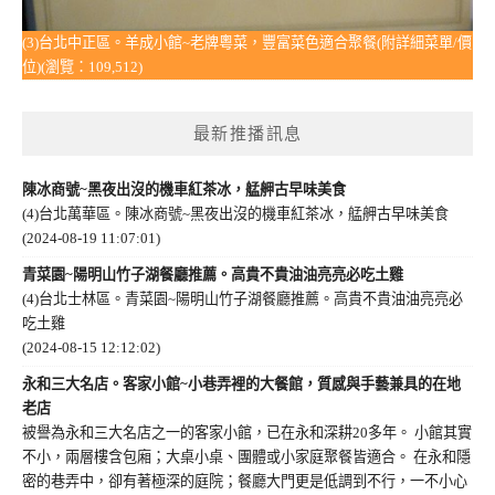
(3)台北中正區。羊成小館~老牌粵菜，豐富菜色適合聚餐(附詳細菜單/價
位)(瀏覽：109,512)
最新推播訊息
陳冰商號~黑夜出沒的機車紅茶冰，艋舺古早味美食
(4)台北萬華區。陳冰商號~黑夜出沒的機車紅茶冰，艋舺古早味美食
(2024-08-19 11:07:01)
青菜園~陽明山竹子湖餐廳推薦。高貴不貴油油亮亮必吃土雞
(4)台北士林區。青菜園~陽明山竹子湖餐廳推薦。高貴不貴油油亮亮必
吃土雞
(2024-08-15 12:12:02)
永和三大名店。客家小館~小巷弄裡的大餐館，質感與手藝兼具的在地
老店
被譽為永和三大名店之一的客家小館，已在永和深耕20多年。 小館其實
不小，兩層樓含包廂；大桌小桌、團體或小家庭聚餐皆適合。 在永和隱
密的巷弄中，卻有著極深的庭院；餐廳大門更是低調到不行，一不小心