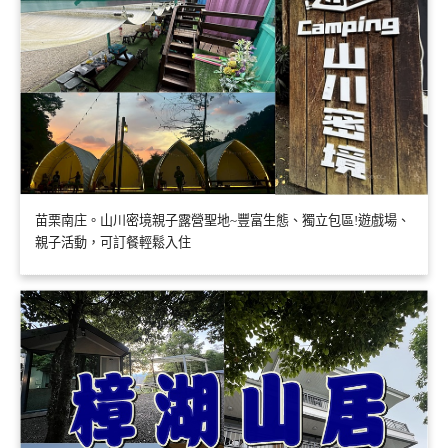
苗栗南庄。山川密境親子露營聖地~豐富生態、獨立包區!遊戲場、
親子活動，可訂餐輕鬆入住