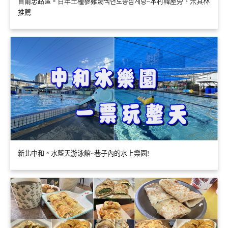
首爾忠路區。百年土種蔘雞湯백년토종삼계탕~本村韓屋旁、米其林
推薦
新北中和。水藍天游泳館~巷子內的水上樂園!