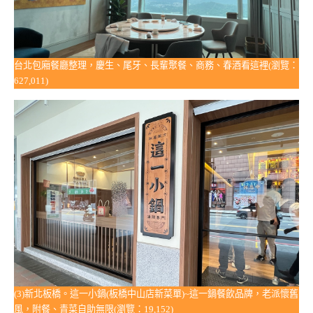
台北包廂餐廳整理，慶生、尾牙、長輩聚餐、商務、春酒看這裡(瀏覽：
627,011)
(3)新北板橋。這一小鍋(板橋中山店新菜單)~這一鍋餐飲品牌，老派懷舊
風，附餐、青菜自助無限(瀏覽：19,152)