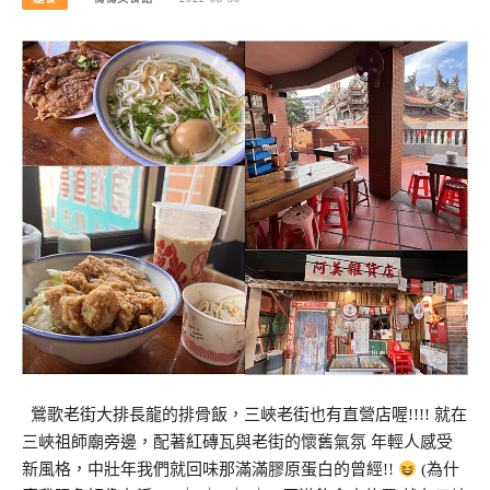
鶯歌老街大排長龍的排骨飯，三峽老街也有直營店喔!!!! 就在
三峽祖師廟旁邊，配著紅磚瓦與老街的懷舊氣氛 年輕人感受
新風格，中壯年我們就回味那滿滿膠原蛋白的曾經!!
(為什