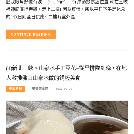
麼我眼角好像有淚….(╯ˍ╰)(╯ˍ╰)) 厚道飲食店位置 就在三峽
祖師廟廣場旁邊，走上二樓! 因為疫情，所以平日下午是休息
的! 假日則全日供應~ 二樓有室外區…
CONTINUE READING
(4)新北三峽。山泉水手工豆花~從早排隊到晚，在地
人激推佛山山泉水做的銅板美食
中式料理
鴨鴨美食館
2022-08-25