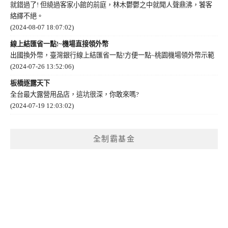
就錯過了! 但繞過客家小館的前庭，林木鬱鬱之中就聞人聲鼎沸，饕客
絡繹不絕。
(2024-08-07 18:07:02)
線上結匯省一點!~機場直接領外幣
出國換外幣，臺灣銀行線上結匯省一點!方便一點~桃園機場領外幣示範
(2024-07-26 13:52:06)
板橋逐露天下
全台最大露營用品店，這坑很深，你敢來嗎?
(2024-07-19 12:03:02)
全制霸基金