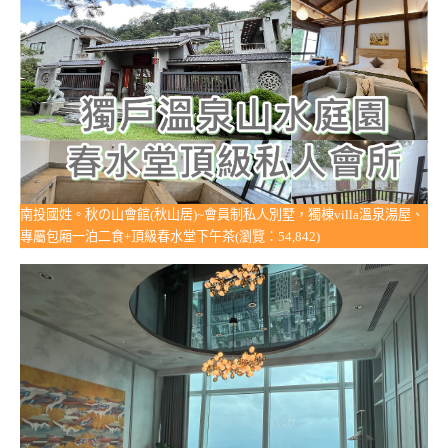
南投國姓。秋の山會館(秋山居)~會員制私人別墅，獨棟villa溫泉湯屋、
專屬包廂一泊二食+頂級春水堂下午茶(瀏覽：54,842)