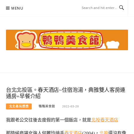
Skip
MENU
to
content
鴨鴨美食館
美食/旅遊/米其林親子資料收集
台北北投區。春天酒店~住宿泡湯，典雅雙人客房連
通房+早餐介紹
北北基玩透透
鴨鴨美食館
2022-03-20
我跟老公交往後去度假的第一個飯店，就是
北投
春天酒店
那時候商場女強人何麗玲接手
春天酒店
(2004)，
北投
還沒有像