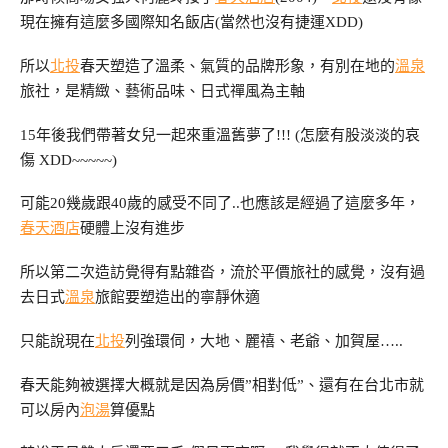
現在擁有這麼多國際知名飯店(當然也沒有捷運XDD)
所以
北投
春天塑造了溫柔、氣質的品牌形象，有別在地的
溫泉
旅社，是精緻、藝術品味、日式禪風為主軸
15年後我們帶著女兒一起來重溫舊夢了!!! (怎麼有股淡淡的哀
傷 XDD~~~~~)
可能20幾歲跟40歲的感受不同了..也應該是經過了這麼多年，
春天酒店
硬體上沒有進步
所以第二次造訪覺得有點雜沓，流於平價旅社的感覺，沒有過
去日式
溫泉
旅館要塑造出的寧靜休適
只能說現在
北投
列強環伺，大地、麗禧、老爺、加賀屋…..
春天能夠被選擇大概就是因為房價”相對低”、還有在台北市就
可以房內
泡湯
算優點