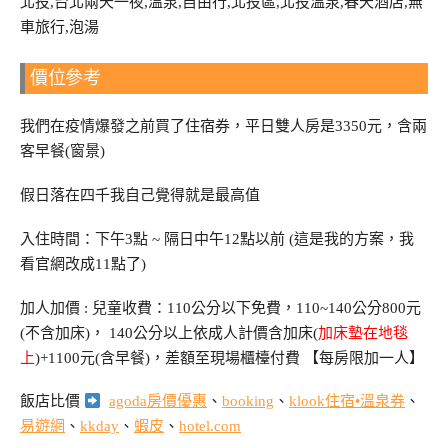
價位參考
我們在疫情爆發之前買了住宿券，平日雙人房是3350元，含兩
客早餐(窗景)
假日落在四千我自己覺得就是最高值
入住時間：下午3點 ~ 隔日中午12點以前 (這是我的方案，我
看官網改成11點了)
加人加價 : 兒童收費：110公分以下免費，110~140公分800元
(不含加床)， 140公分以上依成人計價含加床(
加床墊在地毯
上
)+1100元(含早餐)，差額至現場櫃檯付費 【每房限加一人】
飯店比價
agoda房價優惠
、
booking
、
klook住宿•溫泉券
、
易遊網
、
kkday
、
蝦皮
、
hotel.com