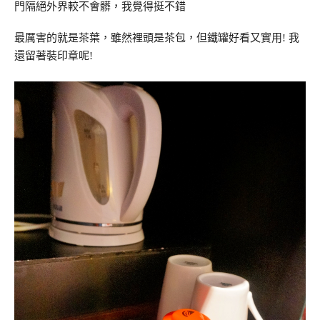
門隔絕外界較不會髒，我覺得挺不錯
最厲害的就是茶葉，雖然裡頭是茶包，但鐵罐好看又實用! 我
還留著裝印章呢!