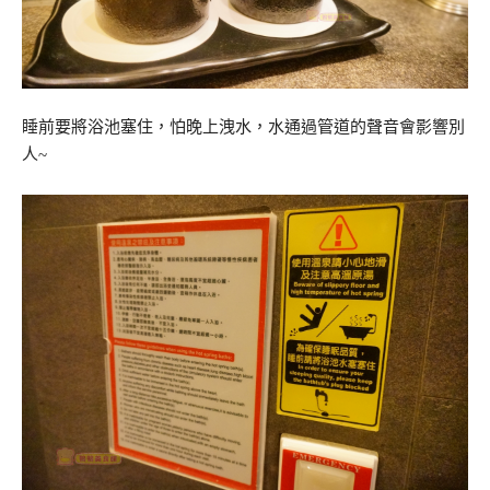
睡前要將浴池塞住，怕晚上洩水，水通過管道的聲音會影響別
人~