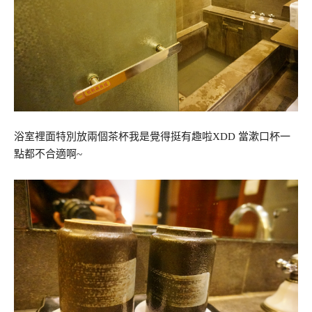
浴室裡面特別放兩個茶杯我是覺得挺有趣啦XDD 當漱口杯一
點都不合適啊~