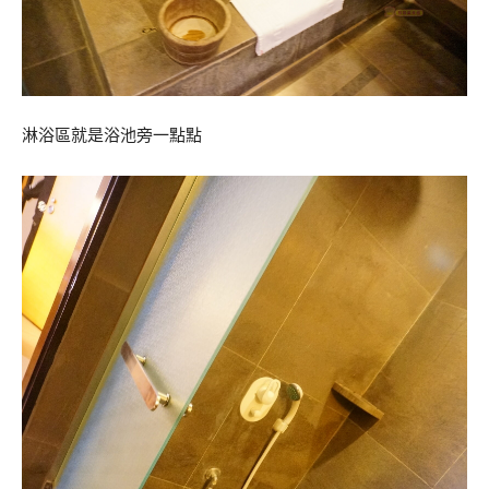
淋浴區就是浴池旁一點點