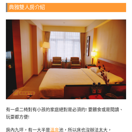
典雅雙人房介紹
有一桌二椅對有小孩的家庭絕對是必須的! 要餵食或是閱讀、
玩耍都方便!
房內九坪，有一大半是
溫泉
池，所以床也沒辦法太大，