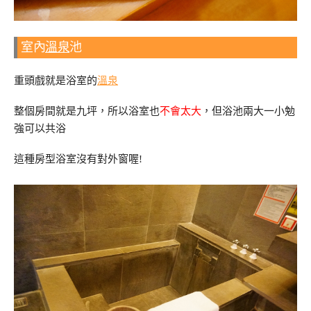
室內
溫泉
池
重頭戲就是浴室的
溫泉
整個房間就是九坪，所以浴室也
不會太大
，但浴池兩大一小勉
強可以共浴
這種房型浴室沒有對外窗喔!