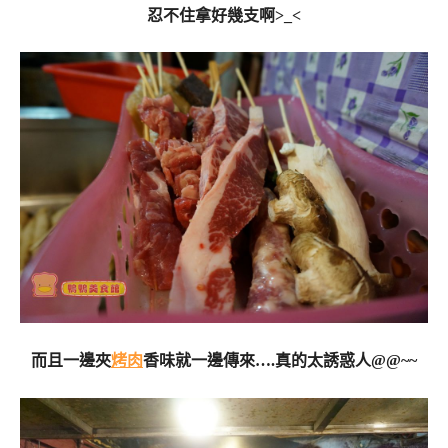
忍不住拿好幾支啊>_<
而且一邊夾
烤肉
香味就一邊傳來….真的太誘惑人@@~~