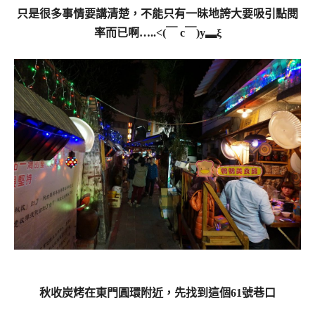
只是很多事情要講清楚，不能只有一昧地誇大要吸引點閱
率而已啊…..<(￣ c￣)y▂ξ
秋收炭烤在東門圓環附近，先找到這個61號巷口