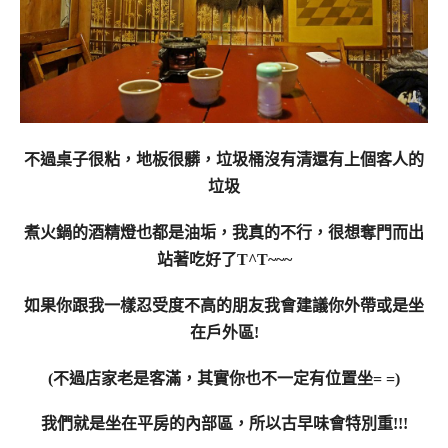
不過桌子很粘，地板很髒，垃圾桶沒有清還有上個客人的
垃圾
煮火鍋的酒精燈也都是油垢，我真的不行，很想奪門而出
站著吃好了T^T~~~
如果你跟我一樣忍受度不高的朋友我會建議你外帶或是坐
在戶外區!
(不過店家老是客滿，其實你也不一定有位置坐= =)
我們就是坐在平房的內部區，所以古早味會特別重!!!