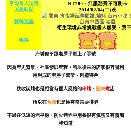
平均每人消費
NT200，無服務費不可刷卡
消費時間
2
014/02/04(二)晚
雙鴨建議
衛生環境非常挑戰個人感受，我不
鴨評
府城似乎跟老房子劃上了等號
因為歷史背景、社區發展歷程，所以後來的店家很容易利
用現成的老房子營業、創造特色
秋收炭烤也是相當有個人風格的
串烤、
關東
煮
店
所以在
台南
也是極夯常常要排隊
不過在低矮的老平房、防火巷弄中用餐
很有氣氛又有情調
我知道