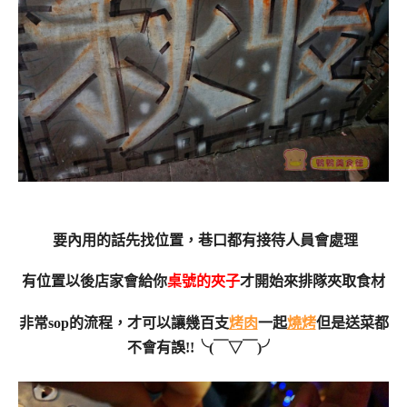
要內用的話先找位置，巷口都有接待人員會處理
有位置以後店家會給你
桌號的夾子
才開始來排隊夾取食材
非常sop的流程，才可以讓幾百支
烤肉
一起
燒烤
但是送菜都
不會有誤!!╰(￣▽￣)╯