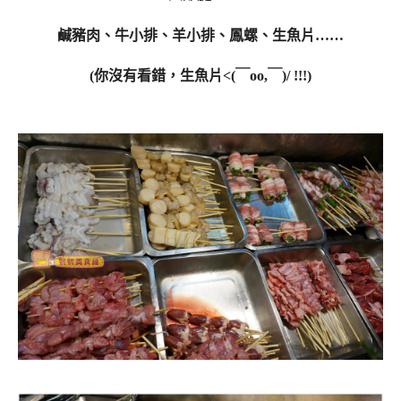
鹹豬肉、牛小排、羊小排、鳳螺、生魚片……
(你沒有看錯，生魚片<(￣oo,￣)/ !!!)