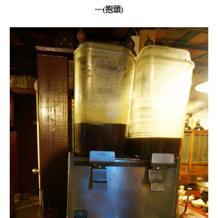
~~(抱頭)