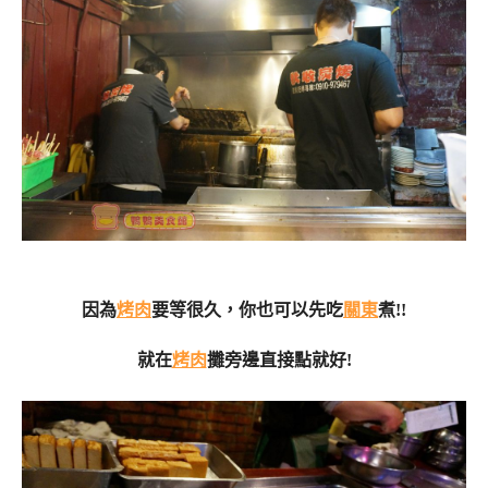
因為
烤肉
要等很久，你也可以先吃
關東
煮!!
就在
烤肉
攤旁邊直接點就好!