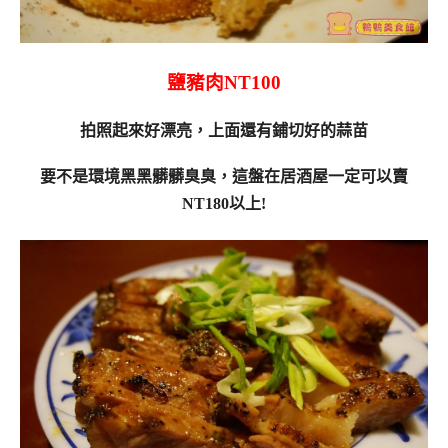
鹽豬肉NT100
拍照起來好漂亮，上面還有鋪切好的蒜苗
要不是環境黑黑髒髒臭臭，這盤在居酒屋一定可以賣
NT180以上!