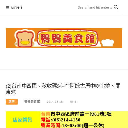
Skip
MENU
to
content
鴨鴨美食館
美食/旅遊/米其林親子資料收集
(2)台南中西區。秋收碳烤~在阿嬤古厝中吃串燒、關
東煮
燒烤
鴨鴨美食館
2014-03-18
1
台南
市中西區府前路一段61巷5號
店家資訊
電話
:
(06)214-4150
營業時間:
18
~03
:00(週一公休)