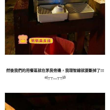
然後我們的用餐區就在茅房旁邊，我理智線就要斷掉了!!!
ε(┬┬＿┬┬)3