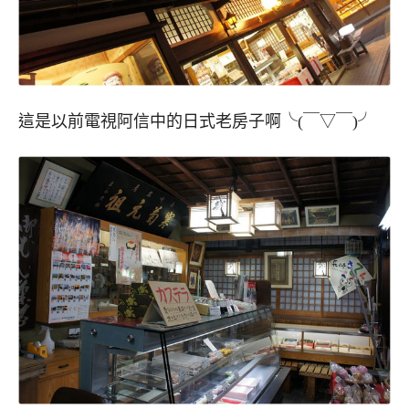
這是以前電視阿信中的日式老房子啊╰(￣▽￣)╯