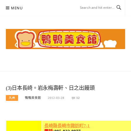
Skip
MENU
to
content
鴨鴨美食館
美食/旅遊/米其林親子資料收集
(3)日本長崎。岩永梅壽軒、日之出饅頭
九州
鴨鴨美食館
2012-03-28
12
長崎縣長崎市諏訪町7-1