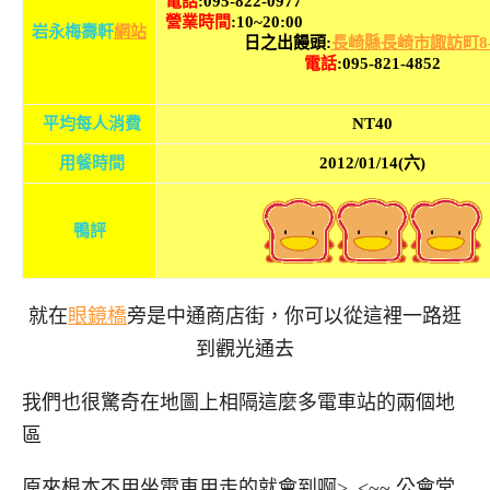
電話
:095-822-0977
營業時間
:10~20:00
岩永梅壽軒
網站
日之出饅頭:
長崎縣長崎市諏訪町8-
電話
:095-821-4852
平均每人消費
NT40
用餐時間
2012/01/14(六)
鴨評
就在
眼鏡橋
旁是中通商店街，你可以從這裡一路逛
到觀光通去
我們也很驚奇在地圖上相隔這麼多電車站的兩個地
區
原來根本不用坐電車用走的就會到啊>_<~~ 公會堂