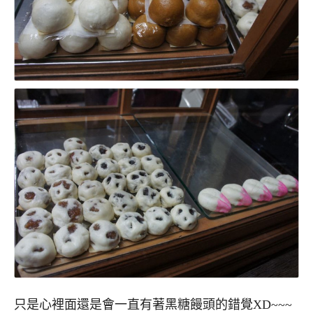
只是心裡面還是會一直有著黑糖饅頭的錯覺XD~~~