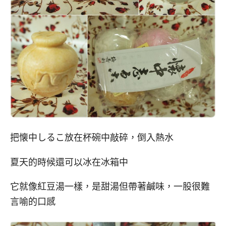
把懐中しるこ放在杯碗中敲碎，倒入熱水
夏天的時候還可以冰在冰箱中
它就像紅豆湯一樣，是甜湯但帶著鹹味，一股很難
言喻的口感