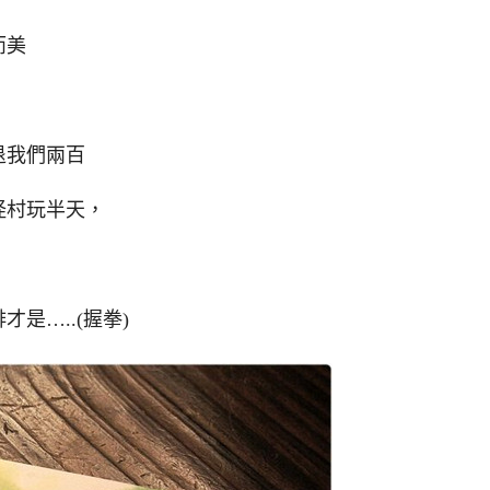
而美
退我們兩百
怪村玩半天，
是…..(握拳)