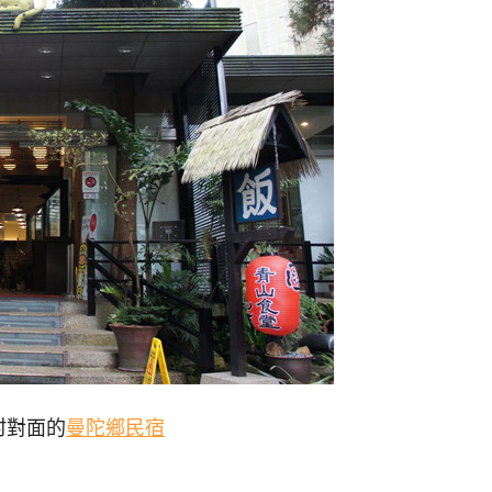
村對面的
曼陀鄉民宿