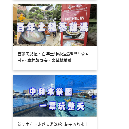
首爾忠路區。百年土種蔘雞湯백년토종삼
계탕~本村韓屋旁、米其林推薦
新北中和。水藍天游泳館~巷子內的水上