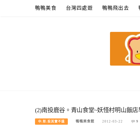
Skip
鴨鴨美食
台灣四處遊
鴨鴨飛出去
to
content
鴨鴨美食館
美食/旅遊/米其林親子資料收集
(2)南投鹿谷。青山食堂~妖怪村明山飯店
鴨鴨美食館
2012-03-22
9
中.彰.投其實不遠