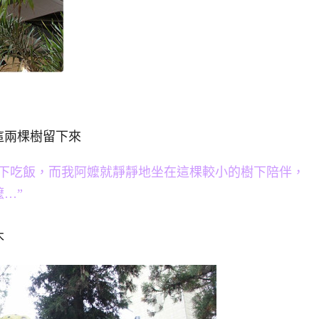
這兩棵樹留下來
下吃飯，而我阿嬤就靜靜地坐在這棵較小的樹下陪伴，
…”
木