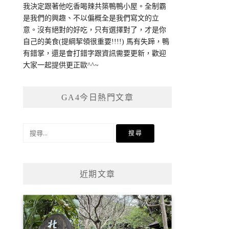
我決定跟著他吃香喝辣共築鴨鴨小屋。全制霸
是我們的興趣、不以偏概全是我們寫文的立
意。沒有絕對的好吃，只有選擇對了，才是你
自己的美食(提綱挈領很重要!!!!) 馬有失蹄，鴨
有錯掌，還是會打錯字跟資訊需要更新，歡迎
大家一起提供更正歐^^~
GA4今日熱門文章
搜
尋
關
鍵
近期文章
字: