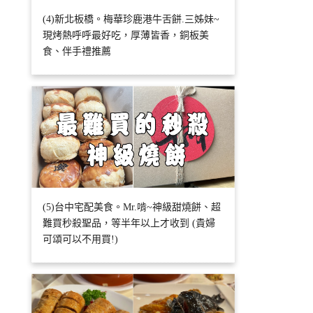
(4)新北板橋。梅華珍鹿港牛舌餅.三姊妹~
現烤熱呼呼最好吃，厚薄皆香，銅板美
食、伴手禮推薦
(5)台中宅配美食。Mr.啃~神級甜燒餅、超
難買秒殺聖品，等半年以上才收到 (貴婦
可頌可以不用買!)