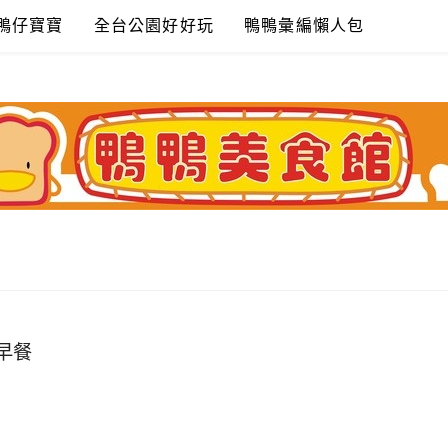
鴨仔寶寶
全台公園好好玩
鴨鴨彙編懶人包
早餐