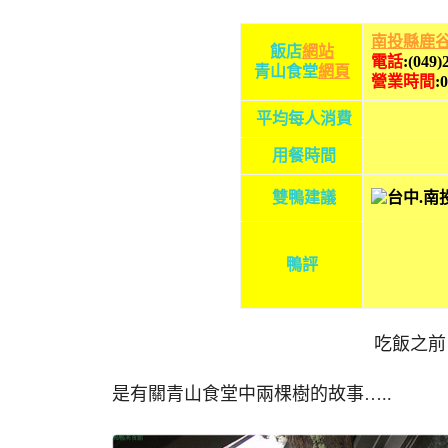
南
投縣鹿谷
飯店
網站
電話
:(049)
青山食堂
網頁
營業時間
:
平均每人消費
用餐時間
雙鴨建議
鴨評
吃飯之前
是有關青山食堂中兩棵樹的故事…..