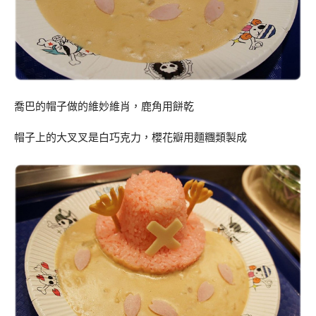
喬巴的帽子做的維妙維肖，鹿角用餅乾
帽子上的大叉叉是白巧克力，櫻花瓣用麵糰類製成