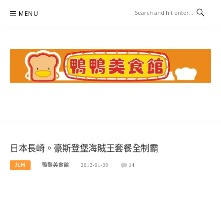
Skip
MENU
to
content
鴨鴨美食館
美食/旅遊/米其林親子資料收集
日本長崎。豪斯登堡海賊王套餐全制霸
九州
鴨鴨美食館
2012-01-30
14