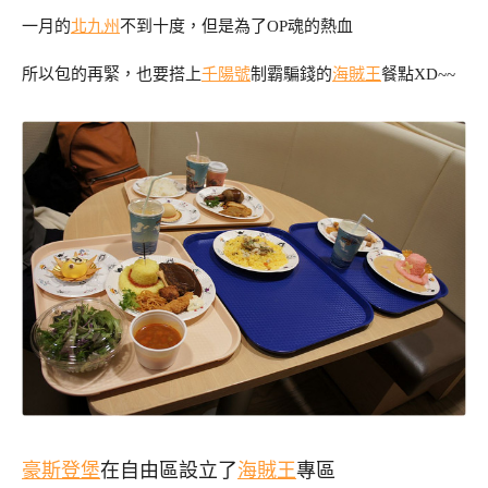
一月的
北九州
不到十度，但是為了OP魂的熱血
所以包的再緊，也要搭上
千陽號
制霸騙錢的
海賊王
餐點XD~~
豪斯登堡
在自由區設立了
海賊王
專區