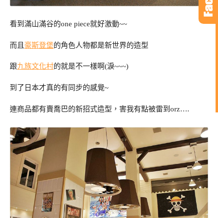
看到滿山滿谷的one piece就好激動~~
而且
豪斯登堡
的角色人物都是新世界的造型
跟
九族文化村
的就是不一樣啊(淚~~~)
到了日本才真的有同步的感覺~
連商品都有賣喬巴的新招式造型，害我有點被雷到orz….