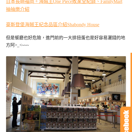
日本長崎福岡。海賊王One Piece敗家全紀錄、FamilyMart
抽抽樂介紹
豪斯登堡海賊王紀念品區介紹Shabondy House
但是餐廳也好危險，進門前的一大排扭蛋也是好容易灑錢的地
方阿>_<~~~