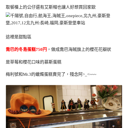
取餐檯上的公仔還有艾斯帽也讓人好想買回家歐
這裡是甜點區
喬巴的冬島蛋糕750円
，做成喬巴海賊旗上的櫻花花瓣狀
是草莓和櫻花口味的慕斯蛋糕
梅利號和Mr.3的蠟燭蛋糕賣完了，殘念阿>_<~~~