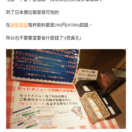
到了日本價位都是很可怕的
在
豪斯登堡
每杯飲料都是200円(NT80)起跳，
所以也不要奢望要省什麼錢了!(挖鼻孔)