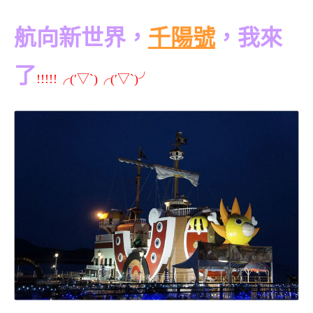
航向新世界，
千陽號
，我來
了
!!!!!╭(′▽`)╭(′▽`)╯