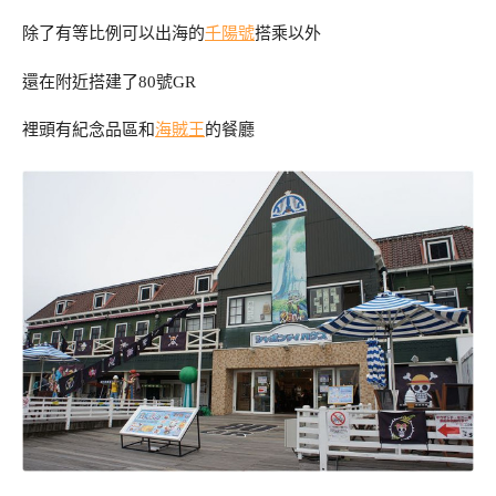
除了有等比例可以出海的
千陽號
搭乘以外
還在附近搭建了80號GR
裡頭有紀念品區和
海賊王
的餐廳