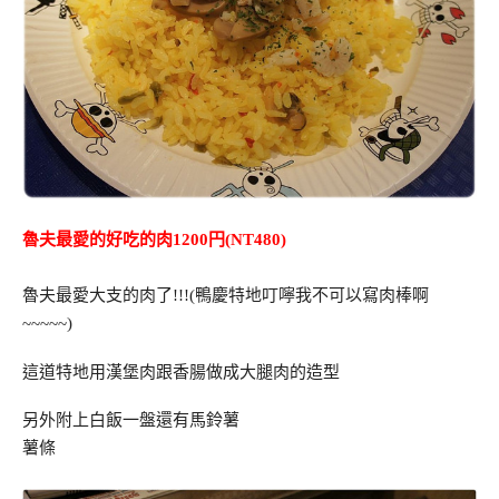
魯夫最愛的好吃的肉1200円(NT480)
魯夫最愛大支的肉了!!!(鴨慶特地叮嚀我不可以寫肉棒啊
~~~~~)
這道特地用漢堡肉跟香腸做成大腿肉的造型
另外附上白飯一盤還有馬鈴薯
薯條