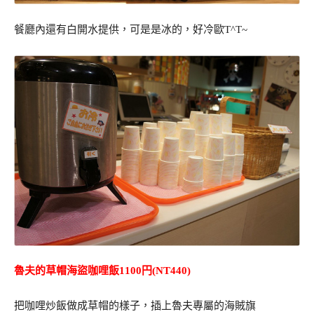
餐廳內還有白開水提供，可是是冰的，好冷歐T^T~
魯夫的草帽海盜咖哩飯1100円(NT440)
把咖哩炒飯做成草帽的樣子，插上魯夫專屬的海賊旗