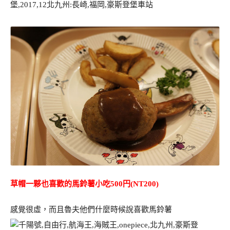
草帽一夥也喜歡的馬鈴薯小吃500円(NT200)
感覺很虛，而且魯夫他們什麼時候說喜歡馬鈴薯