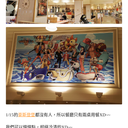
1/15的
豪斯登堡
都沒有人，所以餐廳只有兩桌用餐XD~~
我們可以慢慢點，超級冷清的XD~~