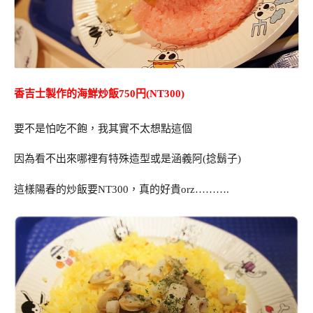
香吉士製作的海鮮炒飯750円(NT300)
要不是怕吃不飽，我其實不太想點這個
因為看不出來哪裡有特殊造型或是涵義阿(捻鬍子)
這樣陽春的炒飯要NT300，真的好貴orz……….