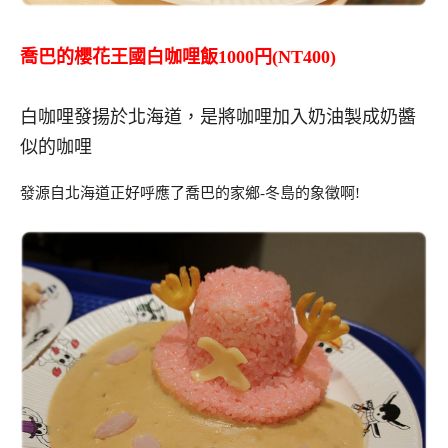
喬巴的櫻花王國白咖哩飯1000円(NT400)
白咖哩發揚於北海道，是將咖哩加入奶油製成奶醬
似的咖哩
發源自北海道正好呼應了喬巴的家鄉-冬島的象徵啊!