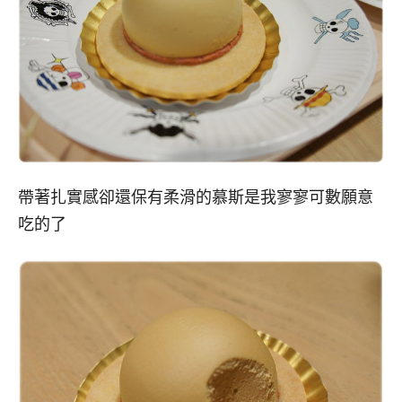
帶著扎實感卻還保有柔滑的慕斯是我寥寥可數願意
吃的了