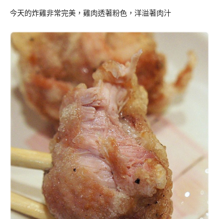
今天的炸雞非常完美，雞肉透著粉色，洋溢著肉汁