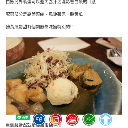
白飯另外裝盛可以避免醬汁沾濕影響白米的口感
配菜部分是高麗菜絲、馬鈴薯泥、醃黃瓜
醃黃瓜帶甜有個胡麻醬味挺特別的!!
重頭戲當然就是戚風蛋糕了!!!!