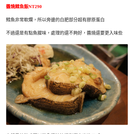
醬燒鱈魚飯NT290
鱈魚非常軟爛，所以旁邊的白肥部分超有膠原蛋白
不過還是有點魚腥味，處理的還不夠好，醬燒還要更入味些