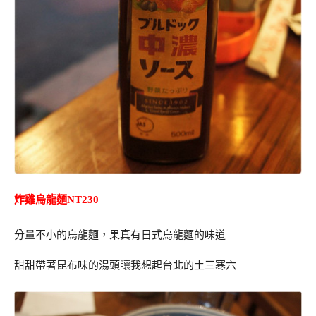
炸雞烏龍麵NT230
分量不小的烏龍麵，果真有日式烏龍麵的味道
甜甜帶著昆布味的湯頭讓我想起台北的土三寒六