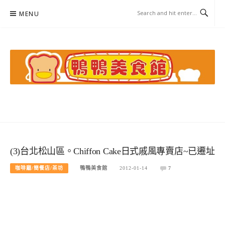
Skip
MENU
to
content
鴨鴨美食館
美食/旅遊/米其林親子資料收集
(3)台北松山區。Chiffon Cake日式戚風專賣店~已遷址
咖啡廳/簡餐店/茶坊
鴨鴨美食館
2012-01-14
7