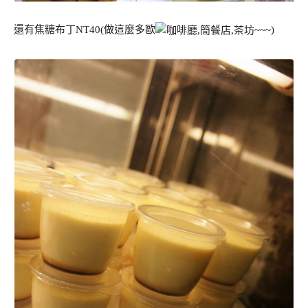
還有焦糖布丁NT40(做這麼多歐
~~~)