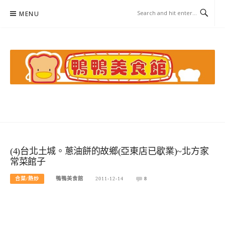
Skip
MENU
to
content
鴨鴨美食館
美食/旅遊/米其林親子資料收集
(4)台北土城。蔥油餅的故鄉(亞東店已歇業)~北方家
常菜館子
合菜/熱炒
鴨鴨美食館
2011-12-14
8