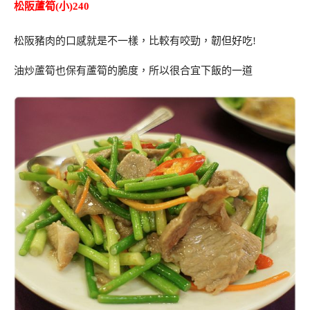
松阪蘆筍(小)240
松阪豬肉的口感就是不一樣，比較有咬勁，韌但好吃!
油炒蘆筍也保有蘆筍的脆度，所以很合宜下飯的一道