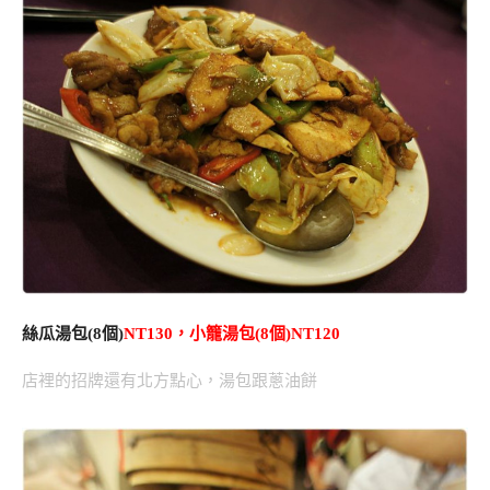
絲瓜湯包(8個)
NT130，
小籠湯包(8個)NT120
店裡的招牌還有北方點心，湯包跟蔥油餅