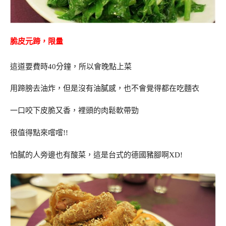
脆皮元蹄，限量
這道要費時40分鐘，所以會晚點上菜
用蹄膀去油炸，但是沒有油膩感，也不會覺得都在吃麵衣
一口咬下皮脆又香，裡頭的肉鬆軟帶勁
很值得點來嚐嚐!!
怕膩的人旁邊也有酸菜，這是台式的德國豬腳啊XD!