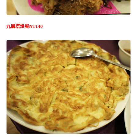
九層塔烘蛋NT140