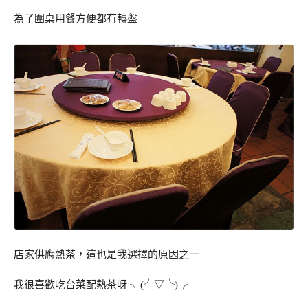
為了圍桌用餐方便都有轉盤
店家供應熱茶，這也是我選擇的原因之一
我很喜歡吃台菜配熱茶呀 ╮(╯▽╰)╭