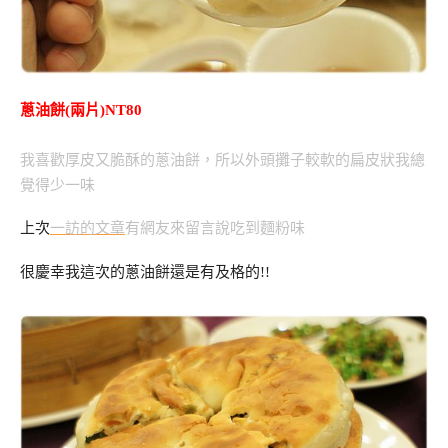
蔥油餅(兩片)NT80
我喜歡厚皮又脆酥的蔥油餅，所以外頭攤子較軟的扁皮狀我總
覺得少一味
上次
一訪的文章
有網友來留言說吃到麵粉味
很慶幸我這次的蔥油餅還是有及格的!!