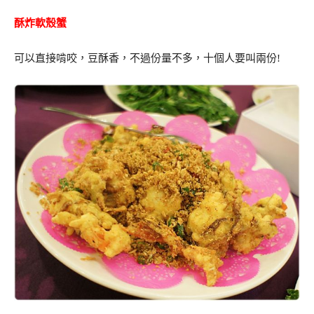
酥炸軟殼蟹
可以直接啃咬，豆酥香，不過份量不多，十個人要叫兩份!