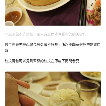
而且湯包不許外帶，是只有店內才享受得的的美食!
最主要是老擔心湯包放久會不好吃，所以不願意做外帶影響口
感
絲瓜湯包可以見到翠綠的絲瓜在薄皮下閃閃發亮