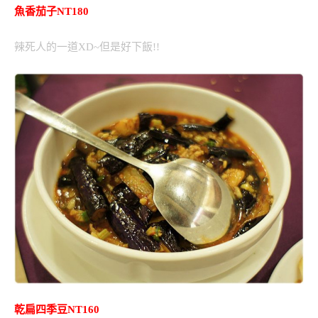
魚香茄子NT180
辣死人的一道XD~但是好下飯!!
乾扁四季豆NT160