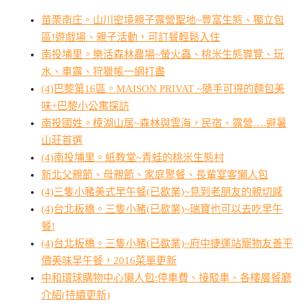
苗栗南庄。山川密境親子露營聖地~豐富生態、獨立包
區!遊戲場、親子活動，可訂餐輕鬆入住
南投埔里。樂活森林農場~螢火蟲、桃米生態導覽、玩
水、車露、狩獵帳一網打盡
(4)巴黎第16區。MAISON PRIVAT ~隨手可得的麵包美
味+巴黎小公寓探訪
南投國姓。樟湖山居~森林與雲海，民宿、露營….避暑
山莊首選
(4)南投埔里。紙教堂~青蛙的桃米生態村
新北父親節、母親節、家庭聚餐、長輩宴客懶人包
(4)三隻小豬美式早午餐(已歇業)~見到老朋友的親切感
(4)台北板橋。三隻小豬(已歇業)~瑞寶也可以去吃早午
餐!
(4)台北板橋。三隻小豬(已歇業)~府中捷運站寵物友善平
價美味早午餐，2016菜單更新
中和環球購物中心懶人包:停車費、接駁車、各樓層餐廳
介紹(持續更新)