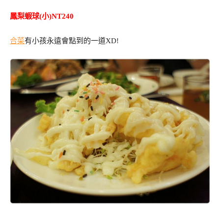
鳳梨蝦球(小)NT240
合菜
有小孩永遠會點到的一道XD!