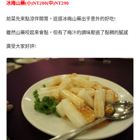
冰梅山藥(小)NT200(中)NT290
前菜先來點涼伴開胃，這道冰梅山藥出乎意外的好吃!
雖然山藥咬起來會黏，但有了梅汁的調味壓過了黏稠的膩感
廣受大家好評!