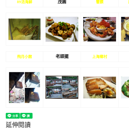
茂園
89活海鮮
饗饌
老頭擺
飛月小館
上海鄉村
延伸閱讀