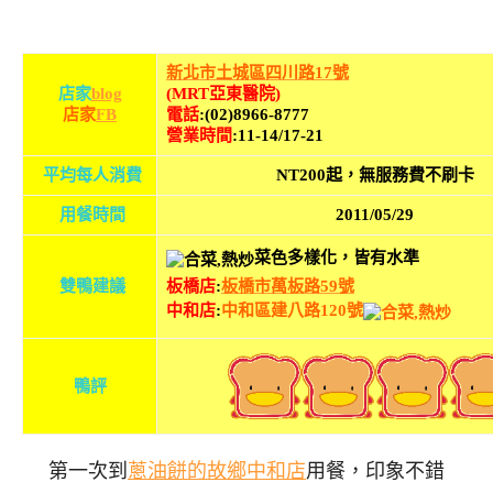
新
北市土城區四川路17號
店家
blog
(MRT亞東醫院)
店家
FB
電話
:(02)8966-8777
營業時間
:11-14/17-21
平均每人消費
NT200起，無服務費不刷卡
用餐時間
2011/05/29
菜色多樣化，皆有水準
雙鴨建議
板橋店
:
板橋市萬板路59號
中和店
:
中和區建八路120號
鴨評
第一次到
蔥油餅的故鄉中和店
用餐，印象不錯