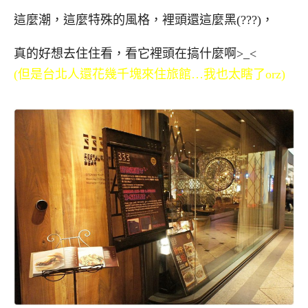
這麼潮，這麼特殊的風格，裡頭還這麼黑(???)，
真的好想去住住看，看它裡頭在搞什麼啊>_<
(但是台北人還花幾千塊來住旅館…我也太瞎了orz)