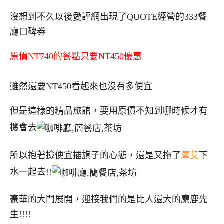
沒想到不久以後愛評網出現了QUOTE經營的333餐
廳口碑券
原價NT740的餐點只要NT450優惠
雖然還要NT450看起來也沒有多便宜
但是這樣的精品旅館，要用原價不知到哪時候才有
機會去
所以抱著撿便宜插旗子的心態，還是又拖了
摩艾
下
水一起去!!
豪華的大門展開，迎接我們的是比人還大的麋鹿先
生!!!!