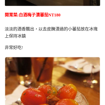
開胃菜:白酒梅子漬蕃茄NT180
淡淡的酒香飄出，以去皮醃漬過的小蕃茄放在冰塊
上保持冰鎮
非常好吃!