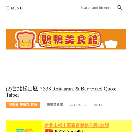
Skip
MENU
to
content
鴨鴨美食館
美食/旅遊/米其林親子資料收集
(2)台北松山區。333 Restaurant & Bar~Hotel Quote
Taipei
咖啡廳/簡餐店/茶坊
鴨鴨美食館
2011-07-15
11
台北市松山區南京東路三段333號
店
家
網站
電話
:(02)2175-5588