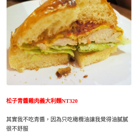
松子青醬雞肉義大利麵NT320
其實我不吃青醬，因為只吃橄欖油讓我覺得油膩膩
很不舒服