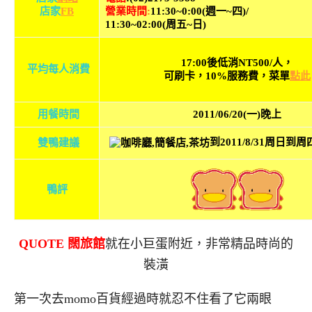
店家
FB
營業時間
:
11:30~0:00(週一~四)/
11:30~02:00(周五~日)
17:00後低消NT500/人，
平均每人消費
可刷卡，10%服務費，菜單
點此
用餐時間
2011/06/20(一)晚上
到2011/8/31周日到
雙鴨建議
鴨評
QUOTE 闊旅館
就在小巨蛋附近，非常精品時尚的
裝潢
第一次去momo百貨經過時就忍不住看了它兩眼