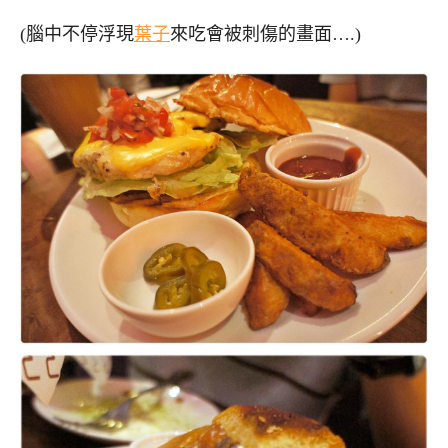
(腦中不停浮現
葉子
來吃會被刺傷的畫面….)