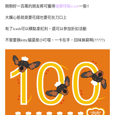
剛剛好一百萬的朋友將可獲得
瑞寶特製icash
一張!!
大嬸心態就是要花錢也要花在刀口上
有了icash可以積點拿紅利，還可以參加折扣活動
不管要換kitty貓還是小叮噹，一卡在手，回味無窮啊(?????)