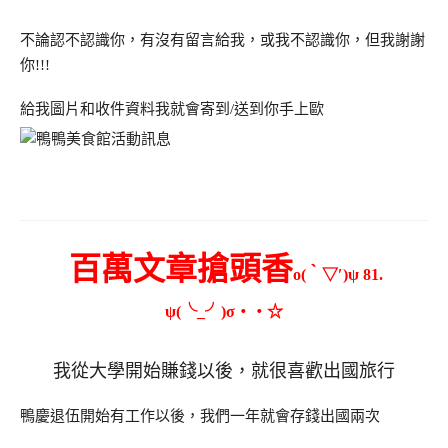
不論認不認識你，有沒有留言給我，或我不認識你，但我謝謝
你!!!
給我圖片和收件資料我就會寄到/送到你手上歐
百萬文章搶頭香
o(‵▽′)ψ 81.
ψ(╰_╯)σ‧‧☆
我從大學開始賺錢以後，就很喜歡出國旅行
鴨慶退伍開始有工作以後，我們一年就會存錢出國兩次