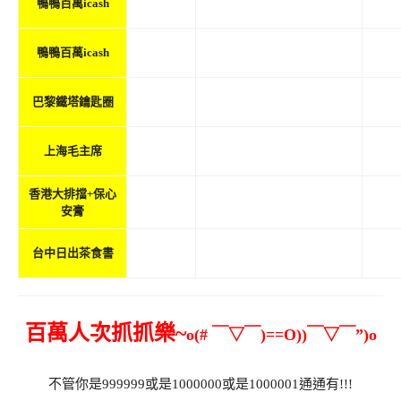
鴨鴨百萬icash
6/21
鴨鴨百萬icash
兔兔
6/21
巴黎鐵塔鑰匙圈
chilmurmur
6/26
摩艾
上海毛主席
香港大排擋+保心
6/30
Robatta
安膏
Robatta
7/6
台中日出茶食書
百萬人次抓抓樂~
o(# ￣▽￣)==O))￣▽￣”)o
不管你是999999或是1000000或是1000001通通有!!!