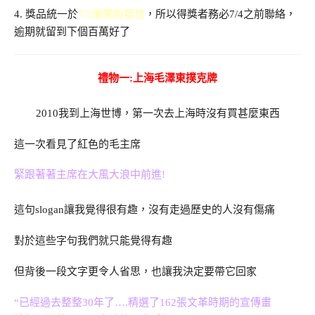
4. 獎品統一於
7/5後開始發放
，所以得獎者務必7/4之前聯絡，
逾期就留到下個百萬好了
禮物一:上海毛澤東撲克牌
2010我到上海世博，第一次去上海時沒有買甚麼東西
這一次看見了紅色的毛主席
緊跟著著主席在大風大浪中前進!
這句slogan讓我覺得很有趣，沒有走過歷史的人沒有傷痛
對於這些字句我們就只能覺得有趣
但背後一段文字更令人省思，也讓我決定要帶它回家
“已經過去整整30年了….精選了162張文革時期的宣傳畫