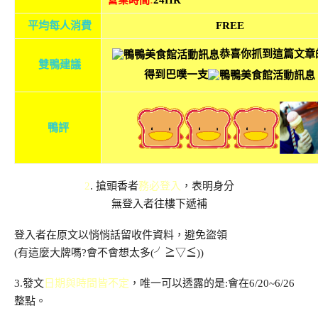
營業時間
:
24HR
平均每人消費
FREE
恭喜你抓到這篇文章
雙鴨建議
得到巴噗一支
鴨評
2
. 搶頭香者
務必登入
，表明身分
無登入者往樓下遞補
登入者在原文以悄悄話留收件資料，避免盜領
(有這麼大牌嗎?會不會想太多(╯≧▽≦))
3.發文
日期與時間皆不定
，唯一可以透露的是:會在6/20~6/26
整點。