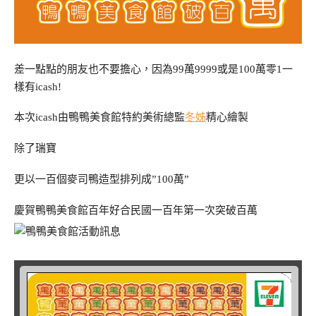
差一點點的朋友也不要擔心，因為99萬9999或是100萬零1一
樣有icash!
本次icash由鴨鴨美食館特約美術總監
冬姊
精心繪製
除了瑞寶
更以一百個麥司鴨造型排列成”100萬”
慶賀鴨鴨美食館百年好合民國一百年第一次突破百萬