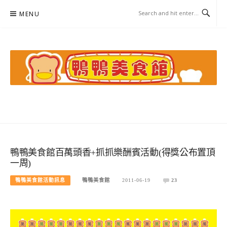
Skip
MENU
to
content
鴨鴨美食館
美食/旅遊/米其林親子資料收集
鴨鴨美食館百萬頭香+抓抓樂酬賓活動(得獎公布置頂
一周)
鴨鴨美食館活動訊息
鴨鴨美食館
2011-06-19
23