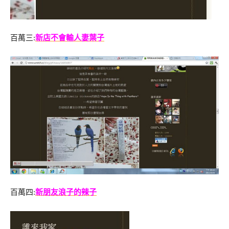
百萬三:
新店不會輸人妻葉子
百萬四:
新朋友浪子的辣子