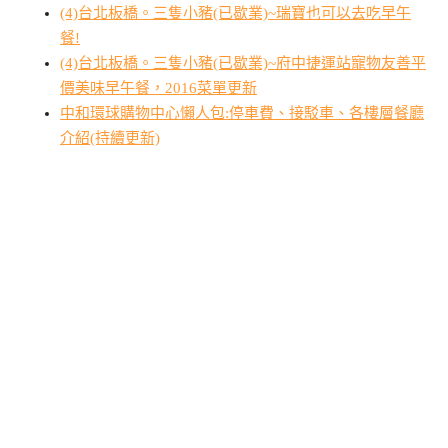
(4)台北板橋。三隻小豬(已歇業)~瑞寶也可以去吃早午
餐!
(4)台北板橋。三隻小豬(已歇業)~府中捷運站寵物友善平
價美味早午餐，2016菜單更新
中和環球購物中心懶人包:停車費、接駁車、各樓層餐廳
介紹(持續更新)