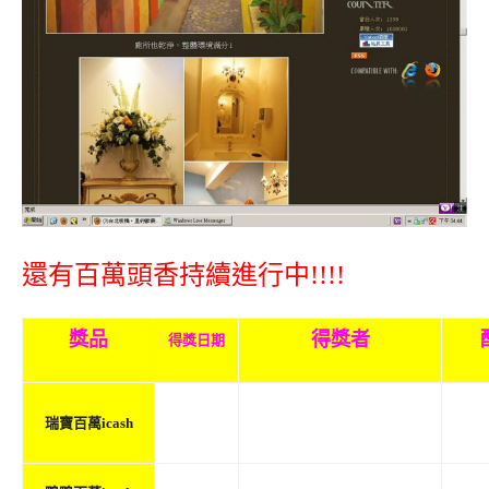
還有百萬頭香持續進行中!!!!
獎品
得獎者
得獎日期
Moca Chen、摩艾、葉
子、辣
6/21
瑞寶百萬icash
子
6/21
Robatta