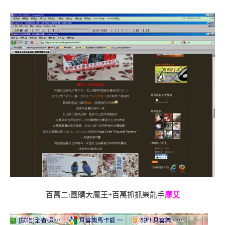
百萬二:團購大魔王+百萬抓抓樂能手
摩艾