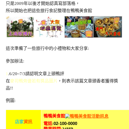
只是2009年以後才開始認真寫部落格，
所以開始也把這些旅行食記整理在鴨鴨美食館
這次準備了一些旅行中的小禮物和大家分享:
參加辦法:
1
.6/20~7/3請認明文章上頭鴨評
在
麥司鴨旁邊若有獎品圖片
，則表示該篇文章頭香者獲得獎
品!!
例圖:
鴨鴨美食館
店
家
資訊
02-100-0000
電話
: