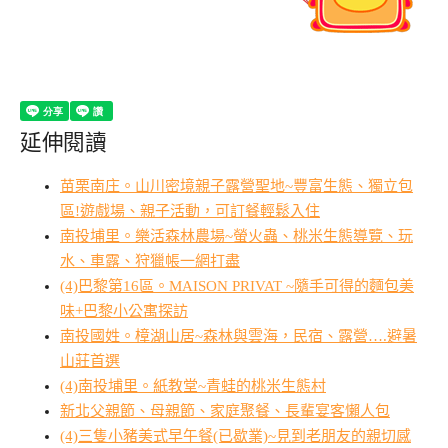
延伸閱讀
苗栗南庄。山川密境親子露營聖地~豐富生態、獨立包
區!遊戲場、親子活動，可訂餐輕鬆入住
南投埔里。樂活森林農場~螢火蟲、桃米生態導覽、玩
水、車露、狩獵帳一網打盡
(4)巴黎第16區。MAISON PRIVAT ~隨手可得的麵包美
味+巴黎小公寓探訪
南投國姓。樟湖山居~森林與雲海，民宿、露營….避暑
山莊首選
(4)南投埔里。紙教堂~青蛙的桃米生態村
新北父親節、母親節、家庭聚餐、長輩宴客懶人包
(4)三隻小豬美式早午餐(已歇業)~見到老朋友的親切感