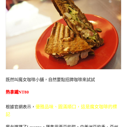
既然叫魔女咖啡小舖，自然要點招牌咖啡來試試
熱拿鐵NT80
優雅品味、圓滿順口，這是魔女咖啡的標
根據官網表示，
記
魔女選擇了Lavazza，匯集巴西豆的甜，中美洲豆的香、亞州