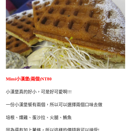
Mimi小漢堡(兩個)NT80
小漢堡真的好小，可是好可愛啊!!!
一份小漢堡餐有兩個，所以可以選擇兩個口味去做
培根、燻雞、蛋沙拉、火腿、鮪魚
因為還有加上薯條，所以這樣的價錢我可以接受!