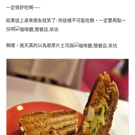
一定很好吃啊~~~
結果送上桌來朋友就笑了: 你這樣不可能吃飽，一定要再點一
份吧
啊哩，我天真的以為是厚片土司說