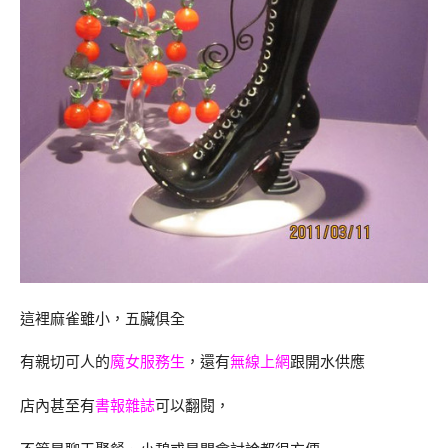
這裡麻雀雖小，五臟俱全
有親切可人的
魔女服務生
，還有
無線上網
跟開水供應
店內甚至有
書報雜誌
可以翻閱，