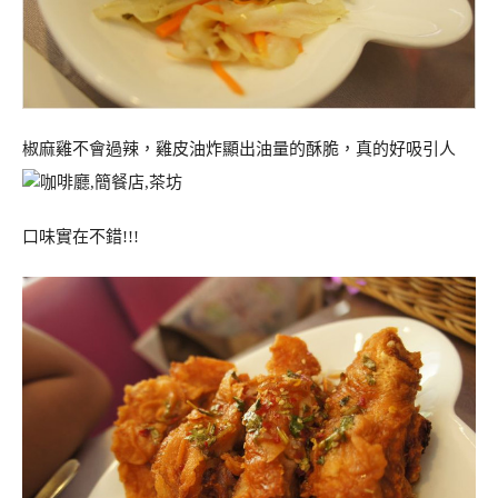
椒麻雞不會過辣，雞皮油炸顯出油量的酥脆，真的好吸引人
口味實在不錯!!!