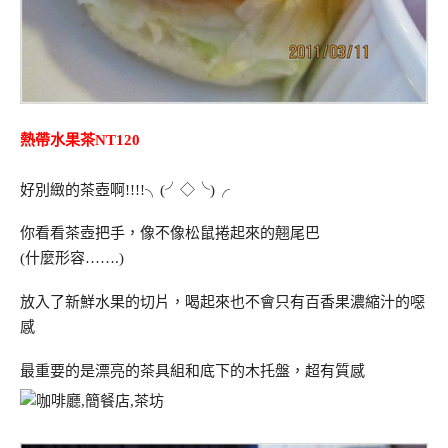
熱帶水果茶NT120
好別緻的茶壺啊!!!!╮(╯◇╰)╭
你看看茶壺把手，像不像松鼠捲起來的翹尾巴
(什麼形容…….)
放入了新鮮水果的切片，喝起來也不會只有百香果濃縮汁的噁
感
最重要的是漂亮的茶具組和底下的木托盤，超有質感