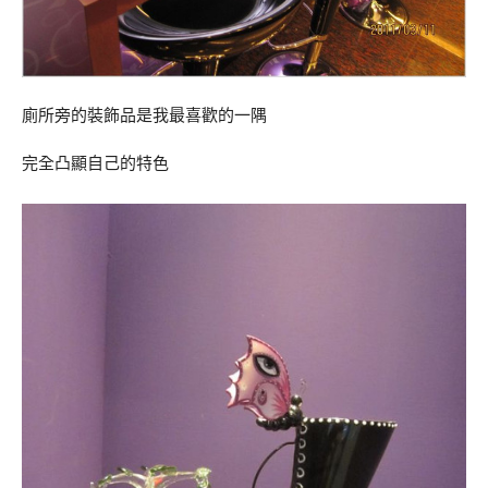
廁所旁的裝飾品是我最喜歡的一隅
完全凸顯自己的特色