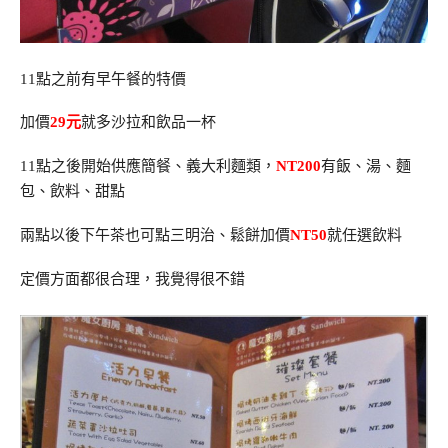
11點之前有早午餐的特價
加價
29元
就多沙拉和飲品一杯
11點之後開始供應簡餐、義大利麵類，
NT200
有飯、湯、麵
包、飲料、甜點
兩點以後下午茶也可點三明治、鬆餅加價
NT50
就任選飲料
定價方面都很合理，我覺得很不錯