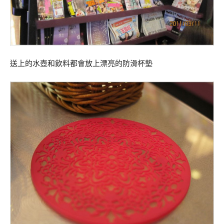
送上的水壺和飲料都會放上漂亮的防滑杯墊