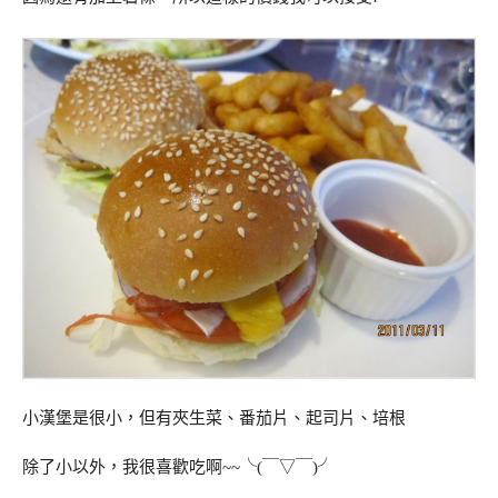
小漢堡是很小，但有夾生菜、番茄片、起司片、培根
除了小以外，我很喜歡吃啊~~╰(￣▽￣)╯