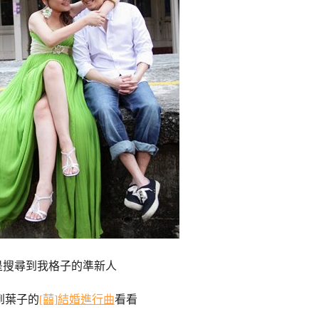
是搜尋到我格子的準新人
到葉子的
[囍]結婚進行曲
看看