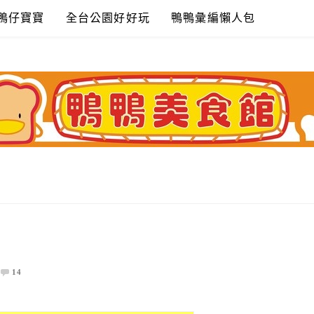
鴨仔寶寶
全台公園好好玩
鴨鴨彙編懶人包
14