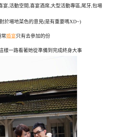
對於場地菜色的意見(是有重要嗎XD~)
通常
婚宴
只有去參加的份
這樣一路看著她從準備到完成終身大事