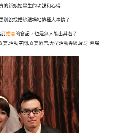
真的新娘她畢生的功課和心得
更別說找婚紗跟場地這種大事情了
寫訂
婚宴
的食記，也是無人能出其右了