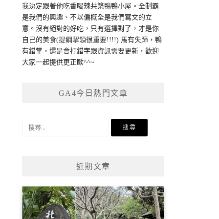
我決定跟著他吃香喝辣共築鴨鴨小屋。全制霸
是我們的興趣、不以偏概全是我們寫文的立
意。沒有絕對的好吃，只有選擇對了，才是你
自己的美食(提綱挈領很重要!!!!) 馬有失蹄，鴨
有錯掌，還是會打錯字跟資訊需要更新，歡迎
大家一起提供更正歐^^~
GA4今日熱門文章
搜
尋
關
鍵
近期文章
字: