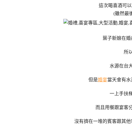
這次喝喜酒可以
(雖然最
葉子新娘在婚
所
水源在台
但是
婚宴
當天會有水
一上手扶
而且用餐跟宴客
沒有擠在一堆的賓客跟其他客