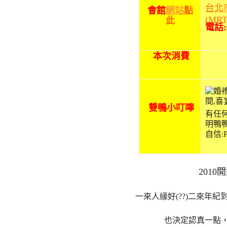
台
北
會館
網站
點
(M
此
電話:
本次消費
雙鴨小叮嚀
有任
明鴨
自信:P
201
一來人緣好(??)二來年紀
也決定認真一點