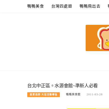
Skip
鴨鴨美食
台灣四處遊
鴨鴨飛出去
to
content
鴨鴨美食館
美食/旅遊/米其林親子資料收集
台北中正區。水源會館~準新人必看
鴨鴨美食館
2011-03-28
喜宴酒席/大型活動專區