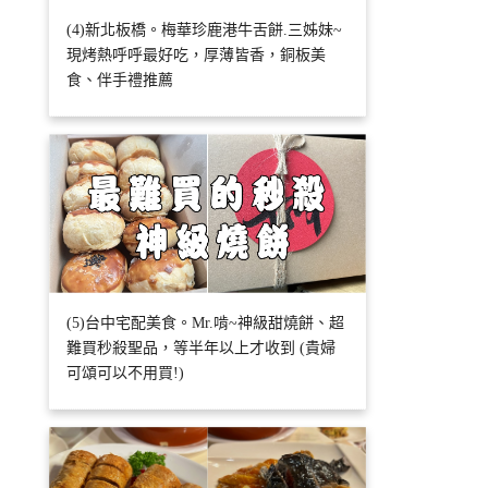
(4)新北板橋。梅華珍鹿港牛舌餅.三姊妹~
現烤熱呼呼最好吃，厚薄皆香，銅板美
食、伴手禮推薦
(5)台中宅配美食。Mr.啃~神級甜燒餅、超
難買秒殺聖品，等半年以上才收到 (貴婦
可頌可以不用買!)