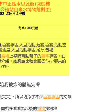
市中正區水思源街16號2樓
RT公館站自來水博物館對面)
02-2369-4999
每桌13000元起
何
婚禮
上疑問可點葉子的
囍字
專區，註
鴨介紹，她應該比較會回答你(??哪來的
PPP)
0開始我被炸的體無完膚
到(哭哭)，所以增添了不少
喜宴專區
的文章
，開始多看看為以後的
婚禮
找場地