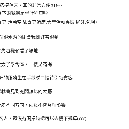
搭捷運去，真的非常方便XD~~
後下雨我還是坐計程車啦
)
前跟水源的開會我剛好有跟到
以先趁機偷看了場地
大太子學舍區，一樓是商場
源的服務生在手扶梯口接待引領賓客
梯就會見到寬闊無比的大廳
分處不同方向，兩邊不會互相影響
人，還沒有開桌時還可以去樓下逛逛(???)