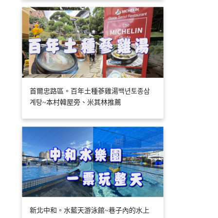
首爾忠路區。百年土種蔘雞湯백년토종삼
계탕~本村韓屋旁、米其林推薦
新北中和。水藍天游泳館~巷子內的水上