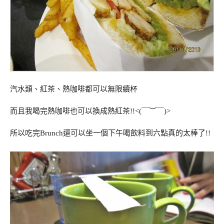
汽水類、紅茶、熱咖啡都可以無限續杯
而且我喝完熱咖啡也可以換成熱紅茶!!<(￣︶￣)>
所以吃完Brunch還可以坐一個下午喝飲料到六點真的太棒了!!