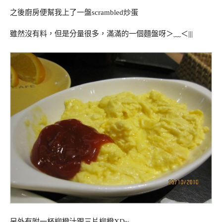
之後廚房便幫我上了一盤scrambled炒蛋
雖然沒有料，但是分量很多，滿滿的一個麵盤呀＞﹏＜|||
另外有附一杯柳橙汁跟三片柳橙XD~