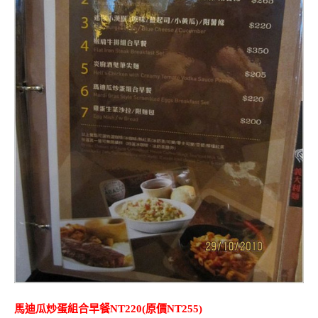
馬迪瓜炒蛋組合早餐NT220(原價NT255)