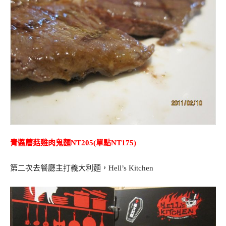
青醬蘑菇雞肉鬼麵NT205(單點NT175)
第二次去餐廳主打義大利麵，Hell’s Kitchen