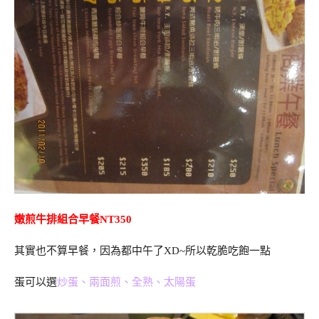
嫩煎牛排組合早餐NT350
其實也不算早餐，因為都中午了XD~所以乾脆吃飽一點
蛋可以選
炒蛋、兩面煎、全熟、太陽蛋