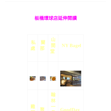
板橋環球店延伸閱讀
山
私
蘭
間
NY Bagel
處
那
堂
翰
林
雞
一
聚
GoodDay