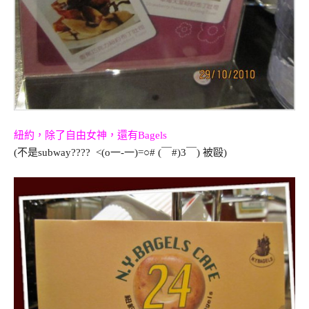
紐約，除了自由女神，還有Bagels
(不是subway
???? <(o一-一)=○# (￣#)3￣)
被毆)