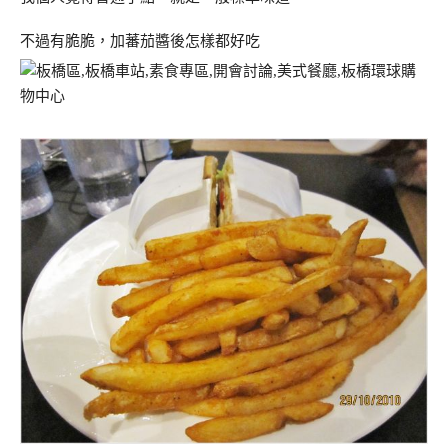
不過有脆脆，加蕃茄醬後怎樣都好吃