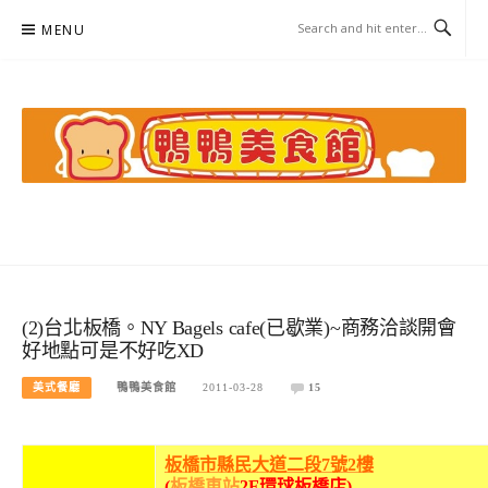
Skip
MENU
to
content
鴨鴨美食館
美食/旅遊/米其林親子資料收集
(2)台北板橋。NY Bagels cafe(已歇業)~商務洽談開會
好地點可是不好吃XD
美式餐廳
鴨鴨美食館
2011-03-28
15
板橋市縣民大道二段7號2樓
(
板橋車站
2F環球板橋店)