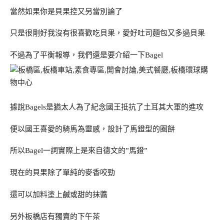
當然如果你是貝果控又另當別論了
只是很剛好我沒有很喜歡吃貝果，愛好吐司麵包又多過貝果
不過為了平衡報導，我們還是要介紹一下Bagel
據說Bagels是猶太人為了紀念國王抵抗了土耳其大軍的進攻
便以國王喜愛的騎馬為靈感，設計了馬鐙型的圈餅
所以Bagel一詞實際上是來自德文的”馬鐙”
現在的貝果除了單純的麥香咬勁
還可以加料塗上鹹或甜的抹醬
另外板橋店有獨賣的下午茶