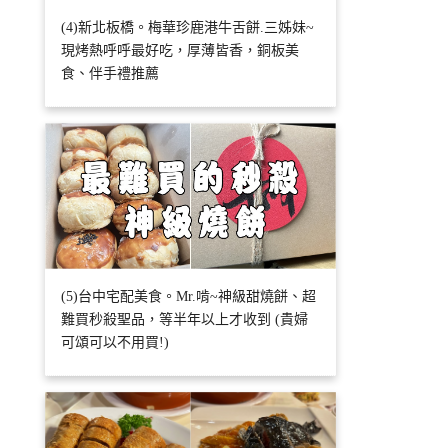
(4)新北板橋。梅華珍鹿港牛舌餅.三姊妹~
現烤熱呼呼最好吃，厚薄皆香，銅板美
食、伴手禮推薦
(5)台中宅配美食。Mr.啃~神級甜燒餅、超
難買秒殺聖品，等半年以上才收到 (貴婦
可頌可以不用買!)