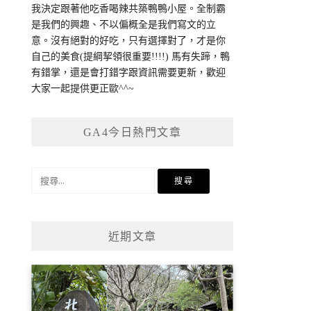
我決定跟著他吃香喝辣共築鴨鴨小屋。全制霸
是我們的興趣、不以偏概全是我們寫文的立
意。沒有絕對的好吃，只有選擇對了，才是你
自己的美食(提綱挈領很重要!!!!) 馬有失蹄，鴨
有錯掌，還是會打錯字跟資訊需要更新，歡迎
大家一起提供更正歐^^~
GA4今日熱門文章
搜
尋
關
鍵
近期文章
字: