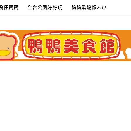
鴨仔寶寶
全台公園好好玩
鴨鴨彙編懶人包