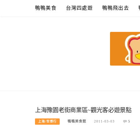
Skip
鴨鴨美食
台灣四處遊
鴨鴨飛出去
to
content
鴨鴨美食館
美食/旅遊/米其林親子資料收集
上海豫園老街商業區~觀光客必遊景點
鴨鴨美食館
2011-03-03
5
上海/世博行