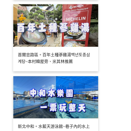
首爾忠路區。百年土種蔘雞湯백년토종삼
계탕~本村韓屋旁、米其林推薦
新北中和。水藍天游泳館~巷子內的水上