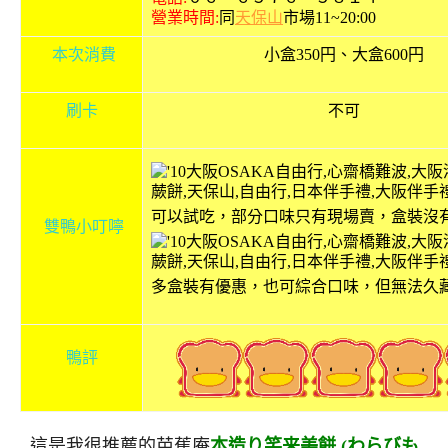
營業時間:
同
天保山
市場11~20:00
本次消費
小盒350円、大盒600円
刷卡
不可
可以試吃，部分口味只有現場賣，盒裝沒有
雙鴨小叮嚀
多盒裝有優惠，也可綜合口味，但無法久
鴨評
這是我很推薦的芭蕉庵
本造り笑来美餅 (
わらびも