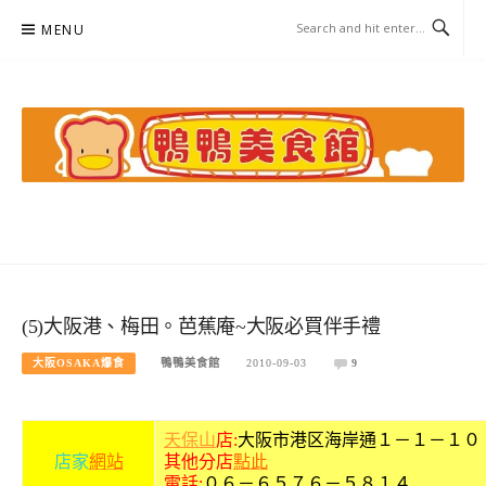
Skip
MENU
to
content
鴨鴨美食館
美食/旅遊/米其林親子資料收集
(5)大阪港、梅田。芭蕉庵~大阪必買伴手禮
大阪OSAKA爆食
鴨鴨美食館
2010-09-03
9
天保山
店:
大阪市港区海岸通１－１－１０
店家
網站
其他分店
點此
電話:
０６－６５７６－５８１４