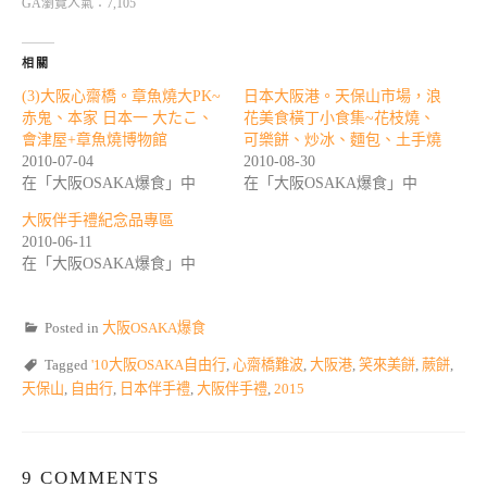
GA瀏覽人氣：7,105
相關
(3)大阪心齋橋。章魚燒大PK~
日本大阪港。天保山市場，浪
赤鬼、本家 日本一 大たこ、
花美食橫丁小食集~花枝燒、
會津屋+章魚燒博物館
可樂餅、炒冰、麵包、土手燒
2010-07-04
2010-08-30
在「大阪OSAKA爆食」中
在「大阪OSAKA爆食」中
大阪伴手禮紀念品專區
2010-06-11
在「大阪OSAKA爆食」中
Posted in
大阪OSAKA爆食
Tagged
'10大阪OSAKA自由行
,
心齋橋難波
,
大阪港
,
笑來美餅
,
蕨餅
,
天保山
,
自由行
,
日本伴手禮
,
大阪伴手禮
,
2015
9 COMMENTS