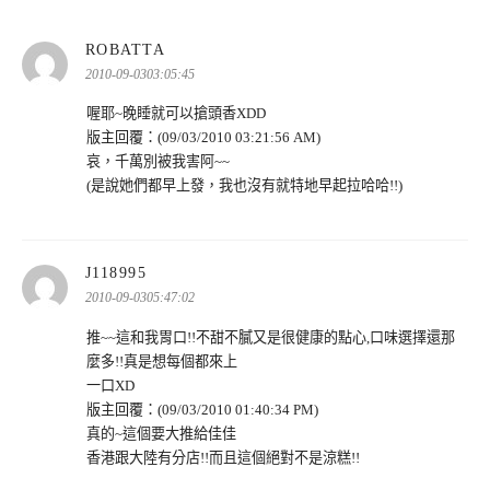
表
ROBATTA
示:
2010-09-0303:05:45
喔耶~晚睡就可以搶頭香XDD
版主回覆：(09/03/2010 03:21:56 AM)
哀，千萬別被我害阿~~
(是說她們都早上發，我也沒有就特地早起拉哈哈!!)
表
J118995
示:
2010-09-0305:47:02
推~~這和我胃口!!不甜不膩又是很健康的點心,口味選擇還那
麼多!!真是想每個都來上
一口XD
版主回覆：(09/03/2010 01:40:34 PM)
真的~這個要大推給佳佳
香港跟大陸有分店!!而且這個絕對不是涼糕!!