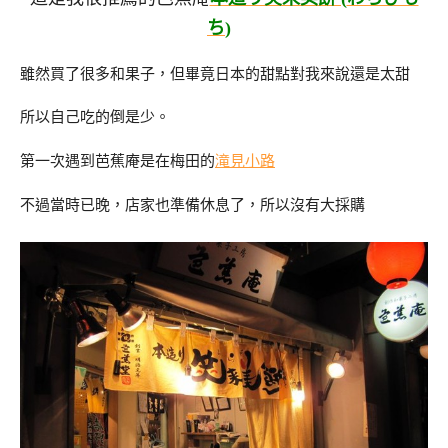
ち
)
雖然買了很多和果子，但畢竟日本的甜點對我來說還是太甜
所以自己吃的倒是少。
第一次遇到芭蕉庵是在梅田的
滝見小路
不過當時已晚，店家也準備休息了，所以沒有大採購