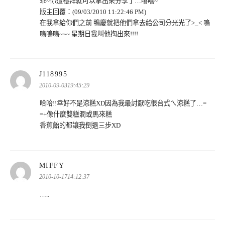
乖~你這禮拜就可以拿出來分享了…嘻嘻~
版主回覆：(09/03/2010 11:22:46 PM)
在我拿給你們之前 鴨慶就把他們拿去給公司分光光了>_< 嗚
嗚嗚嗚~~~ 星期日我叫他掏出來!!!!
表
J118995
示:
2010-09-0319:45:29
哈哈!!幸好不是涼糕XD因為我最討厭吃很台式ㄟ涼糕了…=
=+像什麼雙糕潤或馬來糕
香蕉飴的都讓我倒退三步XD
表
MIFFY
示:
2010-10-1714:12:37
…..