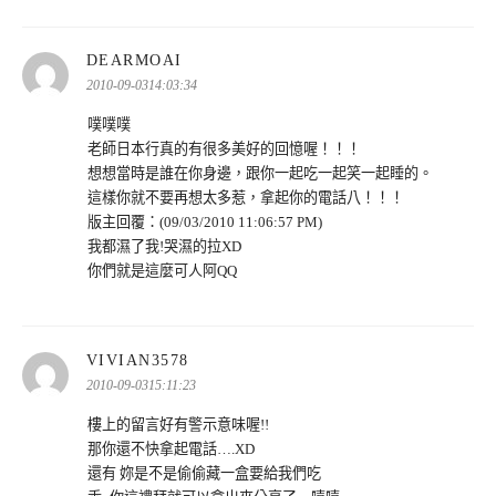
表
DEARMOAI
示:
2010-09-0314:03:34
噗噗噗
老師日本行真的有很多美好的回憶喔！！！
想想當時是誰在你身邊，跟你一起吃一起笑一起睡的。
這樣你就不要再想太多惹，拿起你的電話八！！！
版主回覆：(09/03/2010 11:06:57 PM)
我都濕了我!哭濕的拉XD
你們就是這麼可人阿QQ
表
VIVIAN3578
示:
2010-09-0315:11:23
樓上的留言好有警示意味喔!!
那你還不快拿起電話….XD
還有 妳是不是偷偷藏一盒要給我們吃