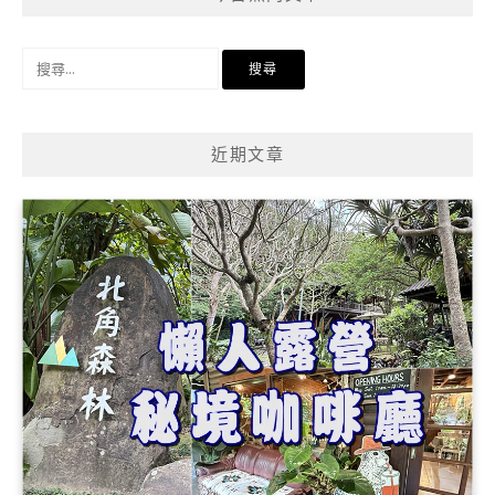
搜
尋
關
鍵
近期文章
字: