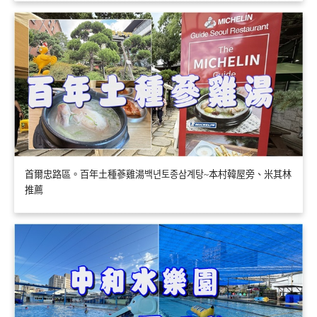
首爾忠路區。百年土種蔘雞湯백년토종삼계탕~本村韓屋旁、米其林
推薦