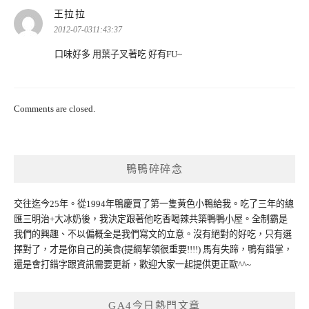
表
王拉拉
示:
2012-07-0311:43:37
口味好多 用葉子叉著吃 好有FU~
Comments are closed.
鴨鴨碎碎念
交往迄今25年。從1994年鴨慶買了第一隻黃色小鴨給我。吃了三年的總
匯三明治+大冰奶後，我決定跟著他吃香喝辣共築鴨鴨小屋。全制霸是
我們的興趣、不以偏概全是我們寫文的立意。沒有絕對的好吃，只有選
擇對了，才是你自己的美食(提綱挈領很重要!!!!) 馬有失蹄，鴨有錯掌，
還是會打錯字跟資訊需要更新，歡迎大家一起提供更正歐^^~
GA4今日熱門文章