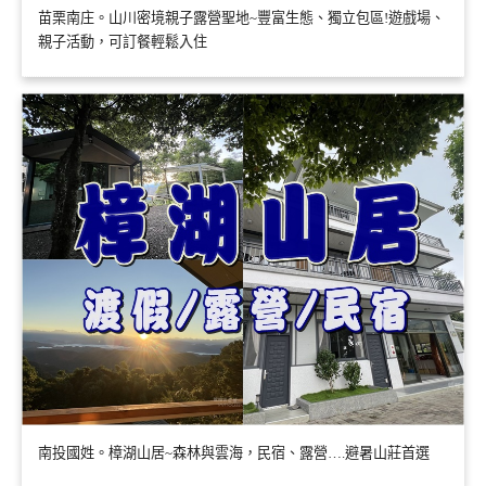
苗栗南庄。山川密境親子露營聖地~豐富生態、獨立包區!遊戲場、
親子活動，可訂餐輕鬆入住
南投國姓。樟湖山居~森林與雲海，民宿、露營….避暑山莊首選