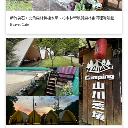
新竹尖石。北角森林包棟木屋、杉木林營地與森林系河狸咖啡館
Beaver Cafe