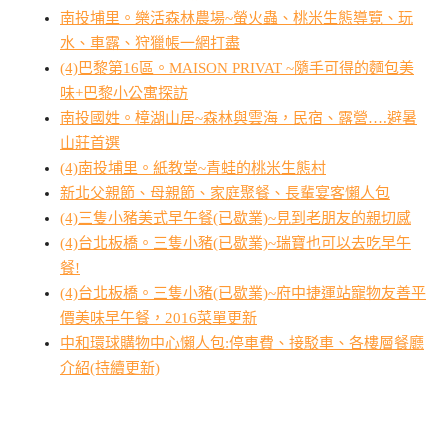
南投埔里。樂活森林農場~螢火蟲、桃米生態導覽、玩
水、車露、狩獵帳一網打盡
(4)巴黎第16區。MAISON PRIVAT ~隨手可得的麵包美
味+巴黎小公寓探訪
南投國姓。樟湖山居~森林與雲海，民宿、露營….避暑
山莊首選
(4)南投埔里。紙教堂~青蛙的桃米生態村
新北父親節、母親節、家庭聚餐、長輩宴客懶人包
(4)三隻小豬美式早午餐(已歇業)~見到老朋友的親切感
(4)台北板橋。三隻小豬(已歇業)~瑞寶也可以去吃早午
餐!
(4)台北板橋。三隻小豬(已歇業)~府中捷運站寵物友善平
價美味早午餐，2016菜單更新
中和環球購物中心懶人包:停車費、接駁車、各樓層餐廳
介紹(持續更新)