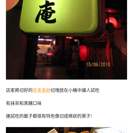
店家將切好的
笑來美餅
切塊放在小桶中讓人試吃
有抹茶和黑糖口味
連試吃的籤子都很有特色像切成條狀的葉子!