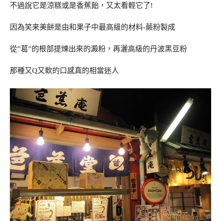
不過說它是涼糕或是香蕉飴，又太看輕它了!
因為笑来美餅是由和果子中最高級的材料-蕨粉製成
從”葛”的根部提煉出來的澱粉，再灑高級的丹波黑豆粉
那種又Q又軟的口感真的相當迷人