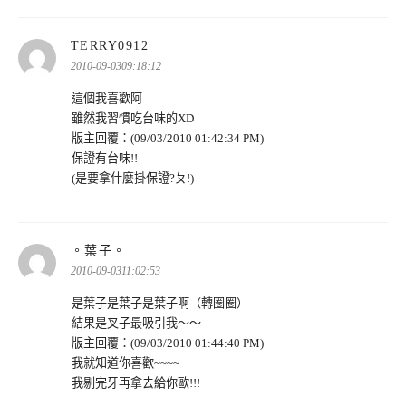
表
TERRY0912
示:
2010-09-0309:18:12
這個我喜歡阿
雖然我習慣吃台味的XD
版主回覆：(09/03/2010 01:42:34 PM)
保證有台味!!
(是要拿什麼掛保證?ㄆ!)
表
。葉子。
示:
2010-09-0311:02:53
是葉子是葉子是葉子啊（轉圈圈）
結果是叉子最吸引我～～
版主回覆：(09/03/2010 01:44:40 PM)
我就知道你喜歡~~~~
我剔完牙再拿去給你歐!!!