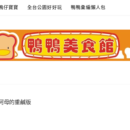
鴨仔寶寶
全台公園好好玩
鴨鴨彙編懶人包
是阿母的重鹹版