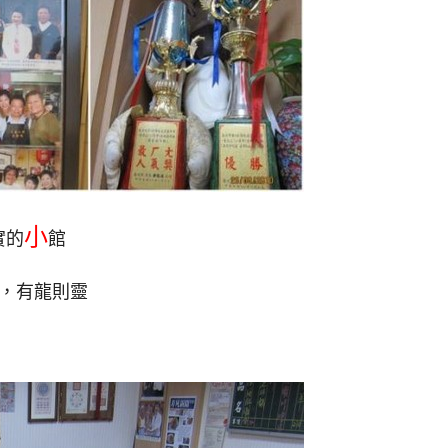
小
實的
館
，有龍則靈