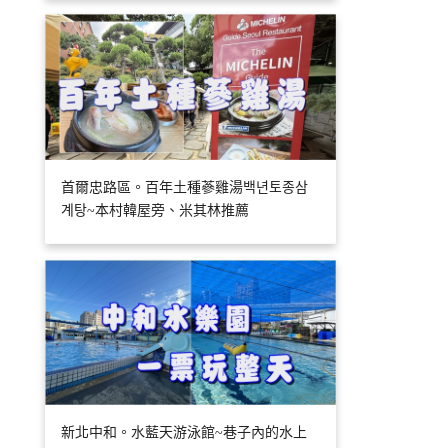
首爾忠路區。百年土種蔘雞湯백년토종삼
계탕~本村韓屋旁、米其林推薦
新北中和。水藍天游泳館~巷子內的水上