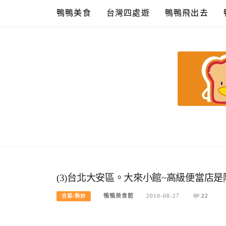
Skip
鴨鴨美食
台灣四處遊
鴨鴨飛出去
to
content
鴨鴨美食館
美食/旅遊/米其林親子資料收集
(3)台北大安區。大來小館~高級便當店
鴨鴨美食館
2010-08-27
22
合菜/熱炒