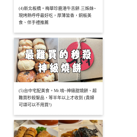
(4)新北板橋。梅華珍鹿港牛舌餅.三姊妹~
現烤熱呼呼最好吃，厚薄皆香，銅板美
食、伴手禮推薦
(5)台中宅配美食。Mr.啃~神級甜燒餅、超
難買秒殺聖品，等半年以上才收到 (貴婦
可頌可以不用買!)