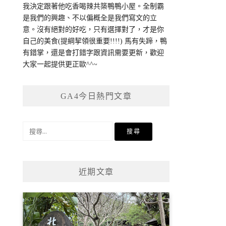
我決定跟著他吃香喝辣共築鴨鴨小屋。全制霸
是我們的興趣、不以偏概全是我們寫文的立
意。沒有絕對的好吃，只有選擇對了，才是你
自己的美食(提綱挈領很重要!!!!) 馬有失蹄，鴨
有錯掌，還是會打錯字跟資訊需要更新，歡迎
大家一起提供更正歐^^~
GA4今日熱門文章
搜
尋
關
鍵
近期文章
字: