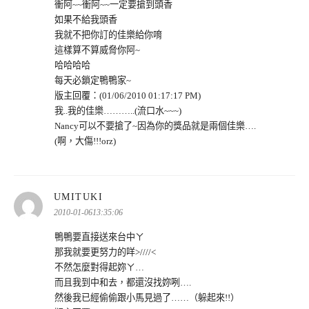
衝阿~~衝阿~~一定要搶到頭香
如果不給我頭香
我就不把你訂的佳樂給你唷
這樣算不算威脅你阿~
哈哈哈哈
每天必鎖定鴨鴨家~
版主回覆：(01/06/2010 01:17:17 PM)
我..我的佳樂………..(流口水~~~)
Nancy可以不要搶了~因為你的獎品就是兩個佳樂….
(啊，大傷!!!orz)
表
UMITUKI
示:
2010-01-0613:35:06
鴨鴨要直接送來台中ㄚ
那我就要更努力的咩>////<
不然怎麼對得起妳ㄚ…
而且我到中和去，都還沒找妳咧….
然後我已經偷偷跟小馬見過了……（躲起來!!）