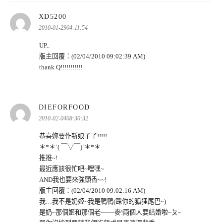
表
XD5200
示:
2010-01-2904:11:54
UP..
版主回覆：(02/04/2010 09:02:39 AM)
thank Q!!!!!!!!!!!
表
DIEFORFOOD
示:
2010-02-0408:30:32
恭喜妳要作新娘子了!!!!!
＊*＊ˋ( ￣▽￣)ˊ＊*＊
推推~!
最近應該很忙吧~嘿嘿~
AND我也要來強頭香~~!
版主回覆：(02/04/2010 09:02:16 AM)
我…我不是奶姬~我是鴨鴨(踩你的狐狸尾巴~)
是奶~那個姬和那個老~~~~麥!兩個人要結婚啦~ㄆ~