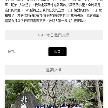
匯三明治+大冰奶後，我決定跟著他吃香喝辣共築鴨鴨小屋。全制霸是
我們的興趣、不以偏概全是我們寫文的立意。沒有絕對的好吃，只有選
擇對了，才是你自己的美食(提綱挈領很重要!!!!) 馬有失蹄，鴨有錯掌，
還是會打錯字跟資訊需要更新，歡迎大家一起提供更正歐^^~
GA4今日熱門文章
搜
尋
關
鍵
近期文章
字: