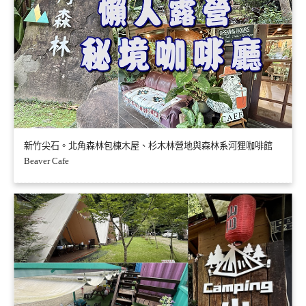
新竹尖石。北角森林包棟木屋、杉木林營地與森林系河狸咖啡館
Beaver Cafe