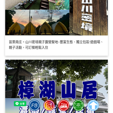
苗栗南庄。山川密境親子露營聖地~豐富生態、獨立包區!遊戲場、
親子活動，可訂餐輕鬆入住