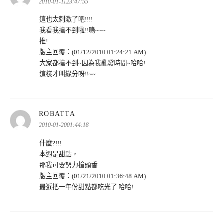
示:
2010-01-1123:47:55
這也太刺激了吧!!!!
我看我搶不到啦!!嗚~~~
推!
版主回覆：(01/12/2010 01:24:21 AM)
大家都搶不到~因為我亂發時間~哈哈!
這樣才叫緣分呀!!~~
表
ROBATTA
示:
2010-01-2001:44:18
什麼?!!!
本週是甜點，
那我可要努力搶頭香
版主回覆：(01/21/2010 01:36:48 AM)
最近把一年份甜點都吃光了 哈哈!