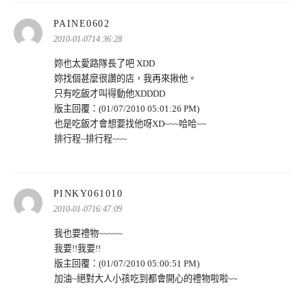
表
PAINE0602
示:
2010-01-0714:36:28
妳也太愛路隊長了吧 XDD
妳找個甚麼很讚的店，我再來揪他。
只有吃飯才叫得動他XDDDD
版主回覆：(01/07/2010 05:01:26 PM)
也是吃飯才會想要找他呀XD~~~哈哈~~
排行程~排行程~~~
表
PINKY061010
示:
2010-01-0716:47:09
我也要禮物~~~~~
我要!!我要!!
版主回覆：(01/07/2010 05:00:51 PM)
加油~絕對大人小孩吃到都會開心的禮物啦啦~~