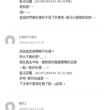
版主回覆：(01/06/2010 01:50:34 PM)
我知道= =
(指~~~)
是說你們都吃辣的不得了的東西~我可以稍微原諒妳= =
表
UMITUKI
示:
2010-01-0613:57:19
因為我知道鴨鴨不吃辣ㄚ
所以不敢約妳^___^
現在我去中和，都默默的跟隨鴨鴨的足跡
一點一點的吃著…..^^
版主回覆：(01/07/2010 01:35:52 AM)
好吧~算你有誠意~~~
下次來不要再吃辣了歐~~(認真~)
表
BO2
示:
2010-01-0614:12:09