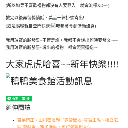
(所以如果不喜歡禮物都沒有人要登入，就會流標XD~~)
搶完以後再留悄悄話，獎品一律掛號寄出!
(或是鴨鴨親自登門快遞!
)
我用瑞寶的腿發誓~不管是誰，我都不會說出何時要發文~~~
我用瑞寶的腿發誓~說出的禮物，都會照實運送~~
大家虎虎哈喜~~新年快樂!!!!
延伸閱讀
苗栗南庄。山川密境親子露營聖地~豐富生態、獨立包
區!遊戲場、親子活動，可訂餐輕鬆入住