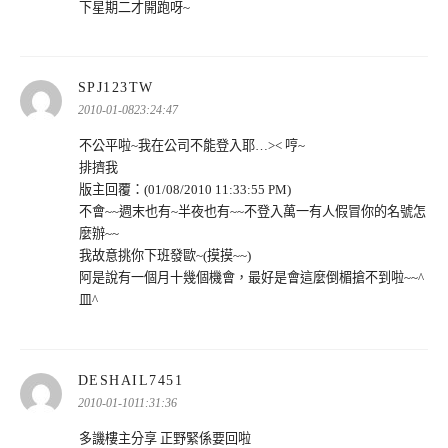
下星期二才開跑呀~
表
SPJ123TW
示:
2010-01-0823:24:47
不公平啦~我在公司不能登入耶…>< 哼~
排擠我
版主回覆：(01/08/2010 11:33:55 PM)
不會~~週末也有~半夜也有~~不登入萬一有人假冒你的名號怎
麼辦~~
我故意挑你下班發歐~(摸摸~~)
阿是說有一個月十幾個機會，最好是會這麼倒楣搶不到啦~~^
皿^
表
DESHAIL7451
示:
2010-01-1011:31:36
多譏樓主分享 正野緊係要回啦