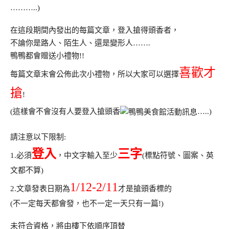
………..)
在這段期間內發出的每篇文章，登入搶得頭香者，
不論你是路人、陌生人、還是變形人…….
鴨鴨都會贈送小禮物!!
喜歡才
每篇文章末會公佈此次小禮物，所以大家可以選擇
搶
!
(這樣會不會沒有人要登入搶頭香
…..)
請注意以下限制:
登入
三字
1.必須
，中文字輸入至少
(標點符號、圖案、英
文都不算)
1/12-2/11
2.文章發表日期為
才是搶頭香標的
(不一定每天都會發，也不一定一天只有一篇!)
未符合資格，將由樓下依順序頂替