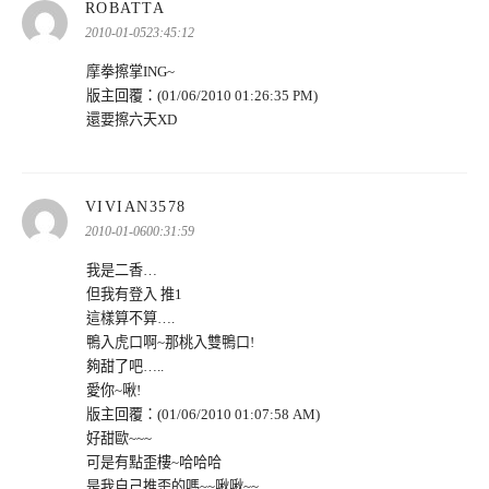
表
ROBATTA
示:
2010-01-0523:45:12
摩拳擦掌ING~
版主回覆：(01/06/2010 01:26:35 PM)
還要擦六天XD
表
VIVIAN3578
示:
2010-01-0600:31:59
我是二香…
但我有登入 推1
這樣算不算….
鴨入虎口啊~那桃入雙鴨口!
夠甜了吧…..
愛你~啾!
版主回覆：(01/06/2010 01:07:58 AM)
好甜歐~~~
可是有點歪樓~哈哈哈
是我自己推歪的嗎~~啾啾~~