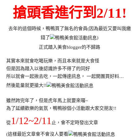
搶頭香進行到2/11!
去年的這個時候，鴨鴨買了無名的會員(因為最近又要叫我繳
錢了
)
正式踏入美食blogger的不歸路
其實本來就會吃喝玩樂，而且本來就是大食怪
但是因為踏入以後認識許多不得了的同好
所以就會一起揪去吃，一起傳達訊息， 一起開團買好料…
然後能量就更搶大!!
雖然跨完年了，但是虎年馬上就要來囉~
為了延續歡樂的氣氛，鴨鴨辦個小活動跟大家交朋友!!
1/12~2/11
從
止，會不定時發出文章
(這樣最近文章會不會沒人要看