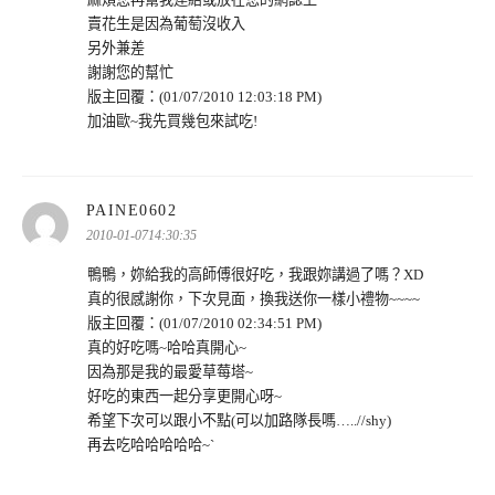
賣花生是因為葡萄沒收入
另外兼差
謝謝您的幫忙
版主回覆：(01/07/2010 12:03:18 PM)
加油歐~我先買幾包來試吃!
表
PAINE0602
示:
2010-01-0714:30:35
鴨鴨，妳給我的高師傅很好吃，我跟妳講過了嗎？XD
真的很感謝你，下次見面，換我送你一樣小禮物~~~~
版主回覆：(01/07/2010 02:34:51 PM)
真的好吃嗎~哈哈真開心~
因為那是我的最愛草莓塔~
好吃的東西一起分享更開心呀~
希望下次可以跟小不點(可以加路隊長嗎…..//shy)
再去吃哈哈哈哈哈~`