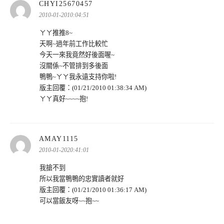
表
CHYI25670457
示:
2010-01-2010:04:51
ㄚㄚ推推8~
天啊~過年前工作比較忙
今天一來我竟然好後面喔~
沒關係~不管排到多後面
鴨鴨~ㄚㄚ我永遠支持你啦!
版主回覆：(01/21/2010 01:38:34 AM)
ㄚㄚ真好~~~~抱!
表
AMAY1115
示:
2010-01-2020:41:01
我搶不到
所以我當鴨鴨的忠實讀者就好
版主回覆：(01/21/2010 01:36:17 AM)
可以當飯友呀~~抱~~