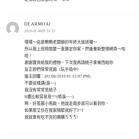
表
DEARMOAI
示:
2010-01-0609:53:35
噗噗～這是鴨鴨老闆娘的年終大放送囉～
所以我上班時間要一直鎖定你家，然後重新整理網頁～哈
哈！
謝謝寶貝給我的禮物，下次我再請桃子拿東西給你
反正妳們常常見面（玩手指中）
版主回覆：(01/06/2010 01:15:07 PM)
不要這樣講(淚~~)
我沒有常常見桃子….
B醬比較容易見!!!!(噴淚~~~)
啊，好羨慕小馬歐，他說走兩步就可以看到你，
如果摩艾住在我家隔壁就好了T^T
我就會有吃不完的團購ㄎㄎㄎ!