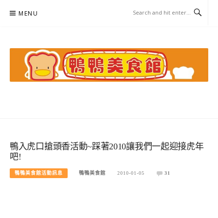
Skip
MENU
to
content
鴨鴨美食館
美食/旅遊/米其林親子資料收集
鴨入虎口搶頭香活動~踩著2010讓我們一起迎接虎年
吧!
鴨鴨美食館活動訊息
鴨鴨美食館
2010-01-05
31