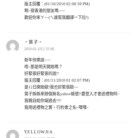
版主回覆：(01/10/2010 02:08:59 PM)
啊~宿香港的朋友嗎~~~
歡迎你來ㄚ~~(ㄟ誰幫我翻譯一下拉!)
表
。葉子。
示:
2010-01-1112:35:06
新年快樂說~~~
唔~那是明天開始嗎？
好緊張好緊張的說!!
版主回覆：(01/11/2010 01:02:07 PM)
是12日開始歐!我也好緊張歐~~
葉子姊姊來辦個無名yahoo帳號!!要登入才會送禮物阿~
我親自給你端過去!!!!
我用送禮物之實，行約會之名~嘿嘿~
表
YELLOWJIA