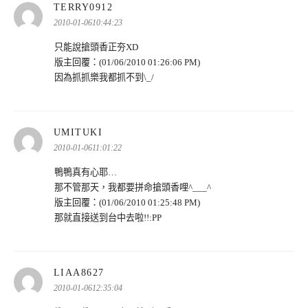
表
TERRY0912
示:
2010-01-0610:44:23
只能說搶頭香正夯XD
版主回覆：(01/06/2010 01:26:06 PM)
因為抓抓樂我都抓不到\_/
表
UMITUKI
示:
2010-01-0611:01:22
鴨鴨真有心耶…
那不管那天，我都要拼命搶頭香哩^___^
版主回覆：(01/06/2010 01:25:48 PM)
那就直接送到台中去啦!!:PP
表
LIAA8627
示:
2010-01-0612:35:04