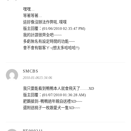
嘿嘿…
等著等著…
這好像沒辦法作弊吼..噗噗
版主回覆：(01/06/2010 02:35:47 PM)
我的計謀很齊全吧~~~~
多虧無名有設定時間的功能~~~
會不會有駭客ㄚ~(想太多哈哈哈!!)
表
SMCBS
示:
2010-01-0615:34:06
我只要能看到鴨鴨本人就會飛天了…….XD
版主回覆：(01/07/2010 01:36:28 AM)
肥鵝搶到~鴨鴨過年親自送禮XD~~~
還附送桃子一枚跟愛犬一隻XD~~~
表