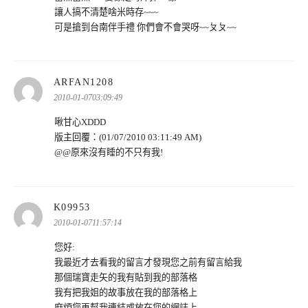
讓人搞不清楚啥米時存~~~
可是搶到台南伴手禮 你們會不會哭呀~~ㄆㄆ~~
表
ARFAN1208
示:
2010-01-0703:09:49
啾甘心XDDD
版主回覆：(01/07/2010 03:11:49 AM)
@@原來沒有睡的不只有我!
表
K09953
示:
2010-01-0711:57:14
您好:
我最近才去看我的留言才發現您之前有留言給我
那個瑞寶走矢的我有貼到我的部落格
我有把我姐的故事放在我的部落格上
麻煩您再幫我連結或放在您的網誌上