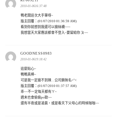
RT009211
示:
2010-01-0616:37:48
鴨老闆這次大手筆呀~
版主回覆：(01/07/2010 01:36:59 AM)
看到你就想到我還可以搶絲襪~~~
我想當天大家應該都會不登入~要留給你 ㄆ~~
表
GOODNESS0983
示:
2010-01-0619:18:42
這麼貼心~
鴨鴨真棒~
可是我一定搶不到辣…公司鎖無名>"<
版主回覆：(01/07/2010 01:37:57 AM)
乖~~不一定每天都有ㄚ~
週末也會偷偷po歐~~
還有半夜或是凌晨，或是看天下父母心的時候咖咖~~