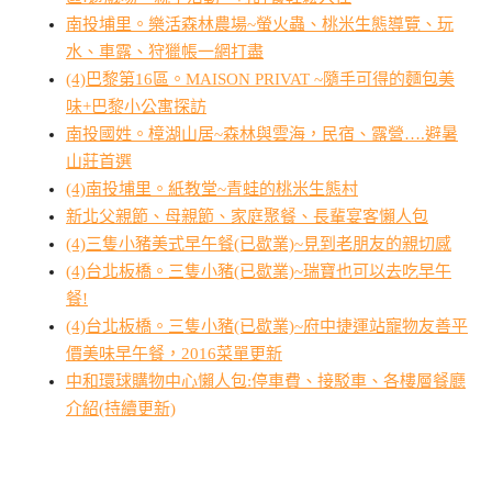
南投埔里。樂活森林農場~螢火蟲、桃米生態導覽、玩
水、車露、狩獵帳一網打盡
(4)巴黎第16區。MAISON PRIVAT ~隨手可得的麵包美
味+巴黎小公寓探訪
南投國姓。樟湖山居~森林與雲海，民宿、露營….避暑
山莊首選
(4)南投埔里。紙教堂~青蛙的桃米生態村
新北父親節、母親節、家庭聚餐、長輩宴客懶人包
(4)三隻小豬美式早午餐(已歇業)~見到老朋友的親切感
(4)台北板橋。三隻小豬(已歇業)~瑞寶也可以去吃早午
餐!
(4)台北板橋。三隻小豬(已歇業)~府中捷運站寵物友善平
價美味早午餐，2016菜單更新
中和環球購物中心懶人包:停車費、接駁車、各樓層餐廳
介紹(持續更新)