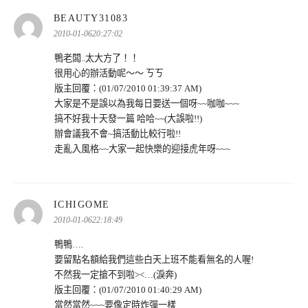
表
BEAUTY31083
示:
2010-01-0620:27:02
鴨老闆..太大方了！！
很用心的辦活動呢～～ ㄎㄎ
版主回覆：(01/07/2010 01:39:37 AM)
大家是不是誤以為我每日要送一個呀~~咖咖~~~
搞不好我十天發一篇 哈哈~~(大誤啦!!)
辦會議我不會~搞活動比較行啦!!
走亂入風格~~大家一起快樂的迎接虎年呀~~~
表
ICHIGOME
示:
2010-01-0622:18:49
鴨鴨….
要留點名額給我們這些白天上班不能看無名的人喔!
不然我一定搶不到啦><…(淚奔)
版主回覆：(01/07/2010 01:40:29 AM)
當然當然~~~要像定時炸彈一樣