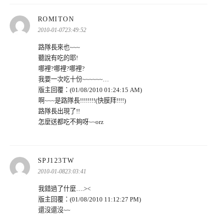
表
ROMITON
示:
2010-01-0723:49:52
路隊長來也~~~
聽說有吃的耶!
哪裡?哪裡?哪裡?
我要一次吃十份~~~~~~…
版主回覆：(01/08/2010 01:24:15 AM)
啊~~~是路隊長!!!!!!!!(快膜拜!!!!)
路隊長出現了!!
怎麼送都吃不夠呀~~orz
表
SPJ123TW
示:
2010-01-0823:03:41
我錯過了什麼….><
版主回覆：(01/08/2010 11:12:27 PM)
還沒還沒~~