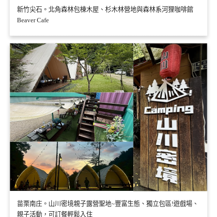
新竹尖石。北角森林包棟木屋、杉木林營地與森林系河狸咖啡館
Beaver Cafe
苗栗南庄。山川密境親子露營聖地~豐富生態、獨立包區!遊戲場、
親子活動，可訂餐輕鬆入住