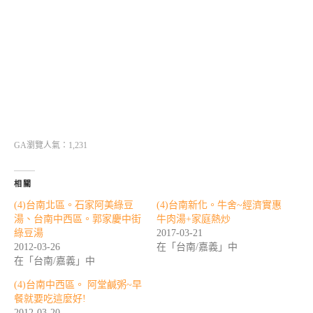
GA瀏覽人氣：1,231
相關
(4)台南北區。石家阿美綠豆
(4)台南新化。牛舍~經濟實惠
湯、台南中西區。郭家慶中街
牛肉湯+家庭熱炒
綠豆湯
2017-03-21
2012-03-26
在「台南/嘉義」中
在「台南/嘉義」中
(4)台南中西區。 阿堂鹹粥~早
餐就要吃這麼好!
2012-03-20