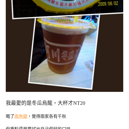
我最愛的是冬瓜烏龍，大杯才NT20
喝了
兩角銀
，覺得兩家各有千秋
但重點還是要試出自己偏好的口味