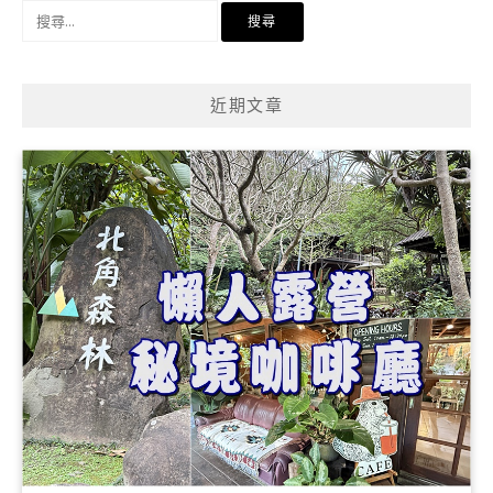
搜
尋
關
鍵
近期文章
字: