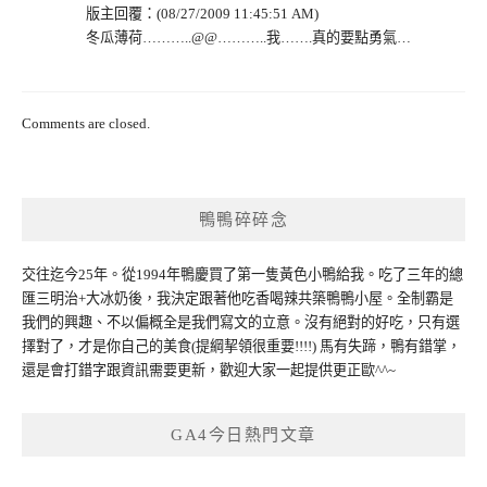
版主回覆：(08/27/2009 11:45:51 AM)
冬瓜薄荷………..@@………..我…….真的要點勇氣…
Comments are closed.
鴨鴨碎碎念
交往迄今25年。從1994年鴨慶買了第一隻黃色小鴨給我。吃了三年的總
匯三明治+大冰奶後，我決定跟著他吃香喝辣共築鴨鴨小屋。全制霸是
我們的興趣、不以偏概全是我們寫文的立意。沒有絕對的好吃，只有選
擇對了，才是你自己的美食(提綱挈領很重要!!!!) 馬有失蹄，鴨有錯掌，
還是會打錯字跟資訊需要更新，歡迎大家一起提供更正歐^^~
GA4今日熱門文章