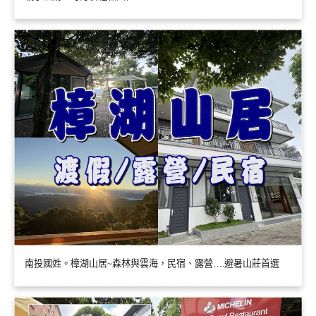
南投國姓。樟湖山居~森林與雲海，民宿、露營….避暑山莊首選