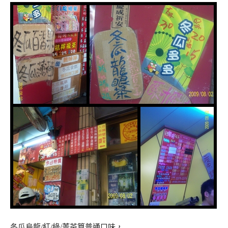
冬瓜烏龍/紅/綠/菁茶算普通口味，