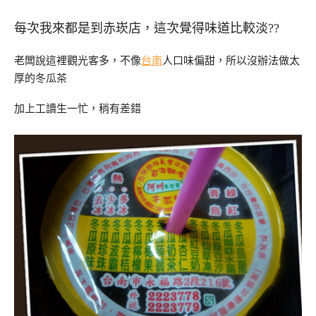
每次我來都是到赤崁店，這次覺得味道比較淡??
老闆說這裡觀光客多，不像
台南
人口味偏甜，所以沒辦法做太
厚的冬瓜茶
加上工讀生一忙，稍有差錯