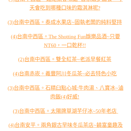
天會吃到哪種口味的霜淇淋呢?
(3)台南中西區。泰成水果店~固執老闆的純料堅持
(4)台南中西區。The Shotting Fun娛樂品酒~只要
NT60，一口乾杯!!
(2)台南中西區。雙全紅茶~老派早餐紅茶
(4)台南赤崁。義豐阿川冬瓜茶~必去特色小吃
(3)台南中西區。石精臼點心城:牛肉湯、八寶冰~滷
肉飯(4)好威!
(3)台南中西區。太陽牌草湖芋仔冰~50年老店
(4)台南安平。兩角銀古早味冬瓜茶店~饒富童趣及