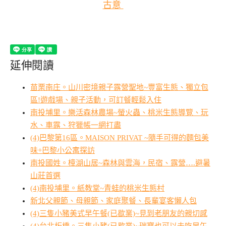
古意
延伸閱讀
苗栗南庄。山川密境親子露營聖地~豐富生態、獨立包
區!遊戲場、親子活動，可訂餐輕鬆入住
南投埔里。樂活森林農場~螢火蟲、桃米生態導覽、玩
水、車露、狩獵帳一網打盡
(4)巴黎第16區。MAISON PRIVAT ~隨手可得的麵包美
味+巴黎小公寓探訪
南投國姓。樟湖山居~森林與雲海，民宿、露營….避暑
山莊首選
(4)南投埔里。紙教堂~青蛙的桃米生態村
新北父親節、母親節、家庭聚餐、長輩宴客懶人包
(4)三隻小豬美式早午餐(已歇業)~見到老朋友的親切感
(4)台北板橋。三隻小豬(已歇業)~瑞寶也可以去吃早午