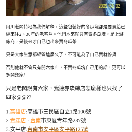
阿川老闆特地為我們解釋，這些包裝好的冬瓜塊都是要賣給已
經來往2、30年的老客戶。他們本來就只有賣冬瓜塊，是上游
廠商，是後來才自己也出來賣冬瓜茶
只是大家生意都經營這麼久了，不可能為了自己賣就停貨
否則他就不會只有開六家店，不賣冬瓜塊自己用的話，更可以
多開幾家!
只是老闆說有六家，我連赤崁總店怎麼樣也只找了
四家@@??
1.
高雄店
:
高雄市三民區自立1路100號
2.
青年店
:
台南
市東區青年路237號
3.安平店:
台
南市安平區安平路125號