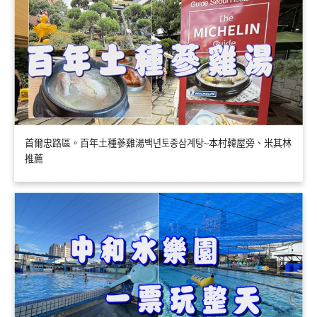
首爾忠路區。百年土種蔘雞湯백년토종삼계탕~本村韓屋旁、米其林
推薦