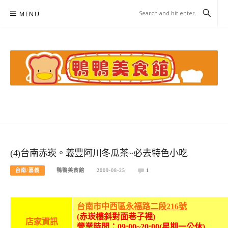
Skip
MENU
to
content
鴨鴨美食館
美食/旅遊/米其林親子資料收集
(4)台南赤崁。義豐阿川冬瓜茶~必去特色小吃
台南/嘉義
鴨鴨美食館
2009-08-25
1
台南市中西區永福路二段216號
(赤崁樓斜對面巷子裡)
店家資訊
營業時間：09:00~20:00(星期一公休)