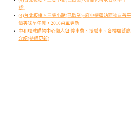
餐!
(4)台北板橋。三隻小豬(已歇業)~府中捷運站寵物友善平
價美味早午餐，2016菜單更新
中和環球購物中心懶人包:停車費、接駁車、各樓層餐廳
介紹(持續更新)