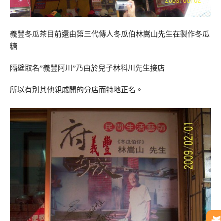
義豐冬瓜茶目前還由第三代傳人冬瓜伯林嵩山先生在製作冬瓜
糖
隔壁取名”義豐阿川”乃由於兒子林科川先生接店
所以有別其他親戚開的分店而特地正名。