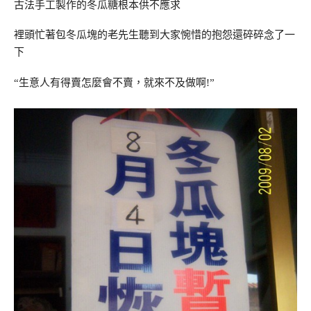
古法手工製作的冬瓜糖根本供不應求
裡頭忙著包冬瓜塊的老先生聽到大家惋惜的抱怨還碎碎念了一
下
“生意人有得賣怎麼會不賣，就來不及做啊!”