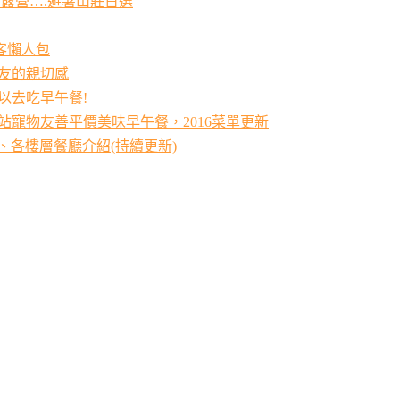
露營….避暑山莊首選
客懶人包
朋友的親切感
可以去吃早午餐!
運站寵物友善平價美味早午餐，2016菜單更新
、各樓層餐廳介紹(持續更新)