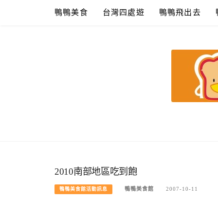
Skip
鴨鴨美食
台灣四處遊
鴨鴨飛出去
to
content
鴨鴨美食館
美食/旅遊/米其林親子資料收集
2010南部地區吃到飽
鴨鴨美食館
2007-10-11
鴨鴨美食館活動訊息