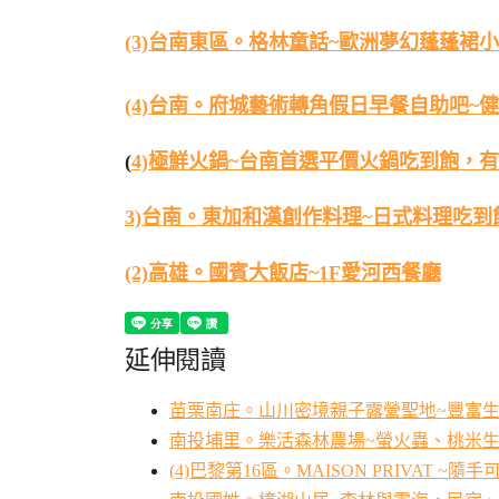
(3)台南東區。格林童話~歐洲夢幻蓬蓬裙
(4)台南。府城藝術轉角假日早餐自助吧~
(
4)極鮮火鍋~台南首選平價火鍋吃到飽，
3)台南。東加和漢創作料理~日式料理吃到
(2)高雄。國賓大飯店~1F愛河西餐廳
延伸閱讀
苗栗南庄。山川密境親子露營聖地~豐富生
南投埔里。樂活森林農場~螢火蟲、桃米
(4)巴黎第16區。MAISON PRIVAT 