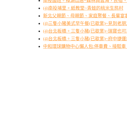
南投國姓。樟湖山居~森林與雲海，民宿、
(4)南投埔里。紙教堂~青蛙的桃米生態村
新北父親節、母親節、家庭聚餐、長輩宴
(4)三隻小豬美式早午餐(已歇業)~見到老
(4)台北板橋。三隻小豬(已歇業)~瑞寶也
(4)台北板橋。三隻小豬(已歇業)~府中捷
中和環球購物中心懶人包:停車費、接駁車