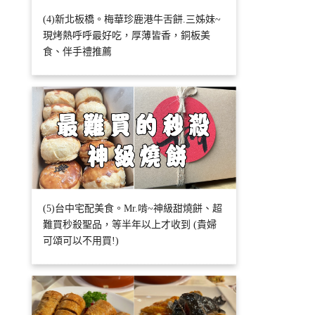
(4)新北板橋。梅華珍鹿港牛舌餅.三姊妹~
現烤熱呼呼最好吃，厚薄皆香，銅板美
食、伴手禮推薦
(5)台中宅配美食。Mr.啃~神級甜燒餅、超
難買秒殺聖品，等半年以上才收到 (貴婦
可頌可以不用買!)