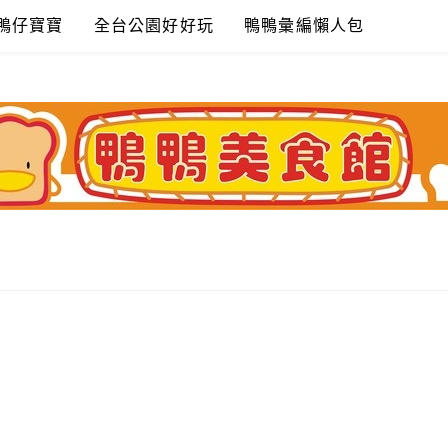
鴨仔寶寶
全台公園好好玩
鴨鴨彙編懶人包