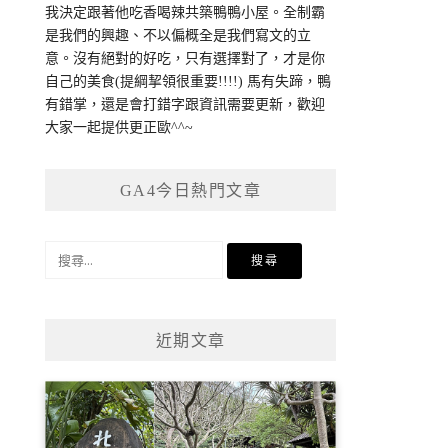
我決定跟著他吃香喝辣共築鴨鴨小屋。全制霸
是我們的興趣、不以偏概全是我們寫文的立
意。沒有絕對的好吃，只有選擇對了，才是你
自己的美食(提綱挈領很重要!!!!) 馬有失蹄，鴨
有錯掌，還是會打錯字跟資訊需要更新，歡迎
大家一起提供更正歐^^~
GA4今日熱門文章
搜
尋
關
鍵
近期文章
字: