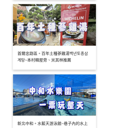
首爾忠路區。百年土種蔘雞湯백년토종삼
계탕~本村韓屋旁、米其林推薦
新北中和。水藍天游泳館~巷子內的水上