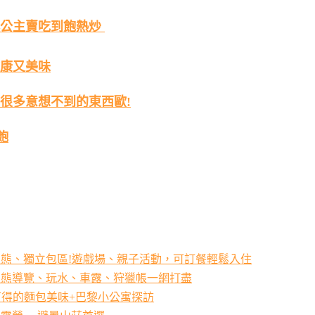
小公主賣吃到飽熱炒
健康又美味
有很多意想不到的東西歐!
飽
態、獨立包區!遊戲場、親子活動，可訂餐輕鬆入住
生態導覽、玩水、車露、狩獵帳一網打盡
~隨手可得的麵包美味+巴黎小公寓探訪