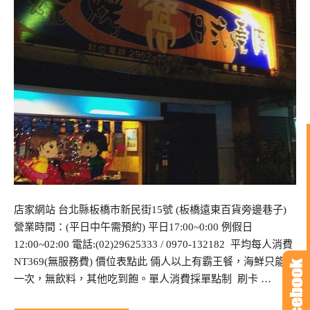
店家網站 台北縣板橋市新民街15號 (板橋遠東百貨旁邊巷子)
營業時間：(平日中午需預約) 平日17:00~0:00 例假日
12:00~02:00 電話:(02)29625333 / 0970-132182 平均每人消費
NT369(無服務費) 價位表點此 倆人以上有霸王餐，海鮮只能點
一次，無飲料，其他吃到飽。單人消費採單點制 刷卡 …