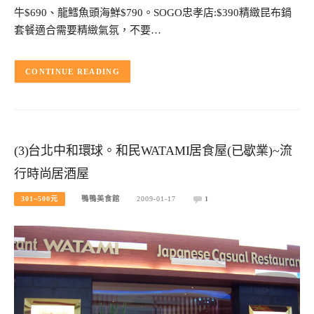
牛$690、龍鱈魚頭海鮮$790。SOGO忠孝店:$390精緻昆布鍋
套餐適合需要精緻氣氛，不要…
CONTINUE READING
(3)台北中和環球。和民WATAMI居食屋(已歇業)~流
行時尚居酒屋
301~500元
鴨鴨美食館
2009-01-17
1