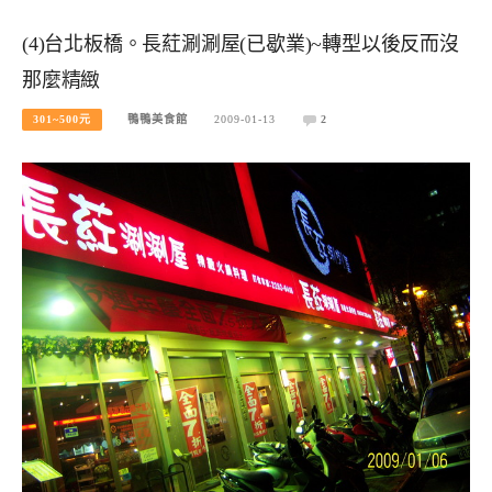
(4)台北板橋。長葒涮涮屋(已歇業)~轉型以後反而沒
那麼精緻
301~500元
鴨鴨美食館
2009-01-13
2