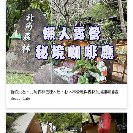
新竹尖石。北角森林包棟木屋、杉木林營地與森林系河狸咖啡館
Beaver Cafe