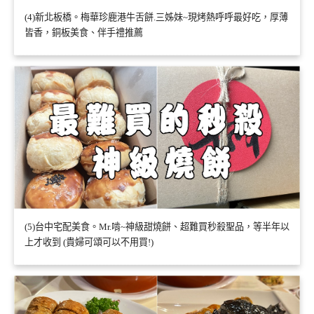
(4)新北板橋。梅華珍鹿港牛舌餅.三姊妹~現烤熱呼呼最好吃，厚薄
皆香，銅板美食、伴手禮推薦
(5)台中宅配美食。Mr.啃~神級甜燒餅、超難買秒殺聖品，等半年以
上才收到 (貴婦可頌可以不用買!)