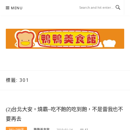
Skip
MENU
to
content
鴨鴨美食館
美食/旅遊/米其林親子資料收集
標籤:
301
(2)台北大安。燒霸~吃不飽的吃到飽，不是雷我也不
要再去
301~500元
鴨鴨美食館
2010-01-14
42