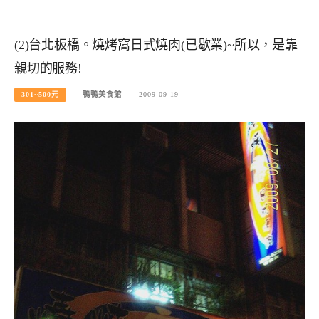
(2)台北板橋。燒烤窩日式燒肉(已歇業)~所以，是靠
親切的服務!
301~500元
鴨鴨美食館
2009-09-19