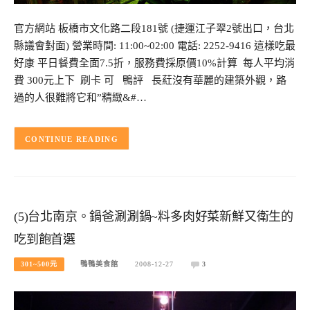
官方網站 板橋市文化路二段181號 (捷運江子翠2號出口，台北
縣議會對面) 營業時間: 11:00~02:00 電話: 2252-9416 這樣吃最
好康 平日餐費全面7.5折，服務費採原價10%計算 每人平均消
費 300元上下 刷卡 可 鴨評 長葒沒有華麗的建築外觀，路
過的人很難將它和”精緻&#…
CONTINUE READING
(5)台北南京。鍋爸涮涮鍋~料多肉好菜新鮮又衛生的
吃到飽首選
301~500元
鴨鴨美食館
2008-12-27
3