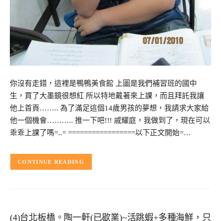
你沒有走錯，這裡是鴨鴨美食館 上圖是我們補習班的國中
生，買了大墨鏡很想紅 所以特地戴著來上課，而且拜託我讓
他上首頁…….. 為了滿足這個14歲男孩的夢想，我請求大家給
他一個機會……….. 推一下吧!!! 戚耀庭，我做到了，現在可以
乖乖上課了嗎=..= =================以下正文開始=…
CONTINUE READING
(4)台北板橋。陶一軒(已歇業)~活跳蝦+多種海鮮，只