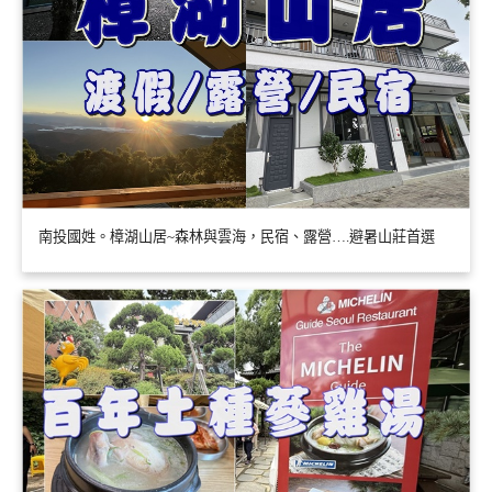
南投國姓。樟湖山居~森林與雲海，民宿、露營….避暑山莊首選