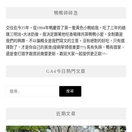
導
覽
鴨鴨碎碎念
交往迄今25年。從1994年鴨慶買了第一隻黃色小鴨給我。吃了三年的總
匯三明治+大冰奶後，我決定跟著他吃香喝辣共築鴨鴨小屋。全制霸是
我們的興趣、不以偏概全是我們寫文的立意。沒有絕對的好吃，只有選
擇對了，才是你自己的美食(提綱挈領很重要!!!!) 馬有失蹄，鴨有錯掌，
還是會打錯字跟資訊需要更新，歡迎大家一起提供更正歐^^~
GA4今日熱門文章
搜
尋
關
鍵
近期文章
字: