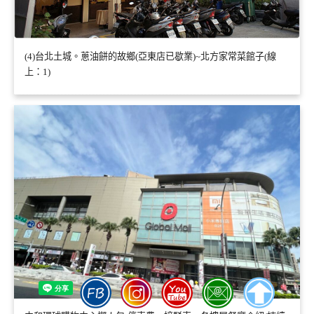
(4)台北土城。蔥油餅的故鄉(亞東店已歇業)~北方家常菜館子(線
上：1)