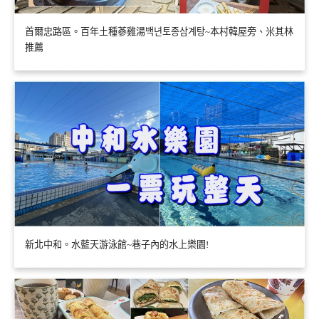
首爾忠路區。百年土種蔘雞湯백년토종삼계탕~本村韓屋旁、米其林
推薦
新北中和。水藍天游泳館~巷子內的水上樂園!