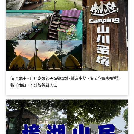
苗栗南庄。山川密境親子露營聖地~豐富生態、獨立包區!遊戲場、
親子活動，可訂餐輕鬆入住