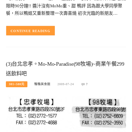
限時90分鐘!! 醬汁沒有MoMo重、甜 鴨評 因為跟大學同學聚
餐，所以鴨姐又重新整理一次壽喜燒 初次光臨的新朋友…
CONTINUE READING
(3)台北忠孝。Mo-Mo-Paradise(98牧場)~商業午餐299
送飲料吧
301~500元
鴨鴨美食館
2009-07-24
7