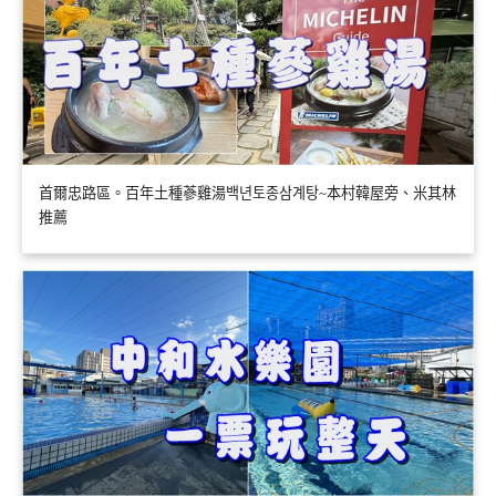
首爾忠路區。百年土種蔘雞湯백년토종삼계탕~本村韓屋旁、米其林
推薦