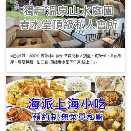
南投國姓。秋の山會館(秋山居)~會員制私人別墅，獨棟villa溫泉湯
屋、專屬包廂一泊二食+頂級春水堂下午茶(線上：2)