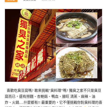
喜歡吃臭豆腐嗎? 敢來挑戰”臭料理”嗎? 獨臭之家不只是臭豆
腐而已，還有撈麵、杏鮑菇、鴨血、腸旺 清蒸、麻辣、油
炸、火鍋….什麼都有!! 最重要的，它不僅挑戰你對臭料理的喜