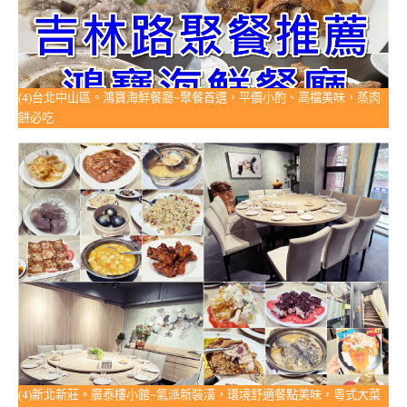
(4)台北中山區。鴻寶海鮮餐廳~聚餐首選，平價小酌、高檔美味，蒸肉
餅必吃
(4)新北新莊。廣泰樓小館~氣派新裝潢，環境舒適餐點美味，粵式大菜