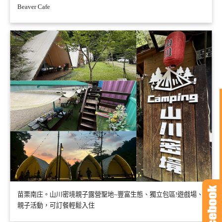
Beaver Cafe
苗栗南庄。山川密境親子露營聖地~豐富生態、獨立包區!遊戲場、
親子活動，可訂餐輕鬆入住