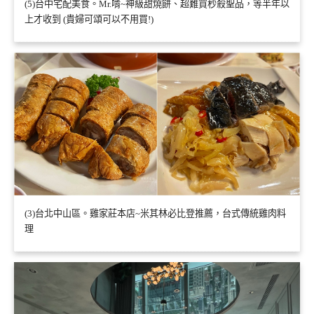
(5)台中宅配美食。Mr.啃~神級甜燒餅、超難買秒殺聖品，等半年以
上才收到 (貴婦可頌可以不用買!)
(3)台北中山區。雞家莊本店~米其林必比登推薦，台式傳統雞肉料
理