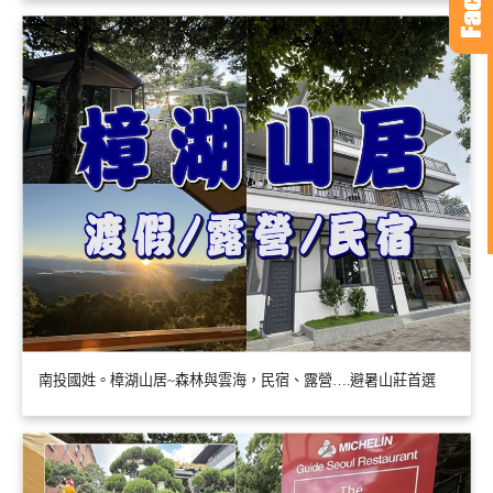
南投國姓。樟湖山居~森林與雲海，民宿、露營….避暑山莊首選