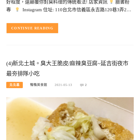
好程度，還顛覆你對臭料理的傳統看法! 店家資訊
臉書粉
專
Instagram 住址: 110台北市信義區永吉路120巷3弄2…
CONTINUE READING
(4)新北土城。臭大王脆皮/麻辣臭豆腐~延吉街夜市
最夯排隊小吃
北北基
鴨鴨美食館
2021-05-13
2