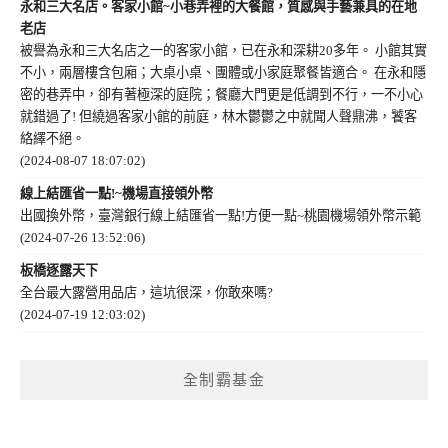
永和三大名店。客家小館~小巷弄裡的大餐館，質感與手藝兼具的在地
老店
被譽為永和三大名店之一的客家小館，已在永和深耕20多年。 小館其實
不小，兩層樓含包廂；大桌小桌、團體或小家庭聚餐皆適合。 在永和隱
密的巷弄中，卻有著極深的庭院；餐廳大門更是低調到不行，一不小心
就錯過了! 但繞過客家小館的前庭，林木鬱鬱之中就聞人聲鼎沸，饕客
絡繹不絕。
(2024-08-07 18:07:02)
線上結匯省一點!~機場直接領外幣
出國換外幣，臺灣銀行線上結匯省一點!方便一點~桃園機場領外幣示範
(2024-07-26 13:52:06)
板橋逐露天下
全台最大露營用品店，這坑很深，你敢來嗎?
(2024-07-19 12:03:02)
全制霸基金