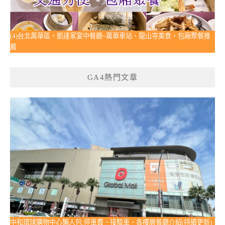
(4)台北萬華區。凱達家宴中餐廳~萬華車站、龍山寺美食，包廂聚餐推
薦
GA4熱門文章
中和環球購物中心懶人包:停車費、接駁車、各樓層餐廳介紹(持續更新)