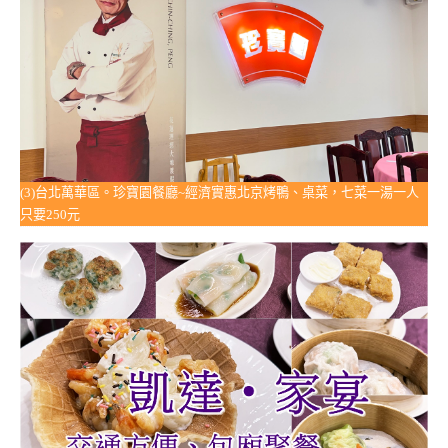
(3)台北萬華區。珍寶園餐廳~經濟實惠北京烤鴨、桌菜，七菜一湯一人
只要250元