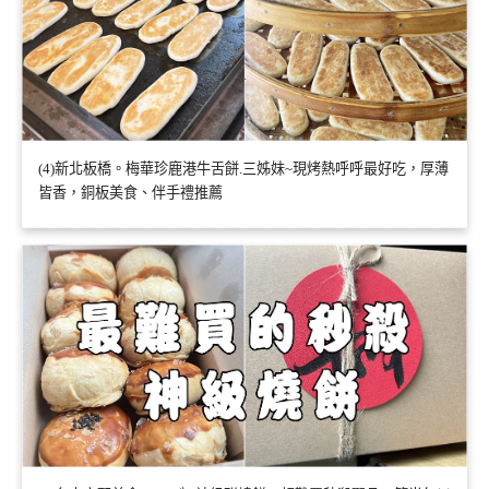
(4)新北板橋。梅華珍鹿港牛舌餅.三姊妹~現烤熱呼呼最好吃，厚薄
皆香，銅板美食、伴手禮推薦