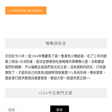
CONTINUE READING
鴨鴨碎碎念
交往迄今25年。從1994年鴨慶買了第一隻黃色小鴨給我。吃了三年的總
匯三明治+大冰奶後，我決定跟著他吃香喝辣共築鴨鴨小屋。全制霸是
我們的興趣、不以偏概全是我們寫文的立意。沒有絕對的好吃，只有選
擇對了，才是你自己的美食(提綱挈領很重要!!!!) 馬有失蹄，鴨有錯掌，
還是會打錯字跟資訊需要更新，歡迎大家一起提供更正歐^^~
GA4今日熱門文章
搜