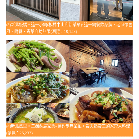
(3)新北板橋。這一小鍋(板橋中山店新菜單)~這一鍋餐飲品牌，老派懷舊
風，附餐、青菜自助無限(瀏覽：19,153)
(4)新北萬里。三姐妹農家樂~預約制無菜單，最天然費工的家常大料理
(瀏覽：26,232)