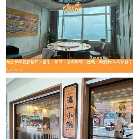
台北包廂餐廳整理，慶生、尾牙、長輩聚餐、商務、春酒看這裡(瀏覽：
627,011)