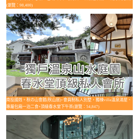
(瀏覽：98,400)
南投國姓。秋の山會館(秋山居)~會員制私人別墅，獨棟villa溫泉湯屋、
專屬包廂一泊二食+頂級春水堂下午茶(瀏覽：54,847)