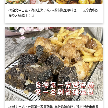
(3)台北中山區。海派上海小吃~預約制無菜單料理，千元享盡私廚
海陸大餐(線上：1)
(3)新北土城。台灣第一家鹽酥雞~無敵炸豬血糕，延吉街夜市老攤