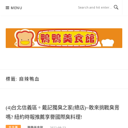
Skip
MENU
to
content
鴨鴨美食館
美食/旅遊/米其林親子資料收集
標籤:
麻辣鴨血
(4)台北信義區。戴記獨臭之家(總店)~敢來挑戰臭膏
嗎? 紐約時報推薦享譽國際臭料理!
北北基
鴨鴨美食館
2022-08-23