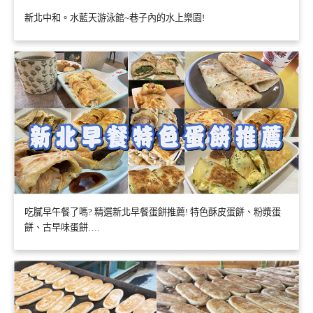
新北中和。水藍天游泳館~巷子內的水上樂園!
吃膩早午餐了嗎? 精選新北早餐蛋餅推薦! 特色酥皮蛋餅、粉漿蛋
餅、古早味蛋餅….