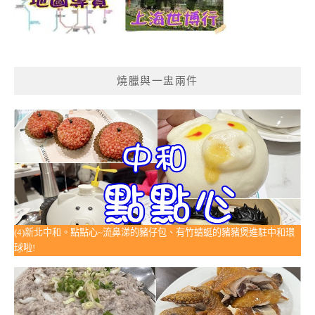
燒臘與一盅兩件
(4)新北中和。點點心~流鼻涕的豬仔包、有竹蜻蜓的豬豬煲進駐中和環
球啦!