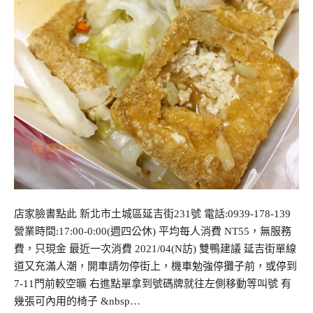
店家臉書點此 新北市土城區延吉街231號 電話:0939-178-139
營業時間:17:00-0:00(週四公休) 平均每人消費 NT55，無服務
費，只現金 最近一次消費 2021/04(N訪) 雙鴨建議 延吉街單線
道又充滿人潮，開車請勿停街上，機車勉強停攤子前，或停到
7-11門前較空曠 右進點單拿到號碼牌就往左側移動等叫號 有
幾張可內用的椅子 &nbsp…