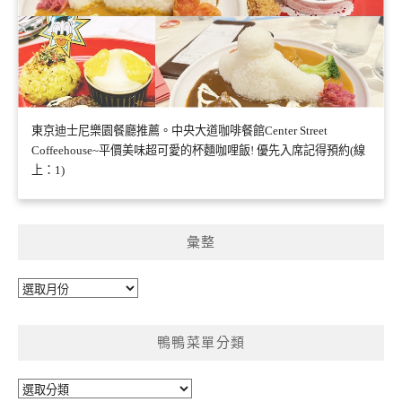
東京迪士尼樂園餐廳推薦。中央大道咖啡餐館Center Street
Coffeehouse~平價美味超可愛的杯麵咖哩飯! 優先入席記得預約(線
上：1)
彙整
彙
整
鴨鴨菜單分類
鴨