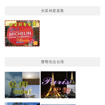
鴨
菜
米其林星星集
單
分
類
雙鴨吃出台灣