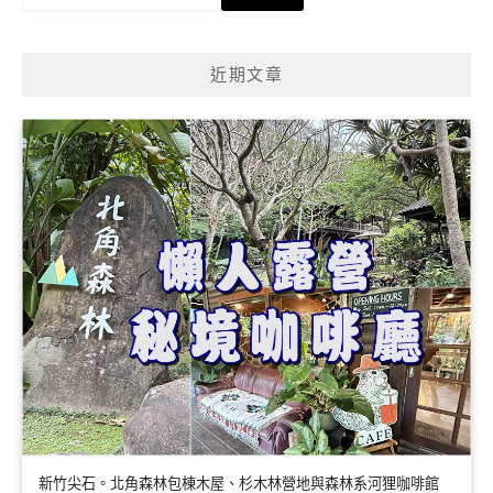
尋
關
鍵
近期文章
字:
新竹尖石。北角森林包棟木屋、杉木林營地與森林系河狸咖啡館