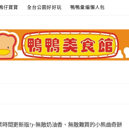
鴨仔寶寶
全台公園好好玩
鴨鴨彙編懶人包
07價格、營業時間更新版!)~無敵奶油香、無敵難買的小熊曲奇餅