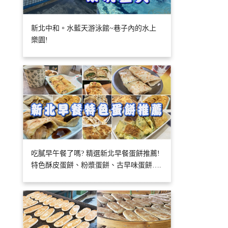
新北中和。水藍天游泳館~巷子內的水上
樂園!
吃膩早午餐了嗎? 精選新北早餐蛋餅推薦!
特色酥皮蛋餅、粉漿蛋餅、古早味蛋餅….