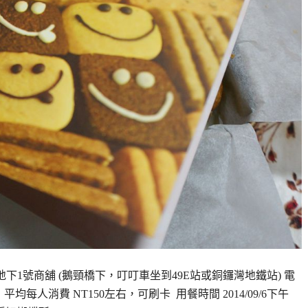
地下1號商舖 (鵝頸橋下，叮叮車坐到49E站或銅鑼灣地鐵站) 電
0(無公休) 平均每人消費 NT150左右，可刷卡 用餐時間 2014/09/6下午