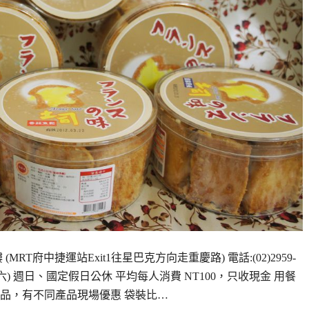
RT府中捷運站Exit1往星巴克方向走重慶路) 電話:(02)2959-
7:00(週六) 週日、國定假日公休 平均每人消費 NT100，只收現金 用餐
其它商品，有不同產品現場優惠 袋裝比…