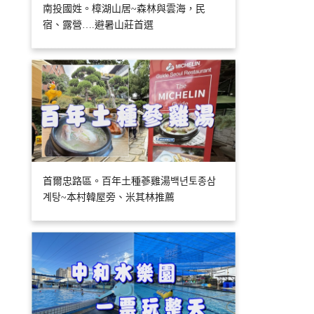
南投國姓。樟湖山居~森林與雲海，民
宿、露營….避暑山莊首選
首爾忠路區。百年土種蔘雞湯백년토종삼
계탕~本村韓屋旁、米其林推薦