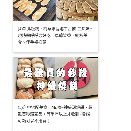
(4)新北板橋。梅華珍鹿港牛舌餅.三姊妹~
現烤熱呼呼最好吃，厚薄皆香，銅板美
食、伴手禮推薦
(5)台中宅配美食。Mr.啃~神級甜燒餅、超
難買秒殺聖品，等半年以上才收到 (貴婦
可頌可以不用買!)