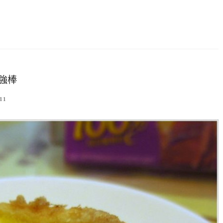
的強棒
11