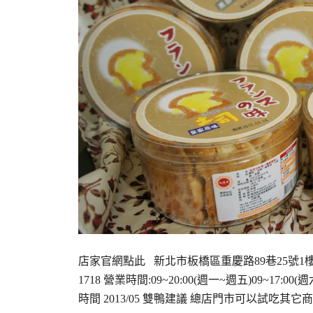
店家官網點此 新北市板橋區重慶路89巷25號1樓 (M
1718 營業時間:09~20:00(週一~週五)09~1
時間 2013/05 雙鴨建議 總店門市可以試吃