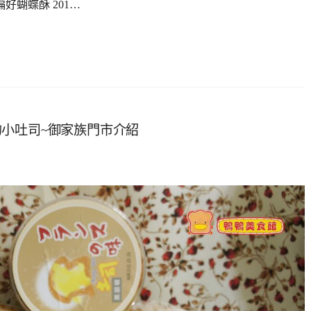
蝴蝶酥 201…
小吐司~御家族門市介紹