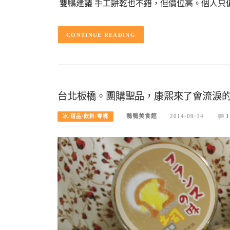
雙鴨建議 手工餅乾也不錯，但價位高。個人只偏好
CONTINUE READING
台北板橋。團購聖品，康熙來了會流淚的
鴨鴨美食館
2014-09-14
1
冰/甜品/飲料/零嘴