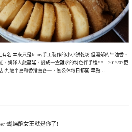
對榜上有名 本來只是Jenny手工製作的小小餅乾坊 但濃郁的牛油香、
竄紅，排隊人龍蔓延，變成一盒難求的特色伴手禮!!!! 2015/07更
分店:九龍半島和香港島各一，無公休每日都開 早點…
rtet~蝴蝶酥女王就是你了!