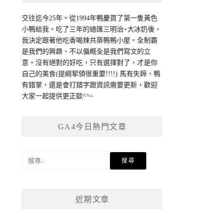
交往迄今25年。從1994年鴨慶買了第一隻黃色
小鴨給我。吃了三年的總匯三明治+大冰奶後，
我決定跟著他吃香喝辣共築鴨鴨小屋。全制霸
是我們的興趣、不以偏概全是我們寫文的立
意。沒有絕對的好吃，只有選擇對了，才是你
自己的美食(提綱挈領很重要!!!!) 馬有失蹄，鴨
有錯掌，還是會打錯字跟資訊需要更新，歡迎
大家一起提供更正歐^^~
GA4今日熱門文章
搜
尋
關
鍵
近期文章
字: