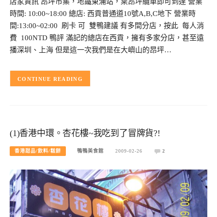
店家資訊 昂坪市集，地鐵東涌站，乘昂坪纜車即可到達 營業
時間: 10:00~18:00 總店: 西貢普通道10號A,B,C地下 營業時
間:13:00~02:00 刷卡 可 雙鴨建議 有多間分店，按此 每人消
費 100NTD 鴨評 滿記的總店在西貢，擁有多家分店，甚至遠
播深圳、上海 但是這一次我們是在大嶼山的昂坪…
CONTINUE READING
(1)香港中環。杏花樓~我吃到了冒牌貨?!
香港甜品/飲料/糕餅
鴨鴨美食館
2009-02-26
2