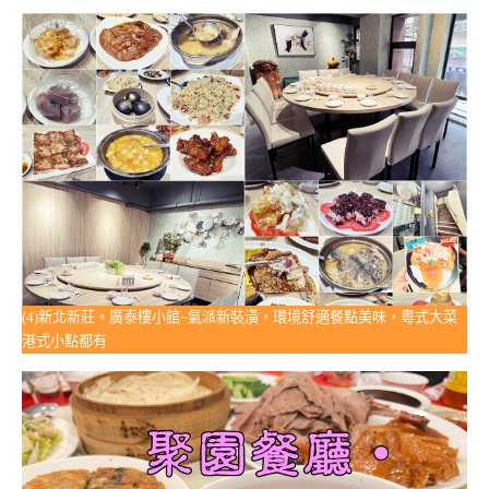
(4)新北新莊。廣泰樓小館~氣派新裝潢，環境舒適餐點美味，粵式大菜
港式小點都有