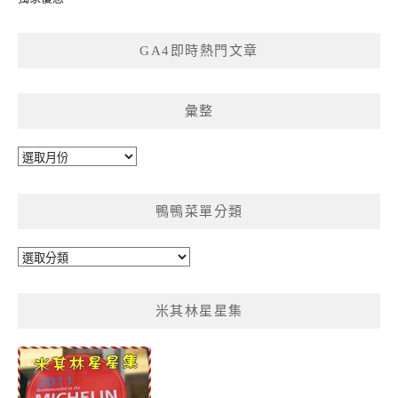
GA4即時熱門文章
彙整
彙
整
鴨鴨菜單分類
鴨
鴨
菜
米其林星星集
單
分
類