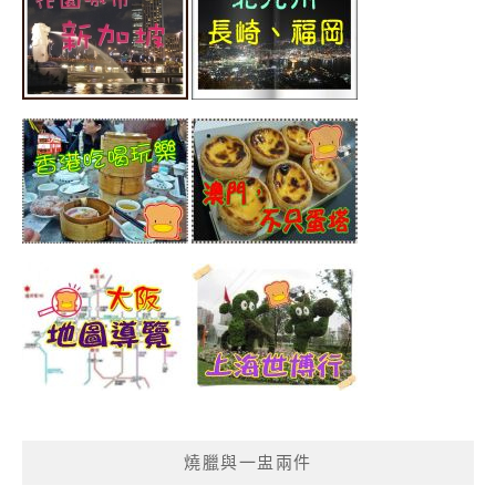
燒臘與一盅兩件