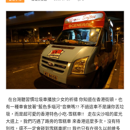
在台灣聽習慣垃圾車播放少女的祈禱 你知道在香港街頭，也
有一種車會放著”藍色多瑙河”音樂嗎?? 不過這車不是讓你丟垃
圾，而是超可愛的香港特色小吃-雪糕車!! 走在尖沙咀的星光
大道上，我們巧遇了路旁的雪糕車 來香港這麼多次，沒有特
別找，還不一定會碰到雪糕車呢!!! 我也只有在很久以前維多