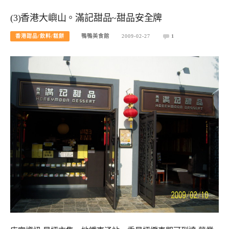
(3)香港大嶼山。滿記甜品~甜品安全牌
香港甜品/飲料/糕餅
鴨鴨美食館
2009-02-27
1