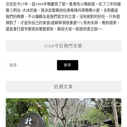
交往迄今25年。從1994年鴨慶買了第一隻黃色小鴨給我。吃了三年的總
匯三明治+大冰奶後，我決定跟著他吃香喝辣共築鴨鴨小屋。全制霸是
我們的興趣、不以偏概全是我們寫文的立意。沒有絕對的好吃，只有選
擇對了，才是你自己的美食(提綱挈領很重要!!!!) 馬有失蹄，鴨有錯掌，
還是會打錯字跟資訊需要更新，歡迎大家一起提供更正歐^^~
GA4今日熱門文章
搜
尋
關
鍵
近期文章
字: