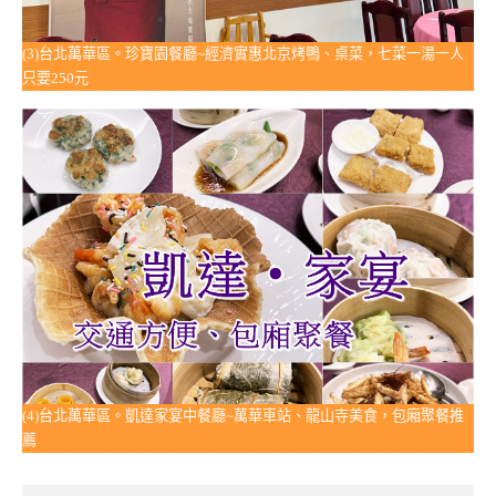
(3)台北萬華區。珍寶園餐廳~經濟實惠北京烤鴨、桌菜，七菜一湯一人
只要250元
(4)台北萬華區。凱達家宴中餐廳~萬華車站、龍山寺美食，包廂聚餐推
薦