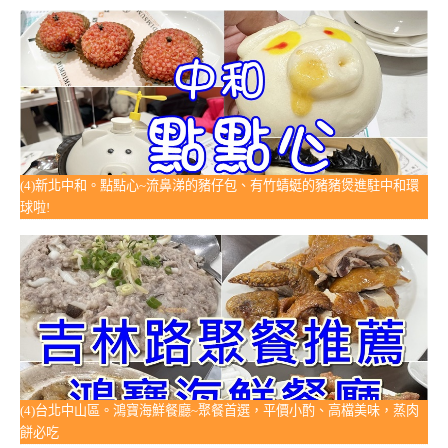
(4)新北中和。點點心~流鼻涕的豬仔包、有竹蜻蜓的豬豬煲進駐中和環
球啦!
(4)台北中山區。鴻寶海鮮餐廳~聚餐首選，平價小酌、高檔美味，蒸肉
餅必吃