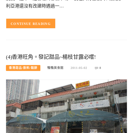
利亞港還沒有改建時遇過一…
CONTINUE READING
(4)香港旺角。發記甜品~楊枝甘露必嚐!
香港甜品/飲料/糕餅
鴨鴨美食館
2011-05-02
8