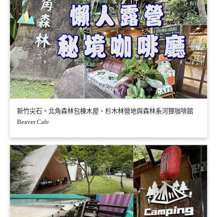
新竹尖石。北角森林包棟木屋、杉木林營地與森林系河狸咖啡館
Beaver Cafe