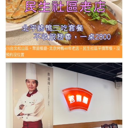
(3)台北松山區。聚園餐廳~北京烤鴨40年老店，民生社區平價聚餐，沒
預約沒位置