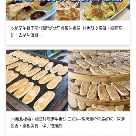
吃膩早午餐了嗎? 精選新北早餐蛋餅推薦! 特色酥皮蛋餅、粉漿蛋
餅、古早味蛋餅….
(4)新北板橋。梅華珍鹿港牛舌餅.三姊妹~現烤熱呼呼最好吃，厚薄
皆香，銅板美食、伴手禮推薦