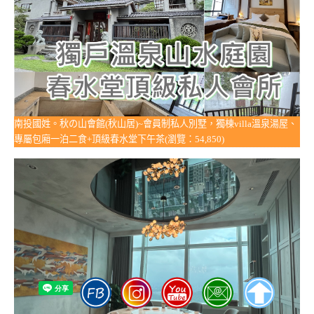
南投國姓。秋の山會館(秋山居)~會員制私人別墅，獨棟villa溫泉湯屋、
專屬包廂一泊二食+頂級春水堂下午茶(瀏覽：54,850)