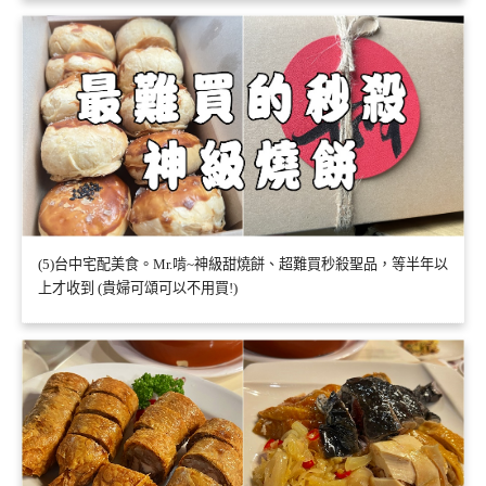
(5)台中宅配美食。Mr.啃~神級甜燒餅、超難買秒殺聖品，等半年以
上才收到 (貴婦可頌可以不用買!)