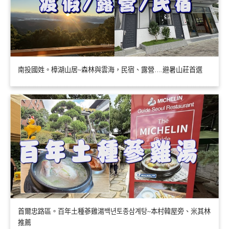
南投國姓。樟湖山居~森林與雲海，民宿、露營….避暑山莊首選
首爾忠路區。百年土種蔘雞湯백년토종삼계탕~本村韓屋旁、米其林
推薦