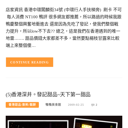
店家資訊 香港中環閣麟街34號 (中環行人手扶梯旁) 刷卡 不可
每人消費 NT100 鴨評 很多網友都推薦，所以路過的時候我跟
鴨慶整個興奮地衝進去 還是因為先吃了發記，使我們整個戰
力提升，所以low不下去?? 總之，這是我們在香港遇到的唯一
地雷……. 甜品價錢大家都差不多，當然要點楊枝甘露來比較
端上來整個傻…
CONTINUE READING
(5)香港深井。發記甜品~天下第一甜品
香港甜品/飲料/糕餅
鴨鴨美食館
2009-02-25
2