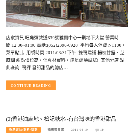
店家資訊 旺角彌敦道639號雅蘭中心一期地下大堂 營業時
間:12:30~01:00 電話:(852)2396-6928 平均每人消費 NT100，
菜單點此 用餐時間 2011/03/31下午 雙鴨建議 楊枝甘露、芝
麻糊 甜點價位高，但真材實料，還是建議試試! 其他分店 點
此查詢 鴨評 發記甜品的總店…
CONTINUE READING
(2)香港油麻地。松記糖水~有台灣味的香港甜品
香港甜品/飲料/糕餅
鴨鴨美食館
2011-04-10
10