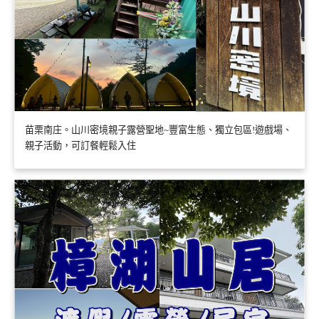
苗栗南庄。山川密境親子露營聖地~豐富生態、獨立包區!遊戲場、
親子活動，可訂餐輕鬆入住