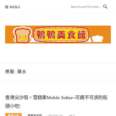
Skip
MENU
to
content
鴨鴨美食館
美食/旅遊/米其林親子資料收集
標籤:
糖水
香港尖沙咀。雪糕車Mobile Softee~可遇不可求的街
頭小吃!
香港小吃
鴨鴨美食館
2013-07-23
4