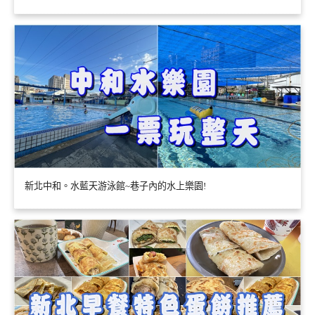
新北中和。水藍天游泳館~巷子內的水上樂園!