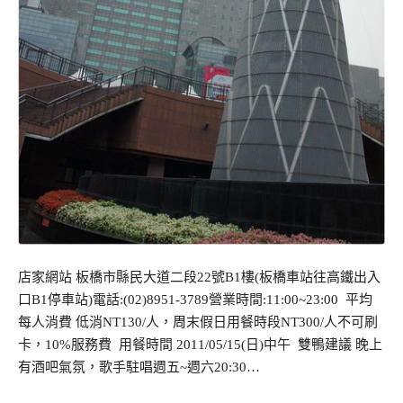
店家網站 板橋市縣民大道二段22號B1樓(板橋車站往高鐵出入
口B1停車站)電話:(02)8951-3789營業時間:11:00~23:00 平均
每人消費 低消NT130/人，周末假日用餐時段NT300/人不可刷
卡，10%服務費 用餐時間 2011/05/15(日)中午 雙鴨建議 晚上
有酒吧氣氛，歌手駐唱週五~週六20:30…