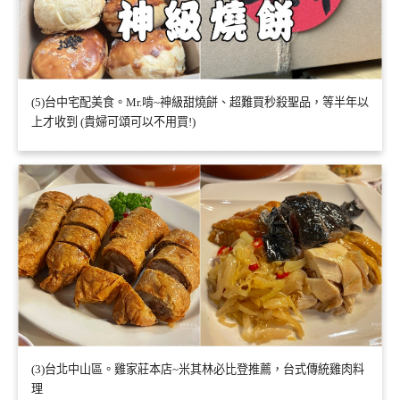
(5)台中宅配美食。Mr.啃~神級甜燒餅、超難買秒殺聖品，等半年以
上才收到 (貴婦可頌可以不用買!)
(3)台北中山區。雞家莊本店~米其林必比登推薦，台式傳統雞肉料
理