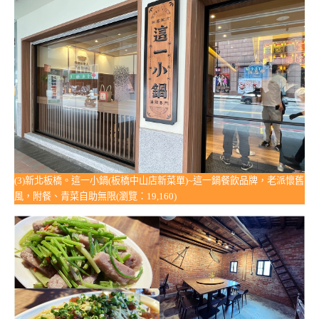
(3)新北板橋。這一小鍋(板橋中山店新菜單)~這一鍋餐飲品牌，老派懷舊
風，附餐、青菜自助無限(瀏覽：19,160)