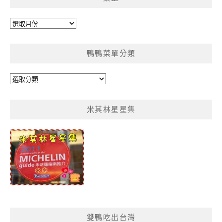
彙
整
鴨鴨菜單分類
鴨
鴨
菜
米其林星星集
單
分
類
雙鴨吃出台灣