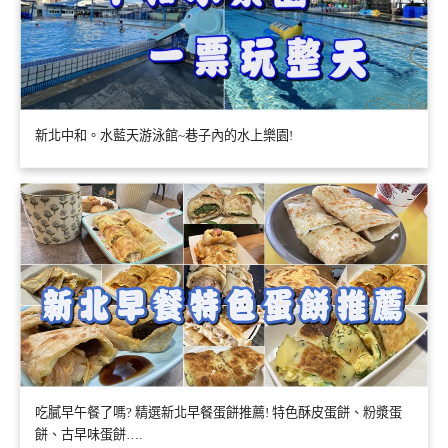
新北中和。水藍天游泳館~巷子內的水上樂園!
吃膩早午餐了嗎? 精選新北早餐蛋餅推薦! 特色酥皮蛋餅、粉漿蛋
餅、古早味蛋餅….