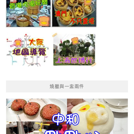
燒臘與一盅兩件