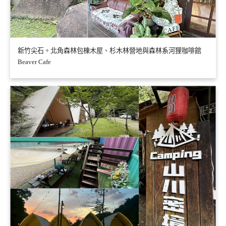
新竹尖石。北角森林包棟木屋、杉木林營地與森林系河狸咖啡館
Beaver Cafe