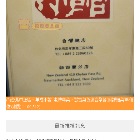
(3)台北中正區。羊成小館~老牌粵菜，豐富菜色適合聚餐(附詳細菜單/價
位)(瀏覽：109,512)
最新推播訊息