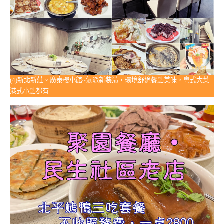
(4)新北新莊。廣泰樓小館~氣派新裝潢，環境舒適餐點美味，粵式大菜
港式小點都有