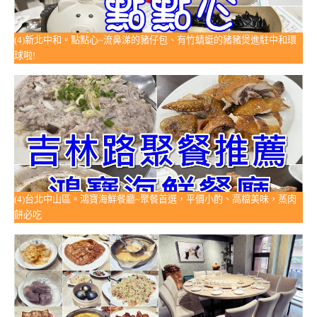
(4)新北中和。點點心~流鼻涕的豬仔包、有竹蜻蜓的豬豬煲進駐中和環
球啦!
(4)台北中山區。鴻寶海鮮餐廳~聚餐首選，平價小酌、高檔美味，蒸肉
餅必吃