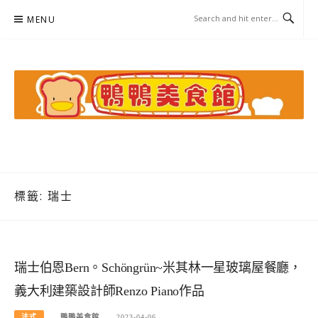
Skip
MENU
to
content
鴨鴨美食館
美食/旅遊/米其林親子資料收集
標籤:
瑞士
瑞士伯恩Bern。Schöngrün~米其林一星玻璃屋餐廳，
義大利建築設計師Renzo Piano作品
法式
鴨鴨美食館
2023-04-06