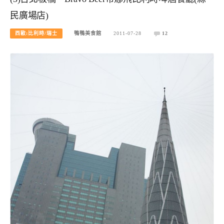
民廣場店)
西歐:比利時/瑞士
鴨鴨美食館
2011-07-28
12