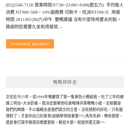
(02)2546-7126 營業時間:07:30~23:00/~0:00(週五六) 平均每人
消費 NT300~500，10%服務費 可刷卡，低消NT100/人 用餐
時間 2011/05/28(六)中午 雙鴨建議 沒有什麼特地要去的點，
路過附近需要久坐和用餐就…
CONTINUE READING
鴨鴨碎碎念
交往迄今25年。從1994年鴨慶買了第一隻黃色小鴨給我。吃了三年的總
匯三明治+大冰奶後，我決定跟著他吃香喝辣共築鴨鴨小屋。全制霸是
我們的興趣、不以偏概全是我們寫文的立意。沒有絕對的好吃，只有選
擇對了，才是你自己的美食(提綱挈領很重要!!!!) 馬有失蹄，鴨有錯掌，
還是會打錯字跟資訊需要更新，歡迎大家一起提供更正歐^^~