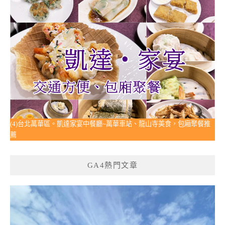
(4)台北萬華區。凱達家宴中餐廳~萬華車站、龍山寺美食，包廂聚餐推
薦
GA4熱門文章