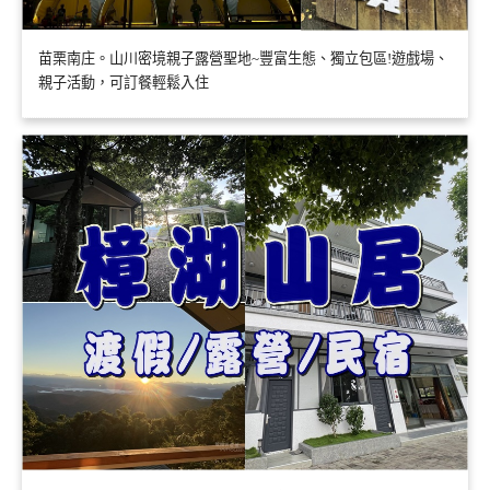
苗栗南庄。山川密境親子露營聖地~豐富生態、獨立包區!遊戲場、
親子活動，可訂餐輕鬆入住