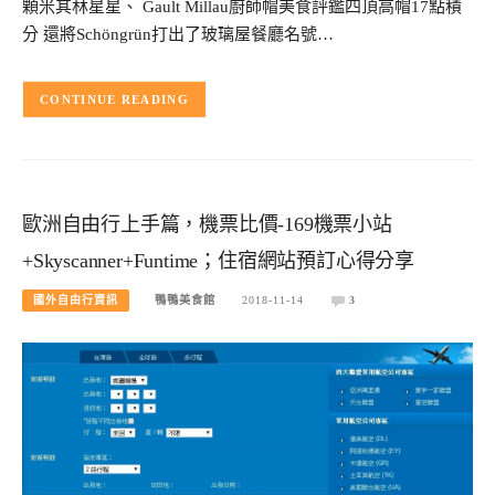
顆米其林星星、 Gault Millau廚師帽美食評鑑四頂高帽17點積
分 還將Schöngrün打出了玻璃屋餐廳名號…
CONTINUE READING
歐洲自由行上手篇，機票比價-169機票小站
+Skyscanner+Funtime；住宿網站預訂心得分享
國外自由行資訊
鴨鴨美食館
2018-11-14
3