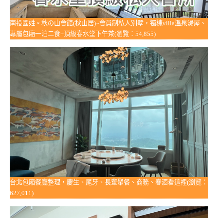
南投國姓。秋の山會館(秋山居)~會員制私人別墅，獨棟villa溫泉湯屋、
專屬包廂一泊二食+頂級春水堂下午茶(瀏覽：54,855)
台北包廂餐廳整理，慶生、尾牙、長輩聚餐、商務、春酒看這裡(瀏覽：
627,011)