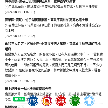
陳冰商號~黑夜出沒的機車紅茶冰，艋舺古早味美食
(4)台北萬華區。陳冰商號~黑夜出沒的機車紅茶冰，艋舺古早味美食
(2024-08-19 11:07:01)
青菜園~陽明山竹子湖餐廳推薦。高貴不貴油油亮亮必吃土雞
(4)台北士林區。青菜園~陽明山竹子湖餐廳推薦。高貴不貴油油亮亮必
吃土雞
(2024-08-15 12:12:02)
永和三大名店。客家小館~小巷弄裡的大餐館，質感與手藝兼具的在地
老店
被譽為永和三大名店之一的客家小館，已在永和深耕20多年。 小館其實
不小，兩層樓含包廂；大桌小桌、團體或小家庭聚餐皆適合。 在永和隱
密的巷弄中，卻有著極深的庭院；餐廳大門更是低調到不行，一不小心
就錯過了! 但繞過客家小館的前庭，林木鬱鬱之中就聞人聲鼎沸，饕客
絡繹不絕。
(2024-08-07 18:07:02)
線上結匯省一點!~機場直接領外幣
出國換外幣，臺灣銀行線上結匯省一點!方便一點~桃園機場領外幣示範
(2024-07-26 13:52:06)
板橋逐露天下