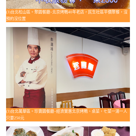
(3)台北松山區。聚園餐廳~北京烤鴨40年老店，民生社區平價聚餐，沒
預約沒位置
(3)台北萬華區。珍寶園餐廳~經濟實惠北京烤鴨、桌菜，七菜一湯一人
只要250元