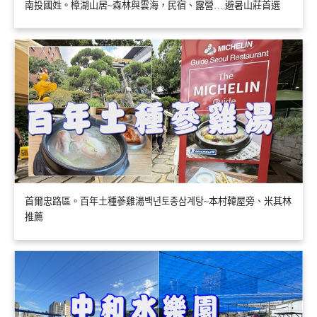
南投國姓。樟湖山居~森林與雲海，民宿、露營….避暑山莊首選
首爾忠路區。百年土種蔘雞湯백년토종삼계탕~本村韓屋旁、米其林
推薦