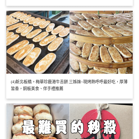
(4)新北板橋。梅華珍鹿港牛舌餅.三姊妹~現烤熱呼呼最好吃，厚薄
皆香，銅板美食、伴手禮推薦