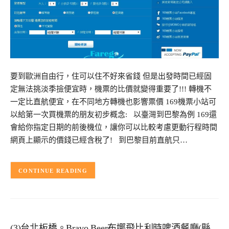
要到歐洲自由行，住可以住不好來省錢 但是出發時間已經固
定無法挑淡季撿便宜時，機票的比價就變得重要了!!! 轉機不
一定比直航便宜，在不同地方轉機也影響票價 169機票小站可
以給第一次買機票的朋友初步概念: 以臺灣到巴黎為例 169還
會給你指定日期的前後機位，讓你可以比較考慮更動行程時間
網頁上顯示的價錢已經含稅了! 到巴黎目前直航只…
CONTINUE READING
(3)台北板橋。Bravo Beer布娜飛比利時啤酒餐廳(縣