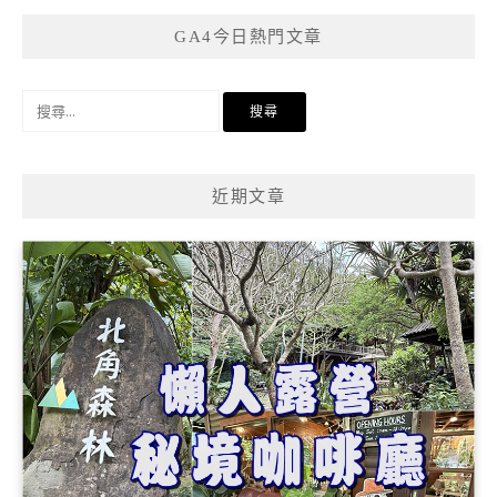
GA4今日熱門文章
搜
尋
關
鍵
近期文章
字: