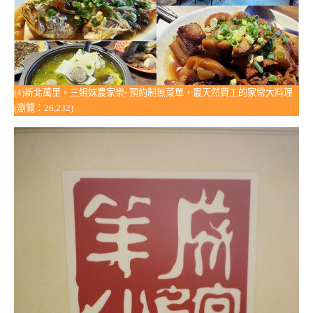
(4)新北萬里。三姐妹農家樂~預約制無菜單，最天然費工的家常大料理
(瀏覽：26,232)