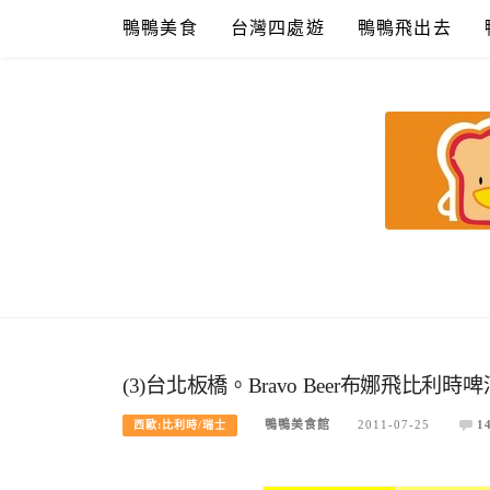
Skip
鴨鴨美食
台灣四處遊
鴨鴨飛出去
to
content
鴨鴨美食館
美食/旅遊/米其林親子資料收集
(3)台北板橋。Bravo Beer布娜飛比利時
鴨鴨美食館
2011-07-25
1
西歐:比利時/瑞士