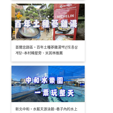
首爾忠路區。百年土種蔘雞湯백년토종삼
계탕~本村韓屋旁、米其林推薦
新北中和。水藍天游泳館~巷子內的水上