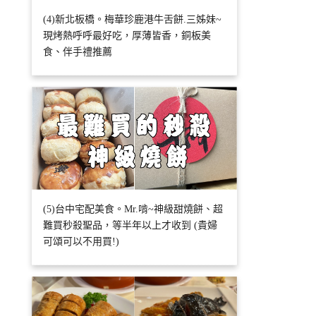
(4)新北板橋。梅華珍鹿港牛舌餅.三姊妹~
現烤熱呼呼最好吃，厚薄皆香，銅板美
食、伴手禮推薦
(5)台中宅配美食。Mr.啃~神級甜燒餅、超
難買秒殺聖品，等半年以上才收到 (貴婦
可頌可以不用買!)