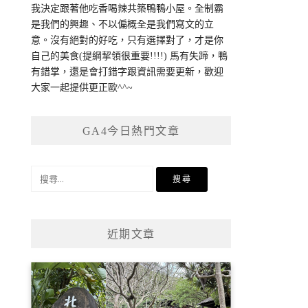
我決定跟著他吃香喝辣共築鴨鴨小屋。全制霸
是我們的興趣、不以偏概全是我們寫文的立
意。沒有絕對的好吃，只有選擇對了，才是你
自己的美食(提綱挈領很重要!!!!) 馬有失蹄，鴨
有錯掌，還是會打錯字跟資訊需要更新，歡迎
大家一起提供更正歐^^~
GA4今日熱門文章
搜
尋
關
鍵
近期文章
字: