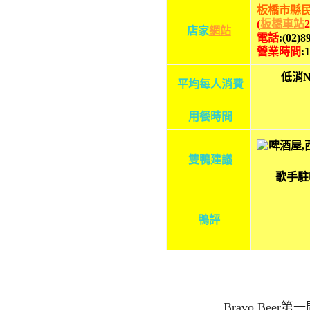
板橋市縣民
(
板橋車站
店
家
網站
電話
:(02)
8
營業時間
:
低消N
平均每人消費
用餐時間
雙鴨建議
歌手駐
鴨評
Bravo Be