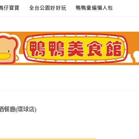
鴨仔寶寶
全台公園好好玩
鴨鴨彙編懶人包
啤酒餐廳(環球店)
4