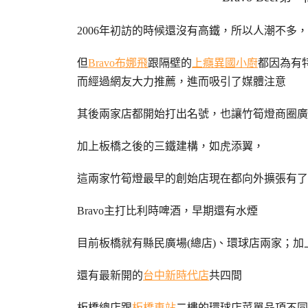
2006年初訪的時候還沒有高鐵，所以人潮不多
但
Bravo布娜飛
跟隔壁的
上癮異國小廚
都因為有
而經過網友大力推薦，進而吸引了媒體注意
其後兩家店都開始打出名號，也讓竹筍燈商圈廣
加上板橋之後的三鐵建構，如虎添翼，
這兩家竹筍燈最早的創始店現在都向外擴張有了
Bravo主打比利時啤酒，早期還有水煙
目前板橋就有縣民廣場(總店)、環球店兩家；加
還有最新開的
台中新時代店
共四間
板橋總店跟
板橋車站
二樓的環球店菜單品項不同